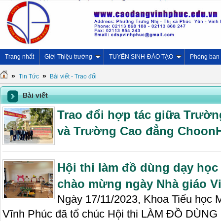
Trang nhất
Giới Thiệu trường
TUYỂN SINH-ĐÀO TẠO
Phòng ban
»
»
Tin Tức
Bài viết - Trao đổi
Bài viết
Trao đổi hợp tác giữa Trườ
và Trường Cao đẳng ChoonH
Hội thi làm đồ dùng dạy học
chào mừng ngày Nhà giáo Vi
Ngày 17/11/2023, Khoa Tiểu học
Vĩnh Phúc đã tổ chúc Hội thi LÀM ĐỒ DÙ