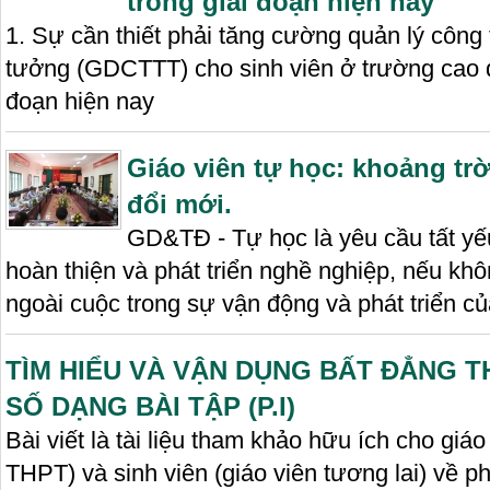
trong giai đoạn hiện nay
1. Sự cần thiết phải tăng cường quản lý công t
tưởng (GDCTTT) cho sinh viên ở trường cao đ
đoạn hiện nay
Giáo viên tự học: khoảng tr
đổi mới.
GD&TĐ - Tự học là yêu cầu tất yế
hoàn thiện và phát triển nghề nghiệp, nếu kh
ngoài cuộc trong sự vận động và phát triển c
TÌM HIỂU VÀ VẬN DỤNG BẤT ĐẲNG 
SỐ DẠNG BÀI TẬP (P.I)
Bài viết là tài liệu tham khảo hữu ích cho gi
THPT) và sinh viên (giáo viên tương lai) về 