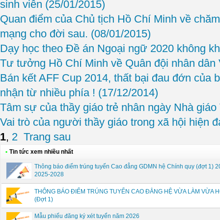
sinh viên
(25/01/2015)
Quan điểm của Chủ tịch Hồ Chí Minh về chăm 
mạng cho đời sau.
(08/01/2015)
Dạy học theo Đề án Ngoại ngữ 2020 không k
Tư tưởng Hồ Chí Minh về Quân đội nhân dân
Bán kết AFF Cup 2014, thất bại đau đớn của 
nhận từ nhiều phía !
(17/12/2014)
Tâm sự của thầy giáo trẻ nhân ngày Nhà giáo
Vai trò của người thầy giáo trong xã hội hiện đ
1
,
2
Trang sau
•
Tin tức xem nhiều nhất
Thông báo điểm trúng tuyển Cao đẳng GDMN hệ Chính quy (đợt 1) 2
2025-2028
THÔNG BÁO ĐIỂM TRÚNG TUYỂN CAO ĐẲNG HỆ VỪA LÀM VỪA H
(Đợt 1)
Mẫu phiếu đăng ký xét tuyển năm 2026