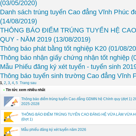
(03/05/2020)
Danh sách trúng tuyển Cao đẳng Vĩnh Phúc đợ
(14/08/2019)
THÔNG BÁO ĐIỂM TRÚNG TUYỂN HỆ CAO
QUY - NĂM 2019
(13/08/2019)
Thông báo phát bằng tốt nghiệp K20
(01/08/2
Thông báo nhận giấy chứng nhận tốt nghiệp
(
Mẫu Phiếu đăng ký xét tuyển - tuyển sinh 201
Thông báo tuyển sinh trường Cao đẳng Vĩnh
1
,
2
,
3
,
4
,
5
Trang sau
•
Tin tức xem nhiều nhất
Thông báo điểm trúng tuyển Cao đẳng GDMN hệ Chính quy (đợt 1) 2
2025-2028
THÔNG BÁO ĐIỂM TRÚNG TUYỂN CAO ĐẲNG HỆ VỪA LÀM VỪA H
(Đợt 1)
Mẫu phiếu đăng ký xét tuyển năm 2026