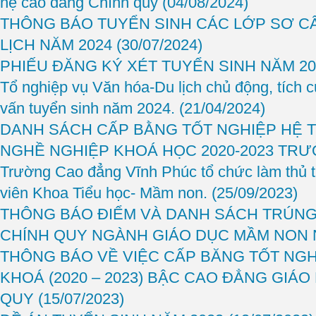
hệ cao đẳng Chính quy
(04/08/2024)
THÔNG BÁO TUYỂN SINH CÁC LỚP SƠ C
LỊCH NĂM 2024
(30/07/2024)
PHIẾU ĐĂNG KÝ XÉT TUYỂN SINH NĂM 2
Tổ nghiệp vụ Văn hóa-Du lịch chủ động, tích 
vấn tuyển sinh năm 2024.
(21/04/2024)
DANH SÁCH CẤP BẰNG TỐT NGHIỆP HỆ 
NGHỀ NGHIỆP KHOÁ HỌC 2020-2023 TR
Trường Cao đẳng Vĩnh Phúc tổ chức làm thủ t
viên Khoa Tiểu học- Mầm non.
(25/09/2023)
THÔNG BÁO ĐIỂM VÀ DANH SÁCH TRÚNG
CHÍNH QUY NGÀNH GIÁO DỤC MẦM NON 
THÔNG BÁO VỀ VIỆC CẤP BĂNG TỐT NGHI
KHOÁ (2020 – 2023) BẬC CAO ĐẲNG GIÁ
QUY
(15/07/2023)