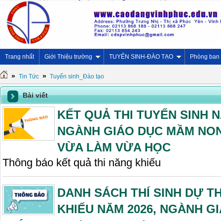
Trang nhất
Giới Thiệu trường
TUYỂN SINH-ĐÀO TẠO
Phòng ban
»
»
Tin Tức
Tuyển sinh_Đào tạo
Bài viết
KẾT QUẢ THI TUYỂN SINH N
NGÀNH GIÁO DỤC MẦM NON 
VỪA LÀM VỪA HỌC
Thông báo kết quả thi năng khiếu
DANH SÁCH THÍ SINH DỰ T
KHIẾU NĂM 2026, NGÀNH G