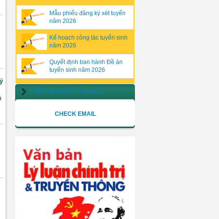
Mẫu phiếu đăng ký xét tuyển
năm 2026
Kế hoạch công tác tuyển sinh
năm 2026
Quyết định ban hành Đề án
tuyển sinh năm 2026
ỷ
HÒM THƯ ĐIỆN TỬ EMAIL
h
CHECK EMAIL