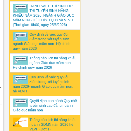
DANH SÁCH THÍ SINH DỰ
THI TUYỂN SINH NĂNG
KHIẾU NĂM 2026, NGÀNH GIÁO DỤC
MẦM NON - HỆ CHÍNH QUY và VLVH
(Thời gian: 8h00, ngày 25/6/2026)
Quy định về việc quy đổi
điểm trong xét tuyển sinh
ngành Giáo dục mầm non- Hệ chính
quy- năm 2026
Thông báo lịch thi năng khiếu
ngành Giáo dục mầm non -
Hệ chính quy- năm 2026
Quy định về việc quy đổi
điểm trong xét tuyển sinh
c
năm 2026- ngành Giáo dục mầm non,
hệ VLVH
Quyết định ban hành Quy chế
tuyển sinh cao đẳng ngành
Giáo dục mầm non
Thông báo lịch thi năng khiếu
ngành GDMN năm 2026 hệ
VLVH (Đợt 1)