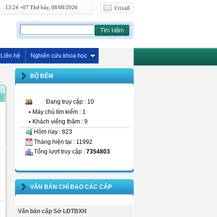
13:24 +07 Thứ bảy, 08/08/2026
Liên hệ
Nghiên cứu khoa học
BỘ ĐẾM
Đang truy cập : 10
•
Máy chủ tìm kiếm : 1
•
Khách viếng thăm : 9
Hôm nay : 823
Tháng hiện tại : 11992
Tổng lượt truy cập :
7354803
VĂN BẢN CHỈ ĐẠO CÁC CẤP
Văn bản cấp Sở LĐTBXH