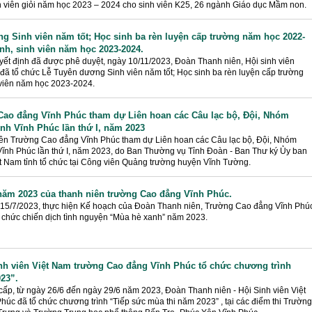
inh viên giỏi năm học 2023 – 2024 cho sinh viên K25, 26 ngành Giáo dục Mầm non.
 Sinh viên năm tốt; Học sinh ba rèn luyện cấp trường năm học 2022-
inh, sinh viên năm học 2023-2024.
yết định đã được phê duyệt, ngày 10/11/2023, Đoàn Thanh niên, Hội sinh viên
ã tổ chức Lễ Tuyên dương Sinh viên năm tốt; Học sinh ba rèn luyện cấp trường
 viên năm học 2023-2024.
Cao đẳng Vĩnh Phúc tham dự Liên hoan các Câu lạc bộ, Đội, Nhóm
ỉnh Vĩnh Phúc lần thứ I, năm 2023
iên Trường Cao đẳng Vĩnh Phúc tham dự Liên hoan các Câu lạc bộ, Đội, Nhóm
 Vĩnh Phúc lần thứ I, năm 2023, do Ban Thường vụ Tỉnh Đoàn - Ban Thư ký Ủy ban
t Nam tỉnh tổ chức tại Công viên Quảng trường huyện Vĩnh Tường.
năm 2023 của thanh niên trường Cao đẳng Vĩnh Phúc.
 15/7/2023, thực hiện Kế hoạch của Đoàn Thanh niên, Trường Cao đẳng Vĩnh Phú
ổ chức chiến dịch tình nguyện “Mùa hè xanh” năm 2023.
nh viên Việt Nam trường Cao đẳng Vĩnh Phúc tổ chức chương trình
23”.
ấp, từ ngày 26/6 đến ngày 29/6 năm 2023, Đoàn Thanh niên - Hội Sinh viên Việt
c đã tổ chức chương trình “Tiếp sức mùa thi năm 2023” , tại các điểm thi Trường