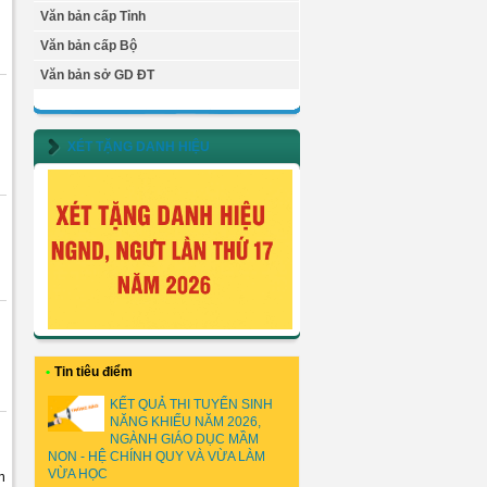
Văn bản cấp Tỉnh
Văn bản cấp Bộ
Văn bản sở GD ĐT
XÉT TẶNG DANH HIỆU
•
Tin tiêu điểm
KẾT QUẢ THI TUYỂN SINH
NĂNG KHIẾU NĂM 2026,
NGÀNH GIÁO DỤC MẦM
NON - HỆ CHÍNH QUY VÀ VỪA LÀM
VỪA HỌC
n