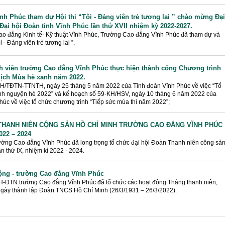
h Phúc tham dự Hội thi “Tôi - Đảng viên trẻ tương lai ” chào mừng Đại
 Đại hội Đoàn tỉnh Vĩnh Phúc lần thứ XVII nhiệm kỳ 2022-2027.
Cao đẳng Kinh tế- Kỹ thuật Vĩnh Phúc, Trường Cao đẳng Vĩnh Phúc đã tham dự và
i - Đảng viên trẻ tương lai ”.
h viên trường Cao đẳng Vĩnh Phúc thực hiện thành công Chương trình
dịch Mùa hè xanh năm 2022.
KH/TĐTN-TTNTH, ngày 25 tháng 5 năm 2022 của Tỉnh đoàn Vĩnh Phúc về việc “Tổ
tình nguyện hè 2022” và kế hoạch số 59-KH/HSV, ngày 10 tháng 6 năm 2022 của
Phúc về việc tổ chức chương trình “Tiếp sức mùa thi năm 2022”;
N THANH NIÊN CỘNG SẢN HỒ CHÍ MINH TRƯỜNG CAO ĐẲNG VĨNH PHÚC
22 – 2024
ường Cao đẳng Vĩnh Phúc đã long trọng tổ chức đại hội Đoàn Thanh niên công sả
 thứ IX, nhiệm kì 2022 - 2024.
ộng - trường Cao đẳng Vĩnh Phúc
H-ĐTN trường Cao đẳng Vĩnh Phúc đã tổ chức các hoạt động Tháng thanh niên,
gày thành lập Đoàn TNCS Hồ Chí Minh (26/3/1931 – 26/3/2022).