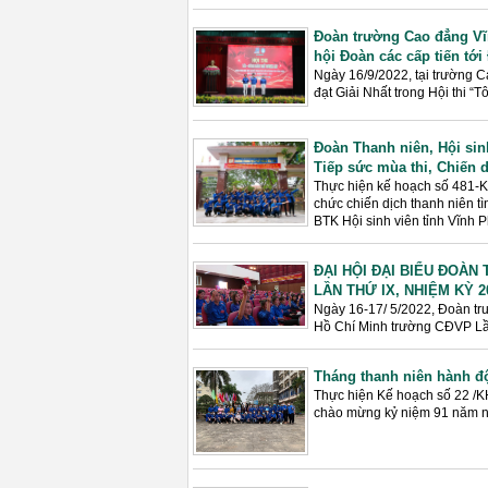
Đoàn trường Cao đẳng Vĩn
hội Đoàn các cấp tiến tới
Ngày 16/9/2022, tại trường 
đạt Giải Nhất trong Hội thi “Tô
Đoàn Thanh niên, Hội sin
Tiếp sức mùa thi, Chiến 
Thực hiện kế hoạch số 481-
chức chiến dịch thanh niên 
BTK Hội sinh viên tỉnh Vĩnh 
ĐẠI HỘI ĐẠI BIỂU ĐOÀ
LẦN THỨ IX, NHIỆM KỲ 20
Ngày 16-17/ 5/2022, Đoàn tr
Hồ Chí Minh trường CĐVP Lần
Tháng thanh niên hành đ
Thực hiện Kế hoạch số 22 /K
chào mừng kỷ niệm 91 năm n