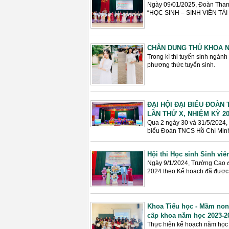
Ngày 09/01/2025, Đoàn Thanh
“HỌC SINH – SINH VIÊN TÀI
CHÂN DUNG THỦ KHOA 
Trong kì thi tuyển sinh ngà
phương thức tuyển sinh.
ĐẠI HỘI ĐẠI BIỂU ĐOÀ
LẦN THỨ X, NHIỆM KỲ 202
Qua 2 ngày 30 và 31/5/2024,
biểu Đoàn TNCS Hồ Chí Minh 
Hội thi Học sinh Sinh viê
Ngày 9/1/2024, Trường Cao đẳ
2024 theo Kế hoạch đã được 
Khoa Tiểu học - Mầm non 
cấp khoa năm học 2023-2
Thực hiện kế hoạch năm ho