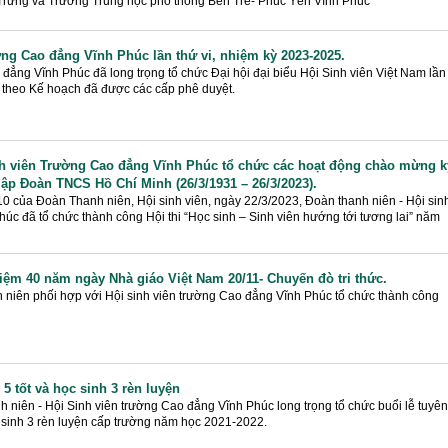
Trưng và Trường Trung học phổ thông Bến Tre- Phúc Yên Vĩnh Phúc
ờng Cao đẳng Vĩnh Phúc lần thứ vi, nhiệm kỳ 2023-2025.
ẳng Vĩnh Phúc đã long trọng tổ chức Đại hội đại biểu Hội Sinh viên Việt Nam lần
5 theo Kế hoạch đã được các cấp phê duyệt.
nh viên Trường Cao đẳng Vĩnh Phúc tổ chức các hoạt động chào mừng k
ập Đoàn TNCS Hồ Chí Minh (26/3/1931 – 26/3/2023).
0 của Đoàn Thanh niên, Hội sinh viên, ngày 22/3/2023, Đoàn thanh niên - Hội sin
úc đã tổ chức thành công Hội thi “Học sinh – Sinh viên hướng tới tương lai” năm
ệm 40 năm ngày Nhà giáo Việt Nam 20/11- Chuyến đò tri thức.
 niên phối hợp với Hội sinh viên trường Cao đẳng Vĩnh Phúc tổ chức thành công
5 tốt và học sinh 3 rèn luyện
niên - Hội Sinh viên trường Cao đẳng Vĩnh Phúc long trọng tổ chức buổi lễ tuyên
 sinh 3 rèn luyện cấp trường năm học 2021-2022.