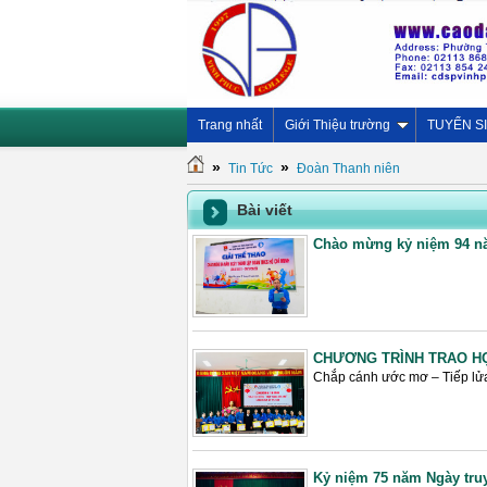
Trang nhất
Giới Thiệu trường
TUYỂN S
»
»
Tin Tức
Đoàn Thanh niên
Bài viết
Chào mừng kỷ niệm 94 nă
CHƯƠNG TRÌNH TRAO HỌ
Chắp cánh ước mơ – Tiếp lửa
Kỷ niệm 75 năm Ngày truy