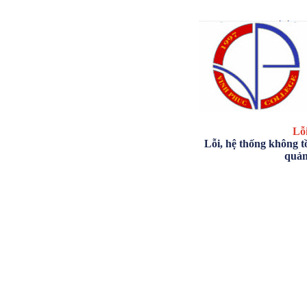
Lỗi
Lỗi, hệ thống không tồ
quản 