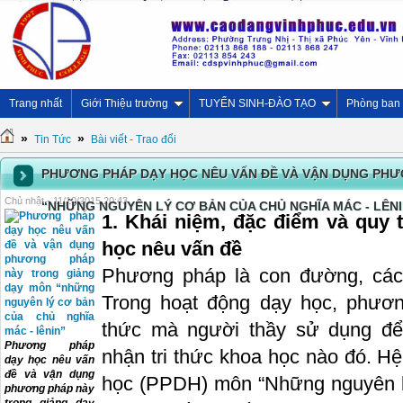
Trang nhất
Giới Thiệu trường
TUYỂN SINH-ĐÀO TẠO
Phòng ban
»
»
Tin Tức
Bài viết - Trao đổi
PHƯƠNG PHÁP DẠY HỌC NÊU VẤN ĐỀ VÀ VẬN DỤNG PH
Chủ nhật - 11/10/2015 20:43
“NHỮNG NGUYÊN LÝ CƠ BẢN CỦA CHỦ NGHĨA MÁC - LÊNI
1. Khái niệm, đặc điểm và quy
học nêu vấn đề
Phương pháp là con đường, cách
Trong hoạt động dạy học, phươ
thức mà người thầy sử dụng để
Phương pháp
nhận tri thức khoa học nào đó. H
dạy học nêu vấn
đề và vận dụng
học (PPDH) môn “Những nguyên l
phương pháp này