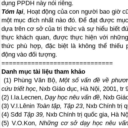
dụng PPDH này nói riêng.
Tóm lại
, Hoạt động của con người bao giờ cũ
một mục đích nhất nào đó. Để đạt được mục 
dựa trên cơ sở của tri thức và sự hiểu biết đ
thực khách quan, được thực hiện với những
thức phù hợp, đặc biệt là không thể thiếu
động vào đối tượng.
==============================
Danh mục tài liệu tham khảo
(1)
Phùng Văn Bộ,
Một số vấn đề về phươn
cứu triết học
, Nxb Giáo dục, Hà Nội, 2001, tr 
(2)
I.Ia.Lecnen,
Dạy học nêu vấn đề
, Nxb Giáo
(3)
V.I.Lênin
Toàn tập, Tập 23
, Nxb Chính trị 
(4)
Sđd
Tập 39,
Nxb Chính trị quốc gia, Hà Nội
(5)
V.O.Kon,
Những cơ sở dạy học nêu vấ