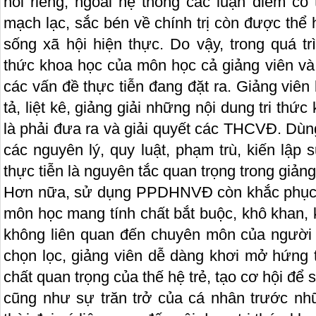
nói riêng, ngoài hệ thống các luận điểm có 
mạch lạc, sắc bén về chính trị còn được thể
sống xã hội hiện thực. Do vậy, trong quá trìn
thức khoa học của môn học cả giảng viên và 
các vấn đề thực tiễn đang đặt ra. Giảng viên
tả, liệt kê, giảng giải những nội dung tri th
là phải đưa ra và giải quyết các THCVĐ. Dùng
các nguyên lý, quy luật, phạm trù, kiến lập 
thực tiễn là nguyên tắc quan trọng trong giản
Hơn nữa, sử dụng PPDHNVĐ còn khắc phục đ
môn học mang tính chất bắt buộc, khô khan, k
không liên quan đến chuyên môn của ngườ
chọn lọc, giảng viên dễ dàng khơi mở hứng 
chất quan trọng của thế hệ trẻ, tạo cơ hội để
cũng như sự trăn trở của cá nhân trước n