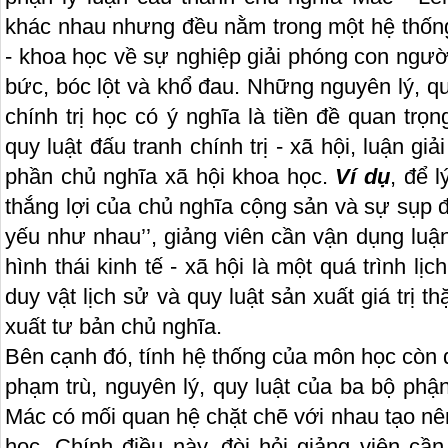
khác nhau nhưng đều nằm trong một hệ thống
- khoa học về sự nghiệp giải phóng con người
bức, bóc lột và khổ đau. Những nguyên lý, quy
chính trị học có ý nghĩa là tiền đề quan tr
quy luật đấu tranh chính trị - xã hội, luận gi
phần chủ nghĩa xã hội khoa học.
Ví dụ
, để l
thắng lợi của chủ nghĩa cộng sản và sự sụp đ
yếu như nhau’’, giảng viên cần vận dụng luậ
hình thái kinh tế - xã hội là một quá trình lị
duy vật lịch sử và quy luật sản xuất giá trị
xuất tư bản chủ nghĩa.
Bên cạnh đó, tính hệ thống của môn học còn 
phạm trù, nguyên lý, quy luật của ba bộ phậ
Mác có mối quan hệ chặt chẽ với nhau tạo nê
học. Chính điều này, đòi hỏi giảng viên cầ