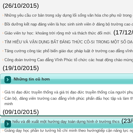
(26/10/2015)
Những yêu cầu cơ bản trong xây dựng lối sống văn hóa cho phụ nữ trong g
Bồi dưỡng kết nạp đảng viên là học sinh sinh viên ở đảng bộ trường cao 
(17/12
Giáo viên tự học: khoảng trời rộng mở và thách thức đổi mới.
TÌM HIỂU VÀ VẬN DỤNG BẤT ĐẲNG THỨC CÔ-SI TRONG MỘT SỐ DẠNG
Tăng cường công tác phổ biến giáo dục pháp luật ở trường cao đẳng vĩn
Công đoàn trường Cao đẳng Vĩnh Phúc tổ chức các hoạt động chào mừng
(19/10/2015)
Những tin cũ hơn
Giá trị đạo đức truyền thống và giá trị đạo đức truyền thống của người ph
Cán bộ, đảng viên trường cao đẳng vĩnh phúc phấn đấu học tập và làm t
minh
(09/10/2015)
(23
Tìm hiểu và đề xuất một hướng dạy toán dựng hình ở trường thcs
Giảng dạy học phần tư tưởng hồ chí minh theo hướngtiếp cận năng lực n