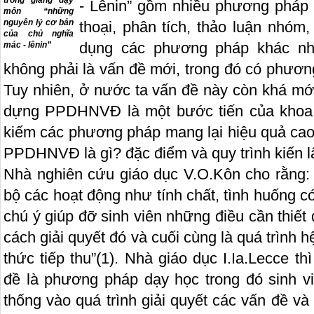
trong giảng dạy
- Lênin” gồm nhiều phương pháp k
môn “những
nguyên lý cơ bản
thoại, phân tích, thảo luận nhóm,
của chủ nghĩa
dụng các phương pháp khác nha
mác - lênin”
không phải là vấn đề mới, trong đó có phươ
Tuy nhiên, ở nước ta vấn đề này còn khá mớ
dựng PPDHNVĐ là một bước tiến của khoa 
kiếm các phương pháp mang lại hiệu quả cao 
PPDHNVĐ là gì? đặc điểm và quy trình kiến l
Nhà nghiên cứu giáo dục V.O.Kôn cho rằng: 
bộ các hoạt động như tính chất, tình huống có
chú ý giúp đỡ sinh viên những điều cần thiết 
cách giải quyết đó và cuối cùng là quá trình 
thức tiếp thu”
(1)
. Nhà giáo dục I.Ia.Lecce th
đề là phương pháp dạy học trong đó sinh v
thống vào quá trình giải quyết các vấn đề v