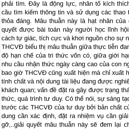
phải tìm. Đây là động lực, nhân tố kích thí
cầu tìm kiếm thông tin và sử dụng các thao t
thỏa đáng. Mâu thuẫn này là hạt nhân của c
quyết được bài toán này người học lĩnh hội
cách tự giác, tích cực và khơi nguồn cho sự 
THCVĐ biểu thị mâu thuẫn giữa thực tiễn đang 
độ hạn chế của tri thức vốn có, giữa giới hạn
nhu cầu nhận thức ngày càng cao của con ng
bao giờ THCVĐ cũng xuất hiện mà chỉ xuất hi
tính chất và nội dung tài liệu đang được ng
khách quan; vấn đề đặt ra gây được trạng th
thức, quá trình tư duy. Có thể nói, sự sáng t
trước các THCVĐ của tư duy bởi bản chất 
dung cần xác định, đặt ra nhiệm vụ cần giả
gỡ,..giải quyết mâu thuẫn này sẽ đem lại c