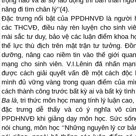
trọng nào và ai sợ lao động thì bản thân ng
năng đi tìm chân lý’’
(4)
.
Đặc trưng nổi bật của PPDHNVĐ là người họ
các THCVĐ, điều này rèn luyện cho sinh viê
mài sắc tư duy, bảo vệ các luận điểm khoa h
thế lực thù địch trên mặt trận tư tưởng. Đồn
dưỡng, nâng cao niềm tin vào thế giới qua
mạng cho sinh viên. V.I.Lênin đã nhấn mạnh
được cách giải quyết vấn đề một cách độc l
mình đủ vững vàng trong quan điểm của mì
cách thành công trước bất kỳ ai và bất kỳ tình
Ba là
, tri thức môn học mang tính lý luận cao,
đặc trưng dễ thấy và có ý nghĩa vô cù
PPDHNVĐ khi giảng dạy môn học. Sức sống
nói chung, môn học ‘‘Những nguyên lý cơ bản