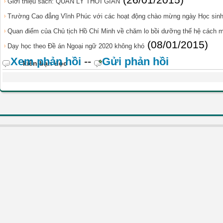
(26/01/2015)
Giới thiệu sách: QUẢN LÝ THỜI GIAN
Trường Cao đẳng Vĩnh Phúc với các hoạt động chào mừng ngày Học sinh 
Quan điểm của Chủ tịch Hồ Chí Minh về chăm lo bồi dưỡng thế hệ cách m
(08/01/2015)
Dạy học theo Đề án Ngoại ngữ 2020 không khó
Xem phản hồi
--
Gửi phản hồi
kiến bạn đọc