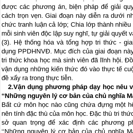
được các phương án, biện pháp để giải qu
cách trọn vẹn. Giai đoạn này diễn ra dưới n
chức tranh luận cả lớp; Chia lớp thành nhiề
mỗi sinh viên độc lập suy nghĩ, tự giải quyết 
(3). Hệ thống hóa và tổng hợp tri thức - gi
dụng PPDHNVĐ. Mục đích của giai đoạn này
tri thức khoa học mà sinh viên đã lĩnh hội. Đ
vận dụng những kiến thức đó vào thực tế cuộ
đề xẩy ra trong thực tiễn.
2.Vận dụng phương pháp dạy học nêu v
‘‘Những nguyên lý cơ bản của chủ nghĩa Má
Bất cứ môn học nào cũng chứa đựng một hệ 
nên tính đặc thù của môn học. Đặc thù tri th
sở quan trọng để xác định các phương 
‘‘Những nguyên lý cơ bản của chủ nghĩa Má