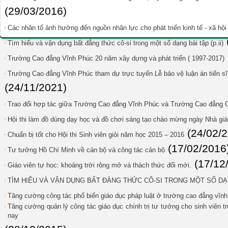
(29/03/2016)
Các nhân tố ảnh hưởng đến nguồn nhân lực cho phát triển kinh tế - xã hội
Tìm hiểu và vận dụng bất đẳng thức cô-si trong một số dạng bài tập (p.ii)
Trường Cao đẳng Vĩnh Phúc 20 năm xây dựng và phát triển ( 1997-2017)
Trường Cao đẳng Vĩnh Phúc tham dự trực tuyến Lễ bảo vệ luận án tiến s
(24/11/2021)
Trao đổi hợp tác giữa Trường Cao đẳng Vĩnh Phúc và Trường Cao đẳng
Hội thi làm đồ dùng dạy học và đồ chơi sáng tạo chào mừng ngày Nhà giá
(24/02/
Chuẩn bị tốt cho Hội thi Sinh viên giỏi năm học 2015 – 2016
(17/02/2016
Tư tưởng Hồ Chí Minh về cán bộ và công tác cán bộ
(17/12
Giáo viên tự học: khoảng trời rộng mở và thách thức đổi mới.
TÌM HIỂU VÀ VẬN DỤNG BẤT ĐẲNG THỨC CÔ-SI TRONG MỘT SỐ DẠNG
Tăng cường công tác phổ biến giáo dục pháp luật ở trường cao đẳng vĩn
Tăng cường quản lý công tác giáo dục chính trị tư tưởng cho sinh viên t
nay