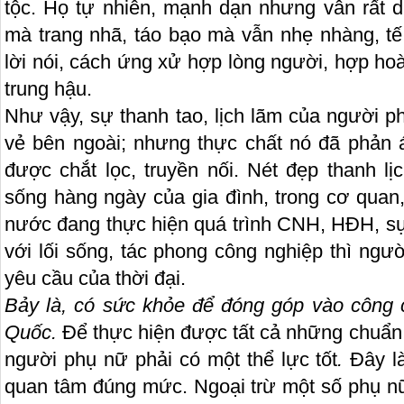
tộc. Họ tự nhiên, mạnh dạn nhưng vẫn rất d
mà trang nhã, táo bạo mà vẫn nhẹ nhàng, tế
lời nói, cách ứng xử hợp lòng người, hợp hoàn
trung hậu.
Như vậy, sự thanh tao, lịch lãm của người 
vẻ bên ngoài; nhưng thực chất nó đã phản
được chắt lọc, truyền nối. Nét đẹp thanh l
sống hàng ngày của gia đình, trong cơ quan,
nước đang thực hiện quá trình CNH, HĐH, sự t
với lối sống, tác phong công nghiệp thì ng
yêu cầu của thời đại.
Bảy là,
có sức khỏe để đóng góp vào công 
Quốc.
Để thực hiện đ­ược tất cả những chuẩn
người phụ nữ phải có một thể lực tốt
.
Đây là
quan tâm đúng mức. Ngoại trừ một số phụ nữ 