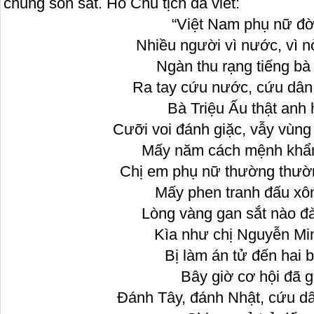
chung son sắt. Hồ Chủ tịch đã viết:
“Việt Nam phụ nữ đờ
Nhiều người vì nước, vì nò
Ngàn thu rạng tiếng bà
Ra tay cứu nước, cứu dân
Bà Triệu Ấu thật anh 
Cưỡi voi đánh giặc, vẫy vùn
Mấy năm cách mệnh khẩn
Chị em phụ nữ thường thườn
Mấy phen tranh đấu xô
Lòng vàng gan sắt nào đ
Kìa như chị Nguyễn Mi
Bị làm án tử đến hai b
Bây giờ cơ hội đã g
Đánh Tây, đánh Nhật, cứu d