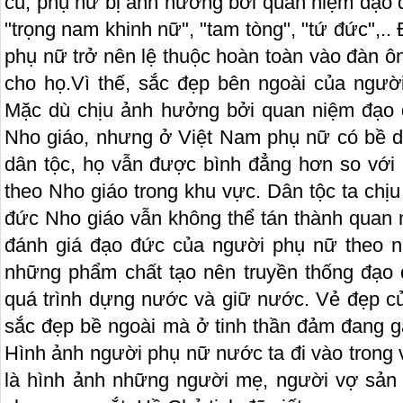
cũ, phụ nữ bị ảnh hưởng bởi quan niệm đạo 
"trọng nam khinh nữ", "tam tòng", "tứ đức",..
phụ nữ trở nên lệ thuộc hoàn toàn vào đàn ô
cho họ.Vì thế, sắc đẹp bên ngoài của người
Mặc dù chịu ảnh hưởng bởi quan niệm đạo 
Nho giáo, nhưng ở Việt Nam phụ nữ có bề dà
dân tộc, họ vẫn được bình đẳng hơn so với
theo Nho giáo trong khu vực. Dân tộc ta chị
đức Nho giáo vẫn không thể tán thành quan 
đánh giá đạo đức của người phụ nữ theo n
những phẩm chất tạo nên truyền thống đạo
quá trình dựng nước và giữ nước. Vẻ đẹp c
sắc đẹp bề ngoài mà ở tinh thần đảm đang g
Hình ảnh người phụ nữ nước ta đi vào trong 
là hình ảnh những người mẹ, người vợ sản xu