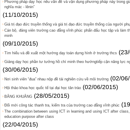
Phương pháp dạy học nêu vấn đề và vận dụng phương pháp này trong gi
nghĩa mác - lênin”
(11/10/2015)
Giá trị đạo đức truyền thống và giá trị đạo đức truyền thống của người ph
Cán bộ, đảng viên trường cao đẳng vĩnh phúc phấn đấu học tập và làm t
minh
(09/10/2015)
(23
Tìm hiểu và đề xuất một hướng dạy toán dựng hình ở trường thcs
Giảng dạy học phần tư tưởng hồ chí minh theo hướngtiếp cận năng lực n
(30/06/2015)
(02/06
Nơi sinh viên “đua” nhau nộp đề tài nghiên cứu về môi trường
(02/06/2015)
Hội thảo khoa học quốc tế tại đại học tân trào
(28/05/2015)
BÂNG KHUÂNG
(1
Đổi mới công tác thanh tra, kiểm tra của trường cao đẳng vĩnh phúc
The combination between using ICT in learning and using ICT after class,
education purpose after class
(22/04/2015)