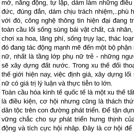
mở, năng động, tự lập, dám làm những điề
đức, đúng đắn, dám chịu trách nhiệm,..phù h
với đó, công nghệ thông tin hiện đại đang t
toàn cầu lối sống sùng bái vật chất, cá nhân,
chơi xa hoa, lãng phí, sống trụy lạc, thác lo
đó đang tác động mạnh mẽ đến một bộ phận n
nữ, nhất là tầng lớp phụ nữ trẻ - những ng
sẽ xây dựng đất nước. Trong xu thế đối tho
thế giới hiện nay, việc định giá, xây dựng l
nữ có giá trị lý luận và thực tiễn to lớn.
Toàn cầu hóa kinh tế quốc tế là một xu thế tấ
là điều kiện, cơ hội nhưng cũng là thách thứ
dân tộc trên con đường phát triển. Để tận d
vững chắc cho sự phát triển hưng thịnh của
động và tích cực hội nhâp. Đây là cơ hội để