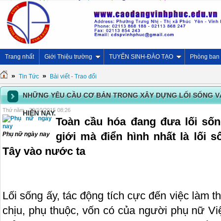
Trang nhất
Giới Thiệu trường
TUYỂN SINH-ĐÀO TẠO
Phòng ban
»
»
Tin Tức
Bài viết - Trao đổi
NHỮNG YÊU CẦU CƠ BẢN TRONG XÂY DỰNG LỐI SỐNG V
Thứ năm - 29/10/2015 08:26
HIỆN NAY.
Toàn cầu hóa đang đưa lối sốn
giới mà điển hình nhất là lối
Phụ nữ ngày nay
Tây vào nước ta
Lối sống ấy, tác động tích cực đến việc làm t
chịu, phụ thuộc, vốn có của người phụ nữ Vi