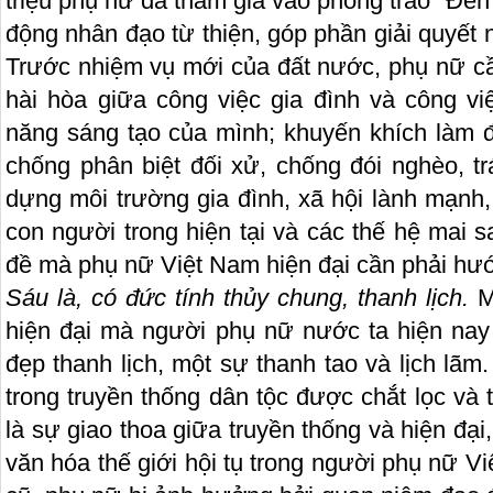
triệu phụ nữ đã tham gia vào phong trào "Đền
động nhân đạo từ thiện, góp phần giải quyết
Trước nhiệm vụ mới của đất nước, phụ nữ cần
hài hòa giữa công việc gia đình và công việ
năng sáng tạo của mình; khuyến khích làm đi
chống phân biệt đối xử, chống đói nghèo, tr
dựng môi trường gia đình, xã hội lành mạnh,
con người trong hiện tại và các thế hệ mai 
đề mà phụ nữ Việt Nam hiện đại cần phải hướ
Sáu là
, có đức tính thủy chung, thanh lịch.
M
hiện đại mà người phụ nữ nước ta hiện nay 
đẹp thanh lịch, một sự thanh tao và lịch lã
trong truyền thống dân tộc được chắt lọc và t
là sự giao thoa giữa truyền thống và hiện đại
văn hóa thế giới hội tụ trong người phụ nữ V