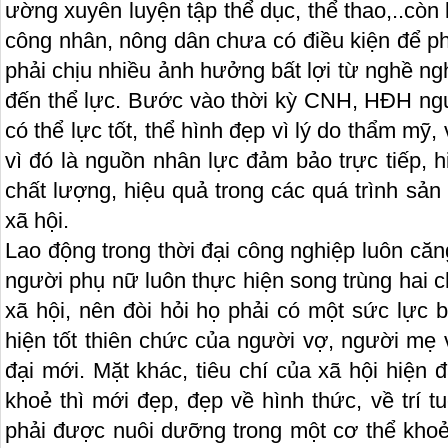
ường xuyên luyện tập thể dục, thể thao,..còn 
công nhân, nông dân ch­ưa có điều kiện để phá
phải chịu nhiều ảnh h­ưởng bất lợi từ nghề n
đến thể lực. B­ước vào thời kỳ CNH, HĐH n
có thể lực tốt, thể hình đẹp vì lý do thẩm mỹ
vì đó là nguồn nhân lực đảm bảo trực tiếp, 
chất l­ượng, hiệu quả trong các quá trình sản
xã hội.
Lao động trong thời đại công nghiệp luôn căn
ngư­ời phụ nữ luôn thực hiện song trùng hai 
xã hội, nên đòi hỏi họ phải có một sức lực 
hiện tốt thiên chức của người vợ, người mẹ 
đại mới. Mặt khác, tiêu chí của xã hội hiện 
khoẻ thì mới đẹp, đẹp về hình thức, về trí 
phải được nuôi dư­ỡng trong một cơ thể kho