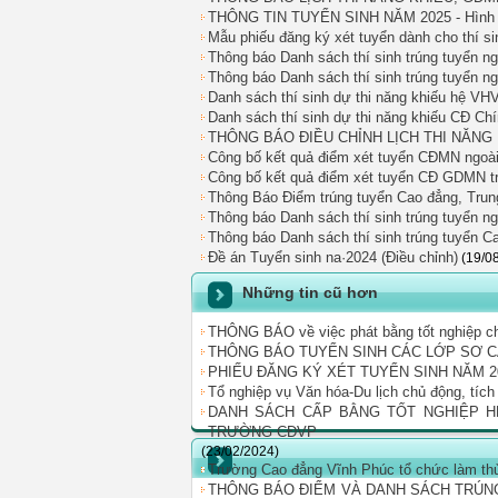
THÔNG TIN TUYỂN SINH NĂM 2025 - Hình t
Mẫu phiếu đăng ký xét tuyển dành cho thí 
Thông báo Danh sách thí sinh trúng tuyển 
Thông báo Danh sách thí sinh trúng tuyển n
Danh sách thí sinh dự thi năng khiếu hệ VH
Danh sách thí sinh dự thi năng khiếu CĐ Ch
THÔNG BÁO ĐIỀU CHỈNH LỊCH THI NĂNG K
Công bố kết quả điểm xét tuyển CĐMN ngoài
Công bố kết quả điểm xét tuyển CĐ GDMN tr
Thông Báo Điểm trúng tuyển Cao đẳng, Tru
Thông báo Danh sách thí sinh trúng tuyển
Thông báo Danh sách thí sinh trúng tuyển 
Đề án Tuyển sinh na·2024 (Điều chỉnh)
(19/0
Những tin cũ hơn
THÔNG BÁO về việc phát bằng tốt nghiệp c
THÔNG BÁO TUYỂN SINH CÁC LỚP SƠ C
PHIẾU ĐĂNG KÝ XÉT TUYỂN SINH NĂM 2
Tổ nghiệp vụ Văn hóa-Du lịch chủ động, tíc
DANH SÁCH CẤP BẰNG TỐT NGHIỆP HỆ
TRƯỜNG CĐVP
(23/02/2024)
Trường Cao đẳng Vĩnh Phúc tổ chức làm thủ
THÔNG BÁO ĐIỂM VÀ DANH SÁCH TRÚN