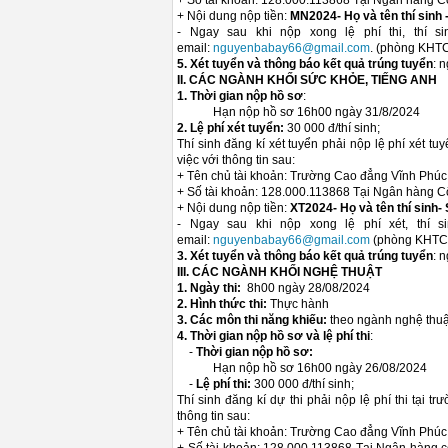
+ Số tài khoản: 128.000.113868 Tại Ngân hàng 
+ Nội dung nộp tiền:
MN2024- Họ và tên thí sinh -
- Ngay sau khi nộp xong lệ phí thi, thí 
email:
nguyenbabay66@gmail.com
. (phòng KHTC
5. Xét tuyển và thông báo kết quả trúng tuyển
: 
II. CÁC NGÀNH KHỐI SỨC KHỎE, TIẾNG ANH
1. Thời gian nộp hồ sơ
:
Hạn nộp hồ sơ 16h00 ngày 31/8/2024
2. Lệ phí xét tuyển:
30 000 đ/thí sinh;
Thí sinh đăng kí xét tuyển phải nộp lệ phí xét 
việc với thông tin sau:
+ Tên chủ tài khoản: Trường Cao đẳng Vĩnh Phúc
+ Số tài khoản: 128.000.113868 Tại Ngân hàng 
+ Nội dung nộp tiền:
XT2024- Họ và tên thí sinh- S
- Ngay sau khi nộp xong lệ phí xét, thí 
email:
nguyenbabay66@gmail.com
(phòng KHTC
3. Xét tuyển và thông báo kết quả trúng tuyển
: 
III. CÁC NGÀNH KHỐI NGHỆ THUẬT
1. Ngày thi:
8h00 ngày 28/08/2024
2. Hình thức thi:
Thực hành
3. Các môn thi năng khiếu:
theo ngành nghệ thuậ
4. Thời gian nộp hồ sơ và lệ phí thi
:
-
Thời gian nộp hồ sơ:
Hạn nộp hồ sơ 16h00 ngày 26/08/2024
-
Lệ phí thi:
300 000 đ/thí sinh;
Thí sinh đăng kí dự thi phải nộp lệ phí thi tại
thông tin sau:
+ Tên chủ tài khoản: Trường Cao đẳng Vĩnh Phúc