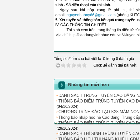
+ Số tài khoản: 128.000.113868 Tại Ngân hàng 
sinh - Số điện thoại của thí sinh.
- Ngay sau khi nộp xong lệ phí thi, thí 
email:
nguyenbabay66@gmail.com
(phòng KHTC
5. Xét tuyển và thông báo kết quả trúng tuyển
: 
IV. CÁC THÔNG TIN CHI TIẾT
Thí sinh xem trên trang thông tin điện tử của
địa chỉ: http://caodangvinhphuc.edu.vn/vi/tuyen-
Tổng số điểm của bài viết là: 0 trong 0 đánh giá
Click để đánh giá bài viết
Những tin mới hơn
DANH SÁCH TRÚNG TUYỂN CAO ĐẲNG N
THÔNG BÁO ĐIỂM TRÚNG TUYỂN CAO ĐẲN
(04/10/2024)
CHƯƠNG TRÌNH ĐÀO TẠO K28 MẦM NON
Thông báo nhập học hệ Cao đẳng, Trung cấ
THÔNG BÁO ĐIỂM TRÚNG TUYỂN CAO ĐẲN
(29/10/2024)
DANH SÁCH THÍ SINH TRÚNG TUYỂN CA
THÔNG BÁO LỊCH THI NĂNG KHIẾU, GDM