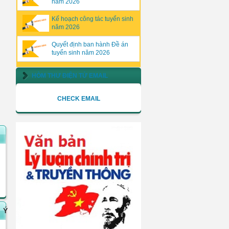
năm 2026
Kế hoạch công tác tuyển sinh
năm 2026
Quyết định ban hành Đề án
tuyển sinh năm 2026
HÒM THƯ ĐIỆN TỬ EMAIL
CHECK EMAIL
Ý