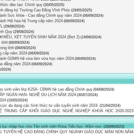
hức đào tạo: Chính quy
(30/05/2025)
sinh đăng ký Trường Cao Đẳng Vĩnh Phúc
(29/05/2025)
ngành Sức khỏe - Cao đẳng Chính quy năm 2024
(06/09/2024)
gành Hội họa hệ Trung cấp năm 2024
(06/09/2024)
VL
(29/08/2024)
ính Quy
(29/08/2024)
HIẾU, XÉT TUYỂN SINH NĂM 2024 (Đợt 2)
(19/08/2024)
 tỉnh
(06/09/2024)
ong tỉnh
(06/09/2024)
ng cấp năm 2024
(06/09/2024)
 ngành GDMN hệ vừa làm vừa học năm 2024
(06/09/2024)
Cao đẳng năm 2024
(06/09/2024)
8/2024)
ho sinh viên lớp K25A- CĐMN hệ cao đẳng Chính quy
(04/08/2024)
ẤP NGẮN HẠN- NGHỀ DU LỊCH NĂM 2024
(30/07/2024)
024
(10/05/2024)
h cực đa dạng các hình thức tư vấn tuyển sinh năm 2024.
(21/04/2024)
 TRUNG CẤP KHỐI GIÁO DỤC NGHỀ NGHIỆP KHOÁ HỌC 2020-2023
 tục nhập học cho Tân sinh viên Khoa Tiểu học- Mầm non.
(26/09/2023)
G TUYỂN HỆ CAO ĐẲNG CHÍNH QUY NGÀNH GIÁO DỤC MẦM NON NĂM