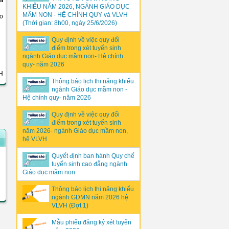
hí
KHIẾU NĂM 2026, NGÀNH GIÁO DỤC
MẦM NON - HỆ CHÍNH QUY và VLVH
o
(Thời gian: 8h00, ngày 25/6/2026)
Quy định về việc quy đổi
điểm trong xét tuyển sinh
ngành Giáo dục mầm non- Hệ chính
quy- năm 2026
H
Thông báo lịch thi năng khiếu
ngành Giáo dục mầm non -
Hệ chính quy- năm 2026
Quy định về việc quy đổi
điểm trong xét tuyển sinh
năm 2026- ngành Giáo dục mầm non,
hệ VLVH
Quyết định ban hành Quy chế
tuyển sinh cao đẳng ngành
Giáo dục mầm non
Thông báo lịch thi năng khiếu
ngành GDMN năm 2026 hệ
VLVH (Đợt 1)
Mẫu phiếu đăng ký xét tuyển