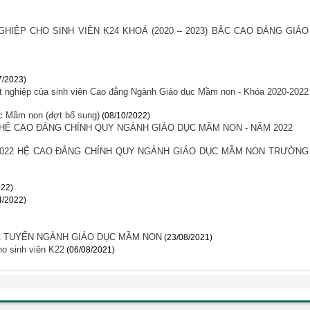
HIỆP CHO SINH VIÊN K24 KHOÁ (2020 – 2023) BẬC CAO ĐẲNG GIÁO
7/2023)
ốt nghiệp của sinh viên Cao đẳng Ngành Giáo dục Mầm non - Khóa 2020-2022
ục Mầm non (đợt bổ sung)
(08/10/2022)
HỆ CAO ĐẲNG CHÍNH QUY NGÀNH GIÁO DỤC MẦM NON - NĂM 2022
022 HỆ CAO ĐẲNG CHÍNH QUY NGÀNH GIÁO DỤC MẦM NON TRƯỜNG
022)
4/2022)
C TUYẾN NGÀNH GIÁO DỤC MẦM NON
(23/08/2021)
o sinh viên K22
(06/08/2021)