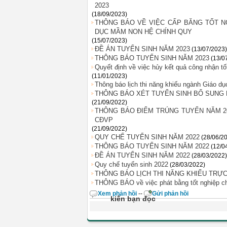
2023
(18/09/2023)
THÔNG BÁO VỀ VIỆC CẤP BĂNG TỐT NG
DỤC MẦM NON HỆ CHÍNH QUY
(15/07/2023)
ĐỀ ÁN TUYỂN SINH NĂM 2023
(13/07/2023)
THÔNG BÁO TUYỂN SINH NĂM 2023
(13/0
Quyết định về việc hủy kết quả công nhận t
(11/01/2023)
Thông báo lịch thi năng khiếu ngành Giáo d
THÔNG BÁO XÉT TUYỂN SINH BỔ SUNG 
(21/09/2022)
THÔNG BÁO ĐIỂM TRÚNG TUYỂN NĂM 2
CĐVP
(21/09/2022)
QUY CHẾ TUYỂN SINH NĂM 2022
(28/06/2
THÔNG BÁO TUYỂN SINH NĂM 2022
(12/0
ĐỀ ÁN TUYỂN SINH NĂM 2022
(28/03/2022)
Quy chế tuyển sinh 2022
(28/03/2022)
THÔNG BÁO LỊCH THI NĂNG KHIẾU TRỰ
THÔNG BÁO về việc phát bằng tốt nghiệp ch
Xem phản hồi
--
Gửi phản hồi
kiến bạn đọc