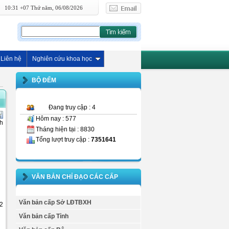
10:31 +07 Thứ năm, 06/08/2026
Liên hệ
Nghiên cứu khoa học
BỘ ĐẾM
Đang truy cập : 4
Hôm nay : 577
nh
Tháng hiện tại : 8830
Tổng lượt truy cập :
7351641
VĂN BẢN CHỈ ĐẠO CÁC CẤP
Văn bản cấp Sở LĐTBXH
02
Văn bản cấp Tỉnh