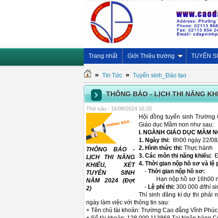
Trang nhất
Giới Thiệu trường
TUYỂN S
»
»
Tin Tức
Tuyển sinh_Đào tạo
THÔNG BÁO - LỊCH THI NĂNG KHI
Thứ sáu - 16/08/2024 16:20
Hội đồng tuyển sinh Trường 
Giáo dục Mầm non như sau:
I. NGÀNH GIÁO DỤC MẦM 
1. Ngày thi:
8h00 ngày 22/08
2. Hình thức thi:
Thực hành
THÔNG BÁO -
3. Các môn thi năng khiếu:
Đọ
LỊCH THI NĂNG
4. Thời gian nộp hồ sơ và lệ p
KHIẾU, XÉT
-
Thời gian nộp hồ sơ:
TUYỂN SINH
Hạn nộp hồ sơ 16h00 ng
NĂM 2024 (Đợt
-
Lệ phí thi:
300 000 đ/thí si
2)
Thí sinh đăng kí dự thi phải
ngày làm việc với thông tin sau:
+ Tên chủ tài khoản: Trường Cao đẳng Vĩnh Phúc