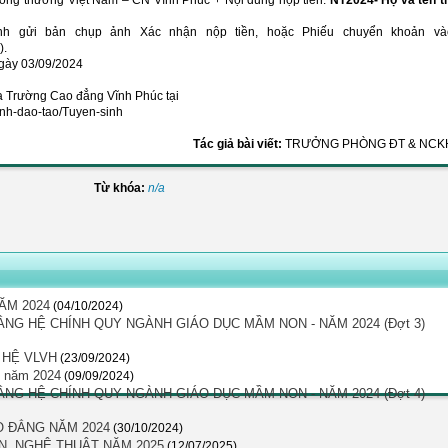
công thương Việt Nam – CN Vĩnh Phúc + Nội dung nộp tiền:
NT2024- Họ và tên t
sinh gửi bản chụp ảnh Xác nhận nộp tiền, hoặc Phiếu chuyển khoản và
).
ngày 03/09/2024
 Trường Cao đẳng Vĩnh Phúc tại
sinh-dao-tao/Tuyen-sinh
Tác giả bài viết:
TRƯỞNG PHÒNG ĐT & NCK
Từ khóa:
n/a
ĂM 2024
(04/10/2024)
G HỆ CHÍNH QUY NGÀNH GIÁO DỤC MẦM NON - NĂM 2024 (Đợt 3)
 HỆ VLVH
(23/09/2024)
p năm 2024
(09/09/2024)
G HỆ CHÍNH QUY NGÀNH GIÁO DỤC MẦM NON - NĂM 2024 (Đợt 4)
O ĐẲNG NĂM 2024
(30/10/2024)
N, NGHỆ THUẬT NĂM 2025
(12/07/2025)