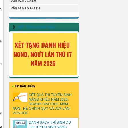
Văn bản cấp Bộ
Văn bản sở GD ĐT
o
XÉT TẶNG DANH HIỆU
àm
o
•
Tin tiêu điểm
KẾT QUẢ THI TUYỂN SINH
NĂNG KHIẾU NĂM 2026,
NGÀNH GIÁO DỤC MẦM
NON - HỆ CHÍNH QUY VÀ VỪA LÀM
VỪA HỌC
ới
DANH SÁCH THÍ SINH DỰ
THI TUYỂN SINH NĂNG