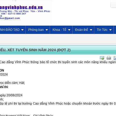
INH-ĐÀO TẠO
Phòng ban
Khoa - Tổ
Đoàn thể
Tin Tức
ẾU, XÉT TUYỂN SINH NĂM 2024 (ĐỢT 2)
Cao đẳng Vĩnh Phúc thông báo tổ chức thi tuyển sinh các môn năng khiếu ngà
NON
/2024
c diễn cảm; Hát;
hí thi
:
ày 20/08/2024
nh;
 nộp lệ phí thi tại trường Cao đẳng Vĩnh Phúc hoặc chuyển khoản trước ngày thi 