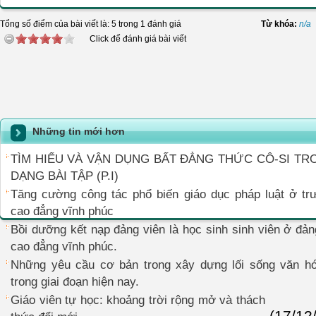
Tổng số điểm của bài viết là: 5 trong 1 đánh giá
Từ khóa:
n/a
Click để đánh giá bài viết
Những tin mới hơn
TÌM HIỂU VÀ VẬN DỤNG BẤT ĐẲNG THỨC CÔ-SI T
DẠNG BÀI TẬP (P.I)
Tăng cường công tác phổ biến giáo dục pháp luật ở tr
cao đẳng vĩnh phúc
Bồi dưỡng kết nạp đảng viên là học sinh sinh viên ở đả
cao đẳng vĩnh phúc.
Những yêu cầu cơ bản trong xây dựng lối sống văn h
trong giai đoạn hiện nay.
Giáo viên tự học: khoảng trời rộng mở và thách