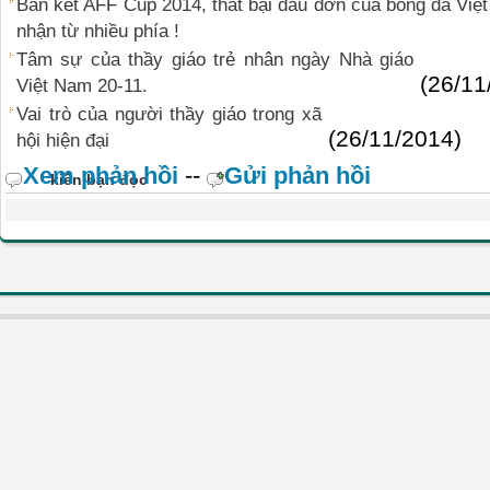
Bán kết AFF Cup 2014, thất bại đau đớn của bóng đá Việ
nhận từ nhiều phía !
Tâm sự của thầy giáo trẻ nhân ngày Nhà giáo
(26/11
Việt Nam 20-11.
Vai trò của người thầy giáo trong xã
(26/11/2014)
hội hiện đại
Xem phản hồi
--
Gửi phản hồi
kiến bạn đọc