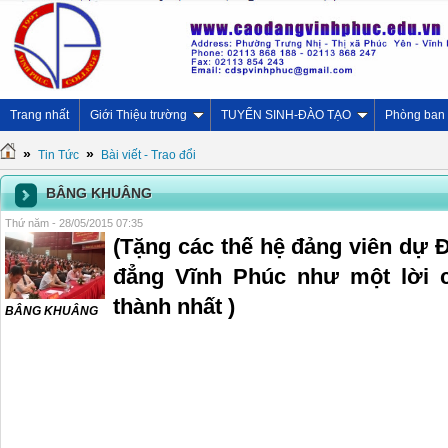
Trang nhất
Giới Thiệu trường
TUYỂN SINH-ĐÀO TẠO
Phòng ban
»
»
Tin Tức
Bài viết - Trao đổi
BÂNG KHUÂNG
Thứ năm - 28/05/2015 07:35
(Tặng các thế hệ đảng viên dự 
đẳng Vĩnh Phúc như một lời 
thành nhất )
BÂNG KHUÂNG