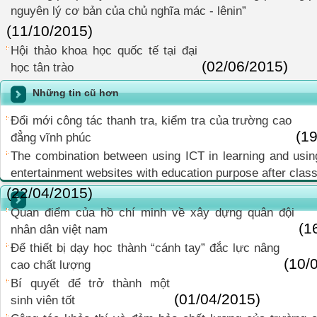
nguyên lý cơ bản của chủ nghĩa mác - lênin”
(11/10/2015)
Hội thảo khoa học quốc tế tại đại
(02/06/2015)
học tân trào
Những tin cũ hơn
Đổi mới công tác thanh tra, kiểm tra của trường cao
(1
đẳng vĩnh phúc
The combination between using ICT in learning and using
entertainment websites with education purpose after clas
(22/04/2015)
Quan điểm của hồ chí minh về xây dựng quân đội
(1
nhân dân việt nam
Để thiết bị dạy học thành “cánh tay” đắc lực nâng
(10/
cao chất lượng
Bí quyết để trở thành một
(01/04/2015)
sinh viên tốt