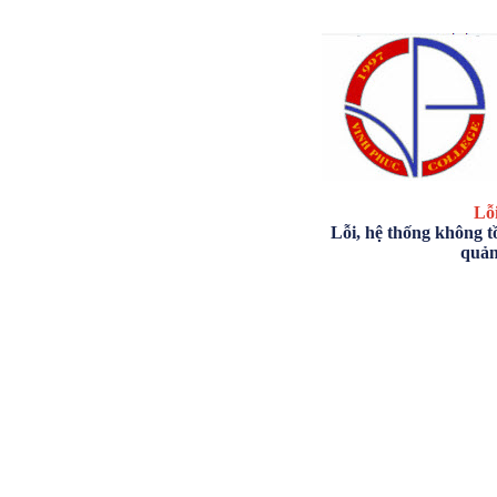
Lỗi
Lỗi, hệ thống không tồ
quản 