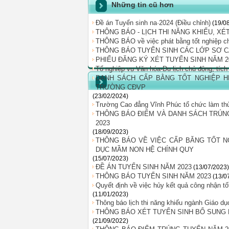
Những tin cũ hơn
Đề án Tuyển sinh na·2024 (Điều chỉnh)
(19/0
THÔNG BÁO - LỊCH THI NĂNG KHIẾU, XÉT
THÔNG BÁO về việc phát bằng tốt nghiệp c
THÔNG BÁO TUYỂN SINH CÁC LỚP SƠ C
PHIẾU ĐĂNG KÝ XÉT TUYỂN SINH NĂM 2
Tổ nghiệp vụ Văn hóa-Du lịch chủ động, tíc
DANH SÁCH CẤP BẰNG TỐT NGHIỆP HỆ
TRƯỜNG CĐVP
(23/02/2024)
Trường Cao đẳng Vĩnh Phúc tổ chức làm thủ
THÔNG BÁO ĐIỂM VÀ DANH SÁCH TRÚN
2023
(18/09/2023)
THÔNG BÁO VỀ VIỆC CẤP BĂNG TỐT NG
DỤC MẦM NON HỆ CHÍNH QUY
(15/07/2023)
ĐỀ ÁN TUYỂN SINH NĂM 2023
(13/07/2023)
THÔNG BÁO TUYỂN SINH NĂM 2023
(13/0
Quyết định về việc hủy kết quả công nhận t
(11/01/2023)
Thông báo lịch thi năng khiếu ngành Giáo d
THÔNG BÁO XÉT TUYỂN SINH BỔ SUNG 
(21/09/2022)