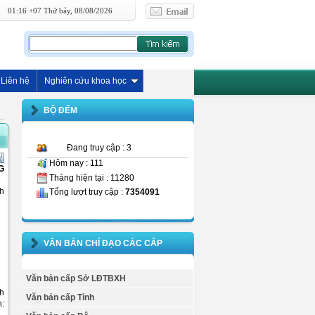
01:16 +07 Thứ bảy, 08/08/2026
Liên hệ
Nghiên cứu khoa học
BỘ ĐẾM
Đang truy cập : 3
Hôm nay : 111
G
Tháng hiện tại : 11280
nh
Tổng lượt truy cập :
7354091
VĂN BẢN CHỈ ĐẠO CÁC CẤP
Văn bản cấp Sở LĐTBXH
h
Văn bản cấp Tỉnh
h: