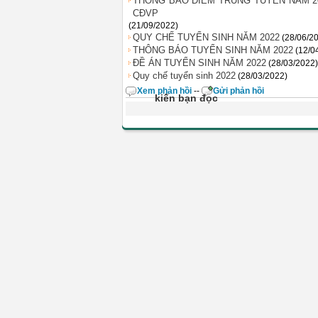
THÔNG BÁO ĐIỂM TRÚNG TUYỂN NĂM 2
CĐVP
(21/09/2022)
QUY CHẾ TUYỂN SINH NĂM 2022
(28/06/2
THÔNG BÁO TUYỂN SINH NĂM 2022
(12/0
ĐỀ ÁN TUYỂN SINH NĂM 2022
(28/03/2022)
Quy chế tuyển sinh 2022
(28/03/2022)
Xem phản hồi
--
Gửi phản hồi
kiến bạn đọc