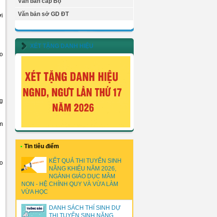
Văn bản cấp Bộ
Văn bản sở GD ĐT
ới
XÉT TẶNG DANH HIỆU
o
ng
àm
•
Tin tiêu điểm
KẾT QUẢ THI TUYỂN SINH
o
NĂNG KHIẾU NĂM 2026,
NGÀNH GIÁO DỤC MẦM
NON - HỆ CHÍNH QUY VÀ VỪA LÀM
VỪA HỌC
DANH SÁCH THÍ SINH DỰ
THI TUYỂN SINH NĂNG