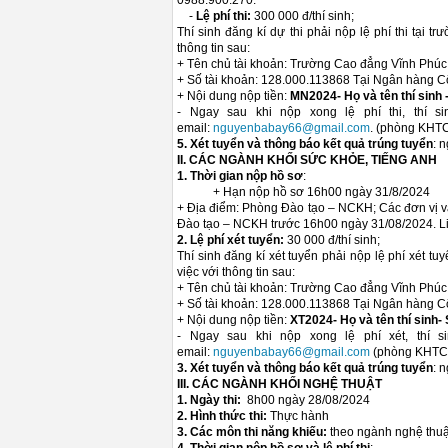
0988.900.270.
-
Lệ phí thi:
300 000 đ/thí sinh;
Thí sinh đăng kí dự thi phải nộp lệ phí thi tại
thông tin sau:
+ Tên chủ tài khoản: Trường Cao đẳng Vĩnh Phúc
+ Số tài khoản: 128.000.113868 Tại Ngân hàng 
+ Nội dung nộp tiền:
MN2024- Họ và tên thí sinh -
- Ngay sau khi nộp xong lệ phí thi, thí 
email:
nguyenbabay66@gmail.com
. (phòng KHTC
5. Xét tuyển và thông báo kết quả trúng tuyển
: 
II. CÁC NGÀNH KHỐI SỨC KHỎE, TIẾNG ANH
1. Thời gian nộp hồ sơ
:
+ Hạn nộp hồ sơ 16h00 ngày 31/8/2024
+ Địa điểm: Phòng Đào tạo – NCKH; Các đơn vị và
Đào tạo – NCKH trước 16h00 ngày 31/08/2024. L
2. Lệ phí xét tuyển:
30 000 đ/thí sinh;
Thí sinh đăng kí xét tuyển phải nộp lệ phí xét 
việc với thông tin sau:
+ Tên chủ tài khoản: Trường Cao đẳng Vĩnh Phúc
+ Số tài khoản: 128.000.113868 Tại Ngân hàng 
+ Nội dung nộp tiền:
XT2024- Họ và tên thí sinh- S
- Ngay sau khi nộp xong lệ phí xét, thí 
email:
nguyenbabay66@gmail.com
(phòng KHTC
3. Xét tuyển và thông báo kết quả trúng tuyển
: 
III. CÁC NGÀNH KHỐI NGHỆ THUẬT
1. Ngày thi:
8h00 ngày 28/08/2024
2. Hình thức thi:
Thực hành
3. Các môn thi năng khiếu:
theo ngành nghệ thuậ