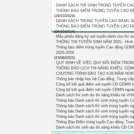
DANH SÁCH THÍ SINH TRÚNG TUYỂN CA
THÔNG BÁO ĐIỂM TRÚNG TUYỂN CAO ĐẲN
(29/10/2024)
DANH SÁCH TRÚNG TUYỂN CAO ĐẲNG N
THÔNG BÁO ĐIỂM TRÚNG TUYỂN CAO ĐẲN
(04/10/2024)
Mẫu phiếu đăng ký xét tuyển dành cho thí 
THÔNG TIN TUYỂN SINH NĂM 2025 - Hình t
Thông báo điểm trúng tuyển Cao đẳng GDMN
2025-2028
(23/08/2025)
QUY ĐỊNH VỀ VIỆC QUY ĐỔI ĐIỂM TRON
THÔNG BÁO LỊCH THI NĂNG KHIẾU, GDM
CHƯƠNG TRÌNH ĐÀO TẠO K28 MẦM NON
Thông báo nhập học hệ Cao đẳng, Trung cấ
Công bố kết quả điểm xét tuyển CĐ GDMN tr
Công bố kết quả điểm xét tuyển CĐMN ngoài
Danh sách thí sinh dự thi năng khiếu hệ VH
Thông báo Danh sách thí sinh trúng tuyển 
Thông báo Danh sách thí sinh trúng tuyển
Thông báo Danh sách thí sinh trúng tuyển 
Thông báo Danh sách thí sinh trúng tuyển n
Thông Báo Điểm trúng tuyển Cao đẳng, Tru
Danh sách thí sinh dự thi năng khiếu CĐ Ch