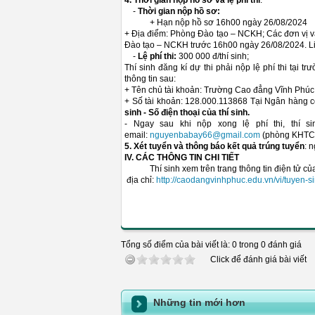
4. Thời gian nộp hồ sơ và lệ phí thi
:
-
Thời gian nộp hồ sơ:
+ Hạn nộp hồ sơ 16h00 ngày 26/08/2024
+ Địa điểm: Phòng Đào tạo – NCKH; Các đơn vị và
Đào tạo – NCKH trước 16h00 ngày 26/08/2024. Li
-
Lệ phí thi:
300 000 đ/thí sinh;
Thí sinh đăng kí dự thi phải nộp lệ phí thi tại
thông tin sau:
+ Tên chủ tài khoản: Trường Cao đẳng Vĩnh Phúc
+ Số tài khoản: 128.000.113868 Tại Ngân hàng 
sinh - Số điện thoại của thí sinh.
- Ngay sau khi nộp xong lệ phí thi, thí 
email:
nguyenbabay66@gmail.com
(phòng KHTC
5. Xét tuyển và thông báo kết quả trúng tuyển
: 
IV. CÁC THÔNG TIN CHI TIẾT
Thí sinh xem trên trang thông tin điện tử của
địa chỉ:
http://caodangvinhphuc.edu.vn/vi/tuyen-s
Tổng số điểm của bài viết là: 0 trong 0 đánh giá
Click để đánh giá bài viết
Những tin mới hơn