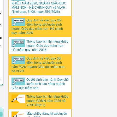
KHIẾU NĂM 2026, NGÀNH GIÁO DỤC
MẦM NON - HỆ CHÍNH QUY và VLVH
(Thời gian: 8h00, ngày 25/6/2026)
ng
Quy định về việc quy đổi
điểm trong xét tuyển sinh
ới
ngành Giáo dục mầm non- Hệ chính
quy- năm 2026
hí
Thông báo lịch thi năng khiếu
ngành Giáo dục mầm non -
o
Hệ chính quy- năm 2026
Quy định về việc quy đổi
điểm trong xét tuyển sinh
năm 2026- ngành Giáo dục mầm non,
hệ VLVH
H
Quyết định ban hành Quy chế
tuyển sinh cao đẳng ngành
Giáo dục mầm non
Thông báo lịch thi năng khiếu
ngành GDMN năm 2026 hệ
VLVH (Đợt 1)
Mẫu phiếu đăng ký xét tuyển