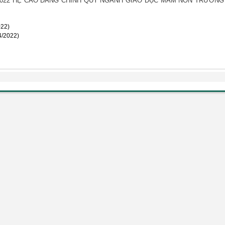
022 HỆ CAO ĐẲNG CHÍNH QUY NGÀNH GIÁO DỤC MẦM NON TRƯỜNG
022)
4/2022)