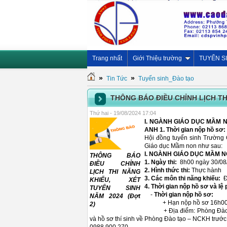
Trang nhất
Giới Thiệu trường
TUYỂN S
»
»
Tin Tức
Tuyển sinh_Đào tạo
THÔNG BÁO ĐIỀU CHỈNH LỊCH TH
Thứ hai - 19/08/2024 17:04
I. NGÀNH GIÁO DỤC MẦM NO
ANH 1. Thời gian nộp hồ sơ:
Hội đồng tuyển sinh Trường 
Giáo dục Mầm non như sau:
I. NGÀNH GIÁO DỤC MẦM 
THÔNG BÁO
1. Ngày thi:
8h00 ngày 30/08
ĐIỀU CHỈNH
2. Hình thức thi:
Thực hành
LỊCH THI NĂNG
3. Các môn thi năng khiếu:
Đọ
KHIẾU, XÉT
4. Thời gian nộp hồ sơ và lệ p
TUYỂN SINH
-
Thời gian nộp hồ sơ:
NĂM 2024 (Đợt
+ Hạn nộp hồ sơ 16h00 n
2)
+ Địa điểm: Phòng Đào tạo 
và hồ sơ thí sinh về Phòng Đào tạo – NCKH trướ