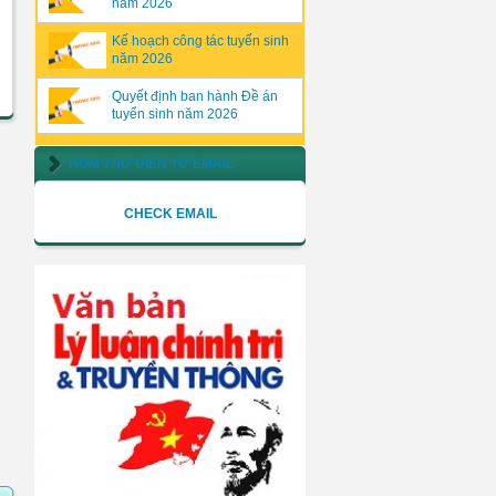
năm 2026
Kế hoạch công tác tuyển sinh
năm 2026
Quyết định ban hành Đề án
tuyển sinh năm 2026
HÒM THƯ ĐIỆN TỬ EMAIL
CHECK EMAIL