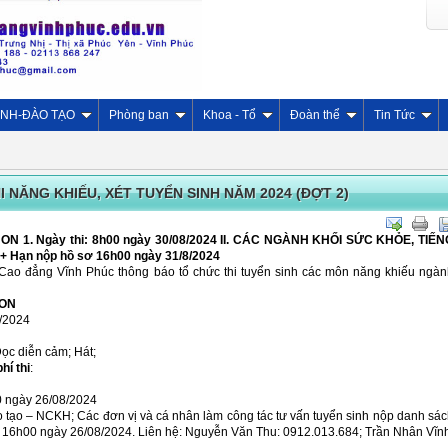
INH-ĐÀO TẠO
Phòng ban
Khoa - Tổ
Đoàn thể
Tin Tức
I NĂNG KHIẾU, XÉT TUYỂN SINH NĂM 2024 (ĐỢT 2)
N 1. Ngày thi: 8h00 ngày 30/08/2024 II. CÁC NGÀNH KHỐI SỨC KHỎE, TIẾN
 + Hạn nộp hồ sơ 16h00 ngày 31/8/2024
Cao đẳng Vĩnh Phúc thông báo tổ chức thi tuyển sinh các môn năng khiếu ngà
NON
/2024
c diễn cảm; Hát;
hí thi
:
gày 26/08/2024
– NCKH; Các đơn vị và cá nhân làm công tác tư vấn tuyển sinh nộp danh sác
c 16h00 ngày 26/08/2024. Liên hệ: Nguyễn Văn Thu: 0912.013.684; Trần Nhân Vĩn