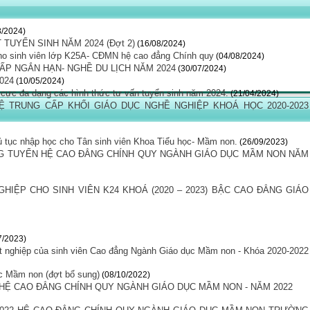
8/2024)
 TUYỂN SINH NĂM 2024 (Đợt 2)
(16/08/2024)
ho sinh viên lớp K25A- CĐMN hệ cao đẳng Chính quy
(04/08/2024)
ẤP NGẮN HẠN- NGHỀ DU LỊCH NĂM 2024
(30/07/2024)
024
(10/05/2024)
h cực đa dạng các hình thức tư vấn tuyển sinh năm 2024.
(21/04/2024)
 TRUNG CẤP KHỐI GIÁO DỤC NGHỀ NGHIỆP KHOÁ HỌC 2020-2023
 tục nhập học cho Tân sinh viên Khoa Tiểu học- Mầm non.
(26/09/2023)
G TUYỂN HỆ CAO ĐẲNG CHÍNH QUY NGÀNH GIÁO DỤC MẦM NON NĂM
HIỆP CHO SINH VIÊN K24 KHOÁ (2020 – 2023) BẬC CAO ĐẲNG GIÁO
7/2023)
ốt nghiệp của sinh viên Cao đẳng Ngành Giáo dục Mầm non - Khóa 2020-2022
ục Mầm non (đợt bổ sung)
(08/10/2022)
HỆ CAO ĐẲNG CHÍNH QUY NGÀNH GIÁO DỤC MẦM NON - NĂM 2022