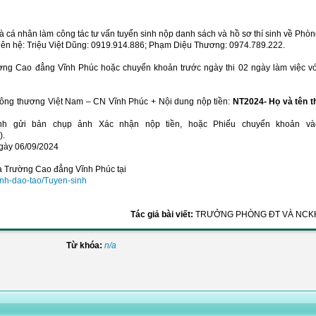
 cá nhân làm công tác tư vấn tuyển sinh nộp danh sách và hồ sơ thí sinh về Phò
ên hệ: Triệu Việt Dũng: 0919.914.886; Phạm Diệu Thương: 0974.789.222.
 trường Cao đẳng Vĩnh Phúc hoặc chuyển khoản trước ngày thi 02 ngày làm việc v
công thương Việt Nam – CN Vĩnh Phúc + Nội dung nộp tiền:
NT2024- Họ và tên t
sinh gửi bản chụp ảnh Xác nhận nộp tiền, hoặc Phiếu chuyển khoản và
).
ngày 06/09/2024
 Trường Cao đẳng Vĩnh Phúc tại
inh-dao-tao/Tuyen-sinh
Tác giả bài viết:
TRƯỞNG PHÒNG ĐT VÀ NCK
Từ khóa:
n/a