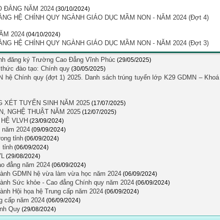
O ĐẲNG NĂM 2024
(30/10/2024)
G HỆ CHÍNH QUY NGÀNH GIÁO DỤC MẦM NON - NĂM 2024 (Đợt 4)
ĂM 2024
(04/10/2024)
G HỆ CHÍNH QUY NGÀNH GIÁO DỤC MẦM NON - NĂM 2024 (Đợt 3)
sinh đăng ký Trường Cao Đẳng Vĩnh Phúc
(29/05/2025)
hức đào tạo: Chính quy
(30/05/2025)
 hệ Chính quy (đợt 1) 2025. Danh sách trúng tuyển lớp K29 GDMN – Khoá
G XÉT TUYỂN SINH NĂM 2025
(17/07/2025)
N, NGHỆ THUẬT NĂM 2025
(12/07/2025)
 HỆ VLVH
(23/09/2024)
p năm 2024
(09/09/2024)
ong tỉnh
(06/09/2024)
 tỉnh
(06/09/2024)
VL
(29/08/2024)
Cao đẳng năm 2024
(06/09/2024)
 ngành GDMN hệ vừa làm vừa học năm 2024
(06/09/2024)
ngành Sức khỏe - Cao đẳng Chính quy năm 2024
(06/09/2024)
gành Hội họa hệ Trung cấp năm 2024
(06/09/2024)
ng cấp năm 2024
(06/09/2024)
ính Quy
(29/08/2024)