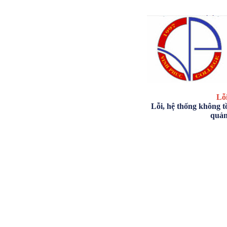
Lỗi
Lỗi, hệ thống không tồ
quản 