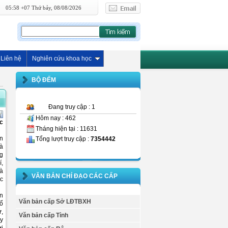
05:58 +07 Thứ bảy, 08/08/2026
Liên hệ
Nghiên cứu khoa học
BỘ ĐẾM
Đang truy cập : 1
Hôm nay : 462
ác
Tháng hiện tại : 11631
ên
Tổng lượt truy cập :
7354442
hà
g
í,
là
VĂN BẢN CHỈ ĐẠO CÁC CẤP
ác
ện
Văn bản cấp Sở LĐTBXH
tổ
ự,
Văn bản cấp Tỉnh
ủy