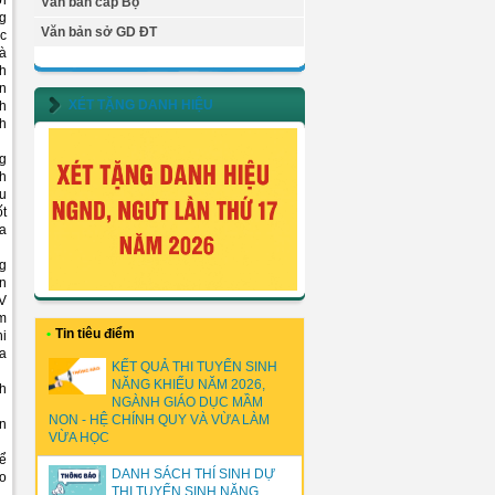
ời
Văn bản cấp Bộ
ng
Văn bản sở GD ĐT
ức
hà
nh
on
XÉT TẶNG DANH HIỆU
nh
nh
ng
nh
ều
ốt
ủa
ng
ên
GV
ệm
•
Tin tiêu điểm
hi
ủa
KẾT QUẢ THI TUYỂN SINH
NĂNG KHIẾU NĂM 2026,
nh
NGÀNH GIÁO DỤC MẦM
NON - HỆ CHÍNH QUY VÀ VỪA LÀM
án
VỪA HỌC
để
DANH SÁCH THÍ SINH DỰ
ạo
THI TUYỂN SINH NĂNG