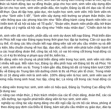
 diễn biến tư tưởng của học sinh, sinh viên để động viên những nhân tố mới, kịp th
hức và hành động, tạo sự đồng thuận, giúp cho học sinh, sinh viên xây dựng độ
 lợi cho học sinh, sinh viên phấn đấu, rèn luyện, Đảng ủy đã chỉ đạo các tổ ch
ết thực. Qua đó tập hợp, giáo dục, rèn luyện học sinh, sinh viên. Hội Sinh viên n
 như “Sinh viên 5 tốt”, “Sinh viên xây dựng môi trường sư phạm thân thiện, là
viên thông qua các phong trào lớn như “Bốn đồng hành cùng thanh niên trên c
 triển kinh tế xã hội và bảo vệ Tổ quốc”, “Đoàn viên, thanh niên phấn đấu trở thà
t động có ý nghĩa xã hội sâu rộng như “Hiến máu nhân đạo”, “Chiến dịch hè tì
nh, sinh viên đã rèn luyện, phấn đấu và vinh dự được kết nạp Đảng.­ Phát triển đả
h Phúc kết nạp vào Đảng ngay trong thời gian học tập tại trường. Căn cứ quy đị
ụ thể, rõ ràng các tiêu chuẩn kết nạp đảng viên sát với yêu cầu nhiệm vụ và đi
u kiện, tiêu chuẩn chung về học tập, đạo đức, mỗi sinh viên phải luôn chấp hành t
ia các hoạt động đoàn thể, công tác xã hội, có vai trò nòng cốt trong hoạt động c
m; có 4 kỳ thi không vi phạm quy chế thi, kiểm tra…
n đảng viên nói chung và phát triển đảng viên trong học sinh, sinh viên nói riê
nhiều kết quả. Mỗi năm học, Đảng ủy đều phối hợp với Đảng bộ thị xã Phúc Y
c sinh, sinh viên ưu tú. Trong 5 năm gần đây, Đảng bộ đã cử hàng trăm lượt CB
iểu về Đảng do Trung tâm bồi dưỡng chính trị thị xã Phúc yên tổ chức. Trong nhi
đó có 16 đảng viên mới là sinh viên. 100% đảng viên là học sinh, sinh viên sau k
 gương mẫu trong sinh hoạt, học tập, công tác; Là nòng cốt trong các hoạt động c
riển đảng viên trong học sinh, sinh viên có hiệu quả, Đảng ủy Trường Cao đẳng Vĩ
nội dung sau:
ục nâng cao nhận thức, ý thức trách nhiệm của các tổ chức đảng, đoàn thể, các c
n, bồi dưỡng, tạo nguồn phát triển đảng viên từ học sinh, sinh viên.
ng nghiệp vụ công tác xây dựng đảng cho đội ngũ cấp ủy chi bộ các khoa, phòng 
n theo đúng quy định của Điều lệ Đảng, bám sát yêu cầu nhiệm vụ giáo dục, đào t