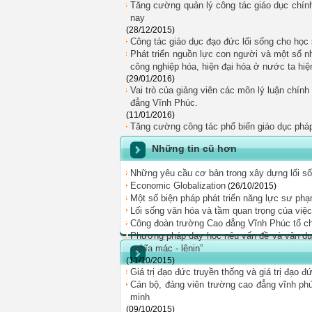
Tăng cường quản lý công tác giáo dục chính
nay
(28/12/2015)
Công tác giáo dục đạo đức lối sống cho học 
Phát triển nguồn lực con người và một số n
công nghiệp hóa, hiện đại hóa ở nước ta hiệ
(29/01/2016)
Vai trò của giảng viên các môn lý luận chính
đẳng Vĩnh Phúc.
(11/01/2016)
Tăng cường công tác phổ biến giáo dục pháp
Những tin cũ hơn
Những yêu cầu cơ bản trong xây dựng lối sốn
Economic Globalization
(26/10/2015)
Một số biện pháp phát triển năng lực sư phạm
Lối sống văn hóa và tầm quan trọng của việ
Công đoàn trường Cao đẳng Vĩnh Phúc tổ c
Phương pháp dạy học nêu vấn đề và vận dụ
nghĩa mác - lênin”
(11/10/2015)
Giá trị đạo đức truyền thống và giá trị đạo 
Cán bộ, đảng viên trường cao đẳng vĩnh ph
minh
(09/10/2015)