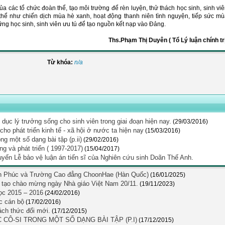
ủa các tổ chức đoàn thể, tạo môi trường để rèn luyện, thử thách học sinh, sinh vi
thể như chiến dịch mùa hè xanh, hoạt động thanh niên tình nguyện, tiếp sức m
ững học sinh, sinh viên ưu tú để tạo nguồn kết nạp vào Đảng.
Ths.Phạm Thị Duyên ( Tổ Lý luận chính tr
Từ khóa:
n/a
dục lý trưởng sống cho sinh viên trong giai đoạn hiện nay.
(29/03/2016)
o phát triển kinh tế - xã hội ở nước ta hiện nay
(15/03/2016)
ng một số dạng bài tập (p.ii)
(29/02/2016)
 và phát triển ( 1997-2017)
(15/04/2017)
ến Lễ bảo vệ luận án tiến sĩ của Nghiên cứu sinh Doãn Thế Anh.
nh Phúc và Trường Cao đẳng ChoonHae (Hàn Quốc)
(16/01/2025)
g tạo chào mừng ngày Nhà giáo Việt Nam 20/11.
(19/11/2023)
học 2015 – 2016
(24/02/2016)
c cán bộ
(17/02/2016)
ách thức đổi mới.
(17/12/2015)
CÔ-SI TRONG MỘT SỐ DẠNG BÀI TẬP (P.I)
(17/12/2015)