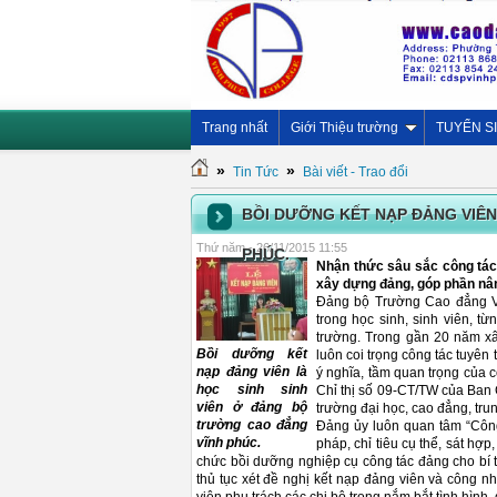
Trang nhất
Giới Thiệu trường
TUYỂN S
»
»
Tin Tức
Bài viết - Trao đổi
BỒI DƯỠNG KẾT NẠP ĐẢNG VIÊN
Thứ năm - 26/11/2015 11:55
PHÚC.
Nhận thức sâu sắc công tác 
xây dựng đảng, góp phần nân
Đảng bộ Trường Cao đẳng Vĩnh
trong học sinh, sinh viên, 
trường. Trong gần 20 năm x
Bồi dưỡng kết
luôn coi trọng công tác tuyên 
nạp đảng viên là
ý nghĩa, tầm quan trọng của c
học sinh sinh
Chỉ thị số 09­-CT/TW của Ban
viên ở đảng bộ
trường đại học, cao đẳng, tru
trường cao đẳng
Đảng ủy luôn quan tâm “Công 
vĩnh phúc.
pháp, chỉ tiêu cụ thể, sát hợp
chức bồi dưỡng nghiệp cụ công tác đảng cho bí t
thủ tục xét đề nghị kết nạp đảng viên và công n