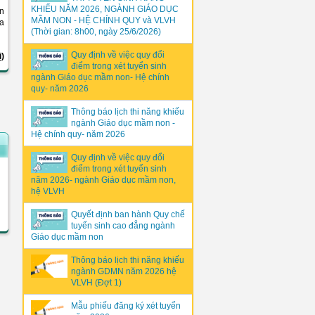
KHIẾU NĂM 2026, NGÀNH GIÁO DỤC
ên
MẦM NON - HỆ CHÍNH QUY và VLVH
ùa
(Thời gian: 8h00, ngày 25/6/2026)
Quy định về việc quy đổi
ị)
điểm trong xét tuyển sinh
ngành Giáo dục mầm non- Hệ chính
quy- năm 2026
Thông báo lịch thi năng khiếu
ngành Giáo dục mầm non -
Hệ chính quy- năm 2026
Quy định về việc quy đổi
điểm trong xét tuyển sinh
năm 2026- ngành Giáo dục mầm non,
hệ VLVH
Quyết định ban hành Quy chế
tuyển sinh cao đẳng ngành
Giáo dục mầm non
Thông báo lịch thi năng khiếu
ngành GDMN năm 2026 hệ
VLVH (Đợt 1)
Mẫu phiếu đăng ký xét tuyển