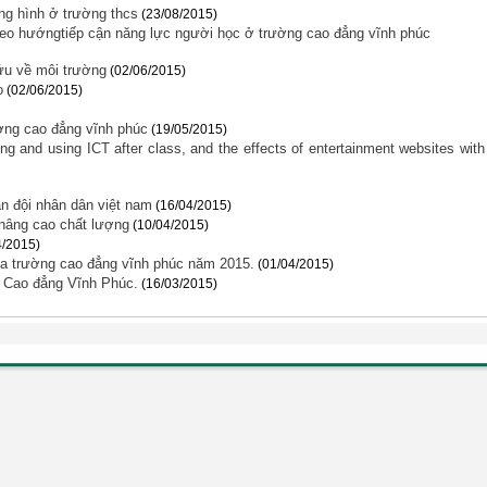
ng hình ở trường thcs
(23/08/2015)
heo hướngtiếp cận năng lực người học ở trường cao đẳng vĩnh phúc
cứu về môi trường
(02/06/2015)
o
(02/06/2015)
ường cao đẳng vĩnh phúc
(19/05/2015)
ng and using ICT after class, and the effects of entertainment websites with
n đội nhân dân việt nam
(16/04/2015)
c nâng cao chất lượng
(10/04/2015)
4/2015)
ủa trường cao đẳng vĩnh phúc năm 2015.
(01/04/2015)
g Cao đẳng Vĩnh Phúc.
(16/03/2015)