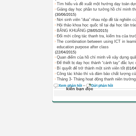
Tìm hiểu và đề xuất một hướng dạy toán dự
Giảng dạy học phần tư tưởng hồ chí minh t
(30/06/2015)
Nơi sinh viên “đua” nhau nộp đề tài nghiên 
Hội thảo khoa học quốc tế tại đại học tân trà
BÂNG KHUÂNG
(28/05/2015)
Đổi mới công tác thanh tra, kiểm tra của tr
The combination between using ICT in learni
education purpose after class
(22/04/2015)
Quan điểm của hồ chí minh về xây dựng quâ
Để thiết bị dạy học thành “cánh tay” đắc lự
Bí quyết để trở thành một sinh viên tốt
(01/0
Công tác khảo thí và đảm bảo chất lượng c
Tháng 3- Tháng hoạt động thanh niên trườn
Xem phản hồi
--
Gửi phản hồi
kiến bạn đọc