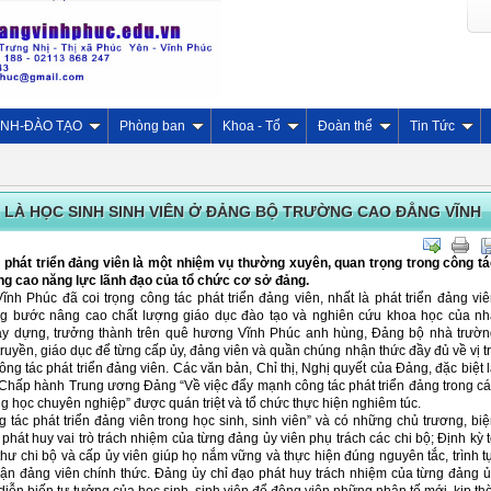
INH-ĐÀO TẠO
Phòng ban
Khoa - Tổ
Đoàn thể
Tin Tức
 LÀ HỌC SINH SINH VIÊN Ở ĐẢNG BỘ TRƯỜNG CAO ĐẲNG VĨNH
phát triển đảng viên là một nhiệm vụ thường xuyên, quan trọng trong công t
g cao năng lực lãnh đạo của tổ chức cơ sở đảng.
 Phúc đã coi trọng công tác phát triển đảng viên, nhất là phát triển đảng vi
từng bước nâng cao chất lượng giáo dục đào tạo và nghiên cứu khoa học của n
ây dựng, trưởng thành trên quê hương Vĩnh Phúc anh hùng, Đảng bộ nhà trườn
truyền, giáo dục để từng cấp ủy, đảng viên và quần chúng nhận thức đầy đủ về vị tr
ông tác phát triển đảng viên. Các văn bản, Chỉ thị, Nghị quyết của Đảng, đặc biệt 
 Chấp hành Trung ương Đảng “Về việc đẩy mạnh công tác phát triển đảng trong c
ng học chuyên nghiệp” được quán triệt và tổ chức thực hiện nghiêm túc.
tác phát triển đảng viên trong học sinh, sinh viên” và có những chủ trương, bi
, phát huy vai trò trách nhiệm của từng đảng ủy viên phụ trách các chi bộ; Định kỳ 
hư chi bộ và cấp ủy viên giúp họ nắm vững và thực hiện đúng nguyên tắc, trình t
hận đảng viên chính thức. Đảng ủy chỉ đạo phát huy trách nhiệm của từng đảng 