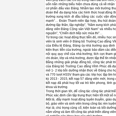
viên phụ trách các chi bộ trong nắm bắt tình hình,
uốn nắn những biểu hiện chưa đúng cả về nhận t
cơ phấn đấu vào Đảng. Nhằm tạo môi trường thuận
đoàn thể đa dạng hóa các hình thức hoạt động thi
trường xung kích đi đầu bằng các cuộc vận động
mạnh”… Đoàn Thanh niên tập hợp, thu hút đoàn 
đường lập thân, lập nghiệp”, “Năm xung kích phát
đảng viên Đảng Cộng sản Việt Nam” và nhiều hoạ
nguyện”, “Chiến dịch tiếp sức mùa thi”…
Từ trong các hoạt động thực tiễn đó, nhiều học si
viên là sinh viên ở Đảng bộ Trường Cao đẳng Vĩn
của Điều lệ Đảng, Đảng ủy nhà trường quy định c
kiện thực tiễn của trường, ngoài bảo đảm các điề
nội quy, quy chế của nhà trường; tích cực tham g
chi đoàn, lớp và nhà trường, được tập thể tín nhiệ
Bằng những giải pháp đồng bộ, công tác phát triể
của Đảng bộ Trường Cao đẳng Vĩnh Phúc đã đạt 
mở 1- 2 lớp bồi dưỡng nhận thức về Đảng cho họ
và 770 lượt HSSV tham gia các lớp học tập tìm h
kỳ 2013 - 2015, kết nạp 57 đảng viên mới, trong 
kết nạp đã phát huy tốt vai trò tiên phong, tính
khoa và trường.
Trong thời gian tới, để công tác công tác phát t
Phúc xác định cần tập trung thực hiện tốt một số 
Một là
, đẩy mạnh hoạt động tuyên truyền, giáo d
bộ, giáo viên và sinh viên trong công tác rèn luyệ
Hai là
, chú trọng củng cố, kiện toàn và bồi dưỡ
nắm vững và làm tốt công tác phát triển đảng viê