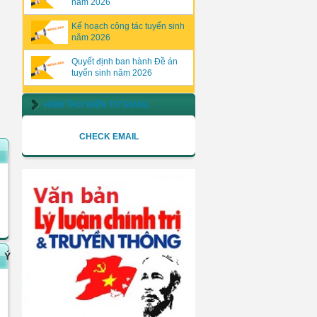
năm 2026
Kế hoạch công tác tuyển sinh
năm 2026
Quyết định ban hành Đề án
tuyển sinh năm 2026
HÒM THƯ ĐIỆN TỬ EMAIL
CHECK EMAIL
Ý