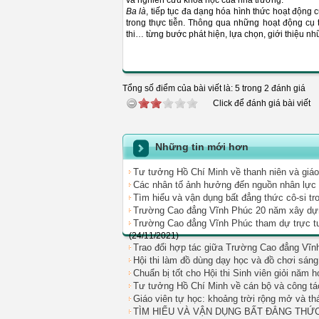
và nghiên cứu khoa học của nhà trường.
Ba là
, tiếp tục đa dạng hóa hình thức hoạt động c
trong thực tiễn. Thông qua những hoạt động cụ 
thi… từng bước phát hiện, lựa chọn, giới thiệu nh
Tổng số điểm của bài viết là: 5 trong 2 đánh giá
Click để đánh giá bài viết
Những tin mới hơn
Tư tưởng Hồ Chí Minh về thanh niên và giáo 
Các nhân tố ảnh hưởng đến nguồn nhân lực ch
Tìm hiểu và vận dụng bất đẳng thức cô-si tro
Trường Cao đẳng Vĩnh Phúc 20 năm xây dựng
Trường Cao đẳng Vĩnh Phúc tham dự trực tuy
(24/11/2021)
Trao đổi hợp tác giữa Trường Cao đẳng Vĩ
Hội thi làm đồ dùng dạy học và đồ chơi sán
Chuẩn bị tốt cho Hội thi Sinh viên giỏi năm 
Tư tưởng Hồ Chí Minh về cán bộ và công tá
Giáo viên tự học: khoảng trời rộng mở và th
TÌM HIỂU VÀ VẬN DỤNG BẤT ĐẲNG THỨC 