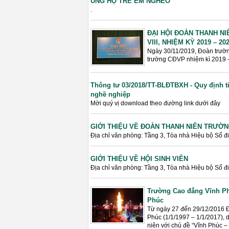
ỦNG HỘ TRẺ EM NGHÈO
.
ĐẠI HỘI ĐOÀN THANH N
VIII, NHIỆM KỲ 2019 – 202
Ngày 30/11/2019, Đoàn trườn
trường CĐVP nhiệm kì 2019 -
Thông tư 03/2018/TT-BLĐTBXH - Quy định t
nghề nghiệp
Mời quý vị download theo đường link dưới đây
GIỚI THIỆU VỀ ĐOÀN THANH NIÊN TRƯỜ
Địa chỉ văn phòng: Tầng 3, Tòa nhà Hiệu bộ Số 
GIỚI THIỆU VỀ HỘI SINH VIÊN
Địa chỉ văn phòng: Tầng 3, Tòa nhà Hiệu bộ Số 
Trường Cao đẳng Vĩnh Phú
Phúc
Từ ngày 27 đến 29/12/2016 Đ
Phúc (1/1/1997 – 1/1/2017), 
niên với chủ đề “Vĩnh Phúc –