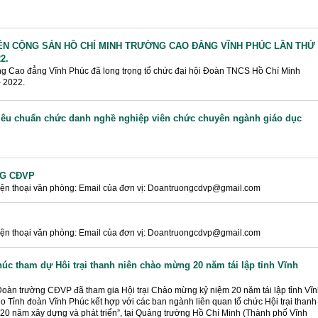
IÊN CỘNG SẢN HỒ CHÍ MINH TRƯỜNG CAO ĐẲNG VĨNH PHÚC LẦN THỨ
2.
g Cao đẳng Vĩnh Phúc đã long trọng tổ chức đại hội Đoàn TNCS Hồ Chí Minh
 2022.
iêu chuẩn chức danh nghề nghiệp viên chức chuyên ngành giáo dục
NG CĐVP
điện thoại văn phòng: Email của đơn vị: Doantruongcdvp@gmail.com
điện thoại văn phòng: Email của đơn vị: Doantruongcdvp@gmail.com
c tham dự Hôi trại thanh niên chào mừng 20 năm tái lập tỉnh Vĩnh
oàn trường CĐVP đã tham gia Hội trại Chào mừng kỷ niệm 20 năm tái lập tỉnh Vĩ
do Tỉnh đoàn Vĩnh Phúc kết hợp với các ban ngành liên quan tổ chức Hội trại thanh
 20 năm xây dựng và phát triển”, tại Quảng trường Hồ Chí Minh (Thành phố Vĩnh