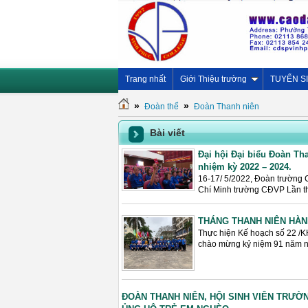
Trang nhất
Giới Thiệu trường
TUYỂN S
»
»
Đoàn thể
Đoàn Thanh niên
Bài viết
Đại hội Đại biểu Đoàn T
nhiệm kỳ 2022 – 2024.
16-17/ 5/2022, Đoàn trường 
Chí Minh trường CĐVP Lần th
THÁNG THANH NIÊN HÀN
Thực hiện Kế hoạch số 22 /K
chào mừng kỷ niệm 91 năm n
ĐOÀN THANH NIÊN, HỘI SINH VIÊN TRƯỜ