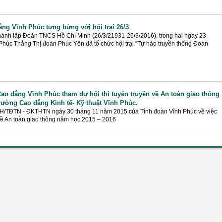
ng Vĩnh Phúc tưng bừng với hội trại 26/3
ành lập Đoàn TNCS Hồ Chí Minh (26/3/21931-26/3/2016), trong hai ngày 23-
Phúc Thắng Thị đoàn Phúc Yên đã tổ chức hội trại “Tự hào truyền thống Đoàn
ao đẳng Vĩnh Phúc tham dự hội thi tuyên truyền về An toàn giao thông
trường Cao đẳng Kinh tế- Kỹ thuật Vĩnh Phúc.
KH/TĐTN - ĐKTHTN ngày 30 tháng 11 năm 2015 của Tỉnh đoàn Vĩnh Phúc về việc
 về An toàn giao thông năm học 2015 – 2016