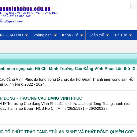
INH-ĐÀO TẠO
Phòng ban
Khoa - Tổ
Đoàn thể
Tin Tức
hanh niên cộng sản Hồ Chí Minh Trường Cao Đẳng Vĩnh Phúc Lần thứ IX,
Cao đẳng Vĩnh Phúc đã long trọng tổ chức đại hội Đoàn Thanh niên công sản Hồ
ứ IX, nhiệm kì 2022 - 2024.
H ĐỘNG - TRƯỜNG CAO ĐẲNG VĨNH PHÚC
H-ĐTN trường Cao đẳng Vĩnh Phúc đã tổ chức các hoạt động Tháng thanh niên,
gày thành lập Đoàn TNCS Hồ Chí Minh (26/3/1931 – 26/3/2022).
NG TỔ CHỨC TRAO TẶNG “TÚI AN SINH” VÀ PHÁT ĐỘNG QUYÊN GÓP