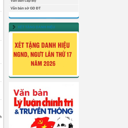
Văn bản cấp Bộ
Văn bản sở GD ĐT
XÉT TẶNG DANH HIỆU
nh