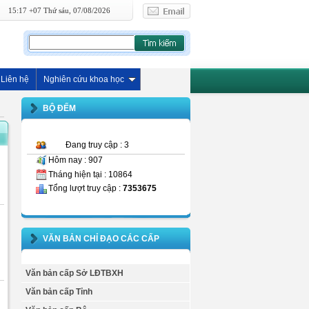
15:17 +07 Thứ sáu, 07/08/2026
Liên hệ
Nghiên cứu khoa học
BỘ ĐẾM
Đang truy cập : 3
Hôm nay : 907
Tháng hiện tại : 10864
Tổng lượt truy cập :
7353675
VĂN BẢN CHỈ ĐẠO CÁC CẤP
Văn bản cấp Sở LĐTBXH
Văn bản cấp Tỉnh