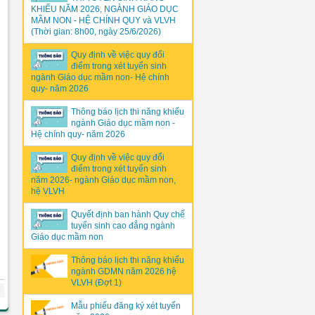
KHIẾU NĂM 2026, NGÀNH GIÁO DỤC
MẦM NON - HỆ CHÍNH QUY và VLVH
(Thời gian: 8h00, ngày 25/6/2026)
Quy định về việc quy đổi
điểm trong xét tuyển sinh
ngành Giáo dục mầm non- Hệ chính
quy- năm 2026
Thông báo lịch thi năng khiếu
ngành Giáo dục mầm non -
Hệ chính quy- năm 2026
Quy định về việc quy đổi
điểm trong xét tuyển sinh
năm 2026- ngành Giáo dục mầm non,
hệ VLVH
Quyết định ban hành Quy chế
tuyển sinh cao đẳng ngành
Giáo dục mầm non
Thông báo lịch thi năng khiếu
ngành GDMN năm 2026 hệ
VLVH (Đợt 1)
Mẫu phiếu đăng ký xét tuyển