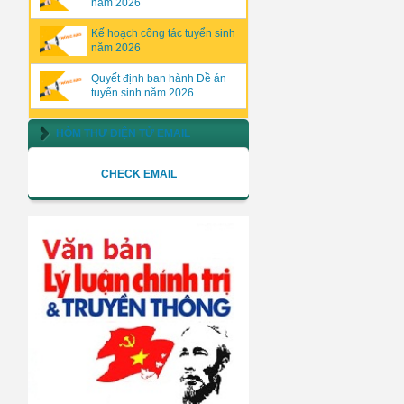
năm 2026
Kế hoạch công tác tuyển sinh
năm 2026
Quyết định ban hành Đề án
tuyển sinh năm 2026
HÒM THƯ ĐIỆN TỬ EMAIL
CHECK EMAIL