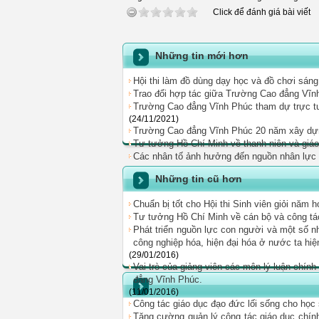
Click để đánh giá bài viết
Những tin mới hơn
Hội thi làm đồ dùng dạy học và đồ chơi sán
Trao đổi hợp tác giữa Trường Cao đẳng Vĩ
Trường Cao đẳng Vĩnh Phúc tham dự trực tuy
(24/11/2021)
Trường Cao đẳng Vĩnh Phúc 20 năm xây dựng
Tư tưởng Hồ Chí Minh về thanh niên và giáo 
Các nhân tố ảnh hưởng đến nguồn nhân lực ch
Những tin cũ hơn
Chuẩn bị tốt cho Hội thi Sinh viên giỏi năm 
Tư tưởng Hồ Chí Minh về cán bộ và công tá
Phát triển nguồn lực con người và một số n
công nghiệp hóa, hiện đại hóa ở nước ta hiệ
(29/01/2016)
Vai trò của giảng viên các môn lý luận chính
đẳng Vĩnh Phúc.
(11/01/2016)
Công tác giáo dục đạo đức lối sống cho học 
Tăng cường quản lý công tác giáo dục chính