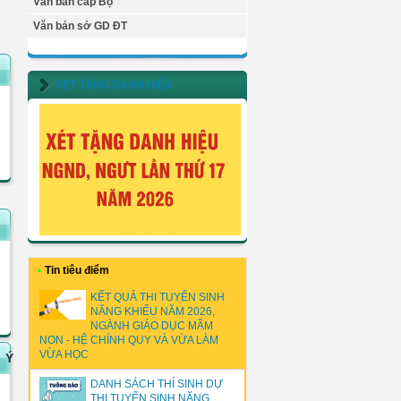
Văn bản cấp Bộ
Văn bản sở GD ĐT
XÉT TẶNG DANH HIỆU
•
Tin tiêu điểm
KẾT QUẢ THI TUYỂN SINH
NĂNG KHIẾU NĂM 2026,
NGÀNH GIÁO DỤC MẦM
NON - HỆ CHÍNH QUY VÀ VỪA LÀM
VỪA HỌC
Ý
DANH SÁCH THÍ SINH DỰ
THI TUYỂN SINH NĂNG