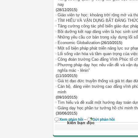
nay
(28/12/2015)
Giáo viên tự học: khoảng trời rộng mở và th
TÌM HIỂU VÀ VẬN DỤNG BẤT ĐẲNG THỨC 
Tăng cường công tác phổ biến giáo dục pháp
Bồi dưỡng kết nạp đảng viên là học sinh sin
Những yêu cầu cơ bản trong xây dựng lối sốn
Economic Globalization
(26/10/2015)
Một số biện pháp phát triển năng lực sư phạm
Lối sống văn hóa và tầm quan trọng của việ
Công đoàn trường Cao đẳng Vĩnh Phúc tổ c
Phương pháp dạy học nêu vấn đề và vận dụ
nghĩa mác - lênin”
(11/10/2015)
Giá trị đạo đức truyền thống và giá trị đạo 
Cán bộ, đảng viên trường cao đẳng vĩnh ph
minh
(09/10/2015)
Tìm hiểu và đề xuất một hướng dạy toán dự
Giảng dạy học phần tư tưởng hồ chí minh t
(30/06/2015)
Xem phản hồi
--
Gửi phản hồi
kiến bạn đọc