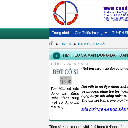
Trang nhất
Giới Thiệu trường
TUYỂN S
»
»
Tin Tức
Bài viết - Trao đổi
TÌM HIỂU VÀ VẬN DỤNG BẤT ĐẲN
Thứ hai - 29/02/2016 22:28
(Nghiên cứu trao đổi về phư
Bài viết là tài liệu tham k
Tìm hiểu và vận
về phương pháp tìm tòi, hướn
dụng bất đẳng
dụng được bất đẳng thức(BĐT)
thức cô-si trong
Tác giả xin trân trọng giới th
một số dạng bài
tập (p.ii)
MỜI QUÝ VỊ BẠN ĐỌC BẤM 
Tổng số điểm của bài viết là: 0 trong 0 đánh giá