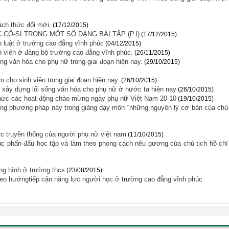
ách thức đổi mới.
(17/12/2015)
CÔ-SI TRONG MỘT SỐ DẠNG BÀI TẬP (P.I)
(17/12/2015)
 luật ở trường cao đẳng vĩnh phúc
(04/12/2015)
h viên ở đảng bộ trường cao đẳng vĩnh phúc.
(26/11/2015)
g văn hóa cho phụ nữ trong giai đoạn hiện nay.
(29/10/2015)
 cho sinh viên trong giai đoạn hiện nay.
(26/10/2015)
c xây dựng lối sống văn hóa cho phụ nữ ở nước ta hiện nay
(26/10/2015)
hức các hoạt động chào mừng ngày phụ nữ Việt Nam 20-10
(19/10/2015)
ng phương pháp này trong giảng dạy môn “những nguyên lý cơ bản của chủ
đức truyền thống của người phụ nữ việt nam
(11/10/2015)
úc phấn đấu học tập và làm theo phong cách nêu gương của chủ tịch hồ chí
ng hình ở trường thcs
(23/08/2015)
heo hướngtiếp cận năng lực người học ở trường cao đẳng vĩnh phúc