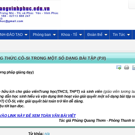
INH-ĐÀO TẠO
Phòng ban
Khoa - Tổ
Đoàn thể
Tin Tức
G THỨC CÔ-SI TRONG MỘT SỐ DẠNG BÀI TẬP (P.II)
ơng pháp giảng dạy)
hảo hữu ích cho giáo viênTrung học(THCS, THPT) và sinh viên
(giáo viên tương la
g dẫn học sinh hiểu và vận dụng linh hoạt vào giải quyết một số dạng bài tập 
 CÔ-SI, việc giải quyết bài toán trở lên dễ dàng.
iệu tới bạn đọc.
VÀO LINK NÀY ĐỂ XEM TOÀN VĂN BÀI VIẾT
Tác giả Phùng Quang Thơm - Phòng Thanh tr
Từ khóa:
n/a