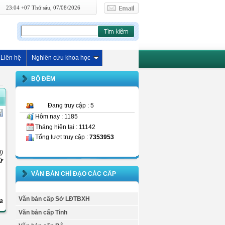
23:04 +07 Thứ sáu, 07/08/2026
Liên hệ
Nghiên cứu khoa học
BỘ ĐẾM
Đang truy cập : 5
Hôm nay : 1185
Tháng hiện tại : 11142
Tổng lượt truy cập :
7353953
i)
sử
VĂN BẢN CHỈ ĐẠO CÁC CẤP
Văn bản cấp Sở LĐTBXH
a
Văn bản cấp Tỉnh