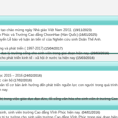
g tạo chào mừng ngày Nhà giáo Việt Nam 20/11.
(19/11/2023)
nh Phúc và Trường Cao đẳng ChoonHae (Hàn Quốc)
(16/01/2025)
ến Lễ bảo vệ luận án tiến sĩ của Nghiên cứu sinh Doãn Thế Anh.
 và phát triển ( 1997-2017)
(15/04/2017)
dục lý trưởng sống cho sinh viên trong giai đoạn hiện nay.
(29/03/2016)
o phát triển kinh tế - xã hội ở nước ta hiện nay
(15/03/2016)
học 2015 – 2016
(24/02/2016)
c cán bộ
(17/02/2016)
hân tố cơ bản ảnh hưởng đến phát triển nguồn lực con người trong quá trình
n nay.
 trị trong việc giáo dục đạo đức, lối sống văn hóa cho sinh viên ở trường Cao
sinh, sinh viên trường Cao đẳng Vĩnh Phúc hiện nay.
(04/01/2016)
 trị tư tưởng cho sinh viên trường Cao đẳng Vĩnh Phúc trong giai đoạn hiện