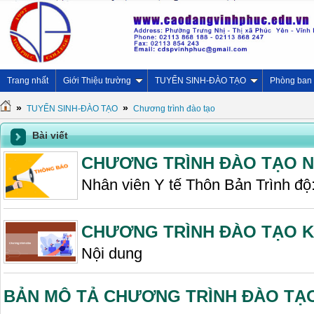
Trang nhất
Giới Thiệu trường
TUYỂN SINH-ĐÀO TẠO
Phòng ban
»
»
TUYỂN SINH-ĐÀO TẠO
Chương trình đào tạo
Bài viết
CHƯƠNG TRÌNH ĐÀO TẠO Nhâ
Nhân viên Y tế Thôn Bản Trình độ
CHƯƠNG TRÌNH ĐÀO TẠO K
Nội dung
BẢN MÔ TẢ CHƯƠNG TRÌNH ĐÀO TẠ