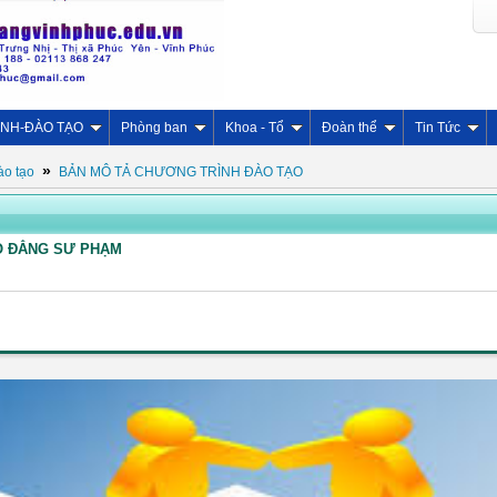
INH-ĐÀO TẠO
Phòng ban
Khoa - Tổ
Đoàn thể
Tin Tức
»
ào tạo
BẢN MÔ TẢ CHƯƠNG TRÌNH ĐÀO TẠO
O ĐẲNG SƯ PHẠM