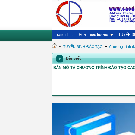
Trang nhất
Giới Thiệu trường
TUYỂN S
»
»
TUYỂN SINH-ĐÀO TẠO
Chương trình đ
Bài viết
BẢN MÔ TẢ CHƯƠNG TRÌNH ĐÀO TẠO CA
.