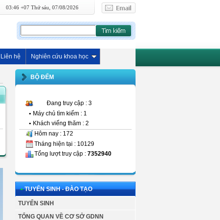
03:46 +07 Thứ sáu, 07/08/2026
Liên hệ
Nghiên cứu khoa học
BỘ ĐẾM
Đang truy cập : 3
•
Máy chủ tìm kiếm : 1
•
Khách viếng thăm : 2
Hôm nay : 172
Tháng hiện tại : 10129
Tổng lượt truy cập :
7352940
•
TUYỂN SINH - ĐÀO TẠO
TUYỂN SINH
TỔNG QUAN VỀ CƠ SỞ GDNN