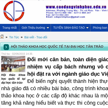
Trang nhất
Giới Thiệu trường
TUYỂN SINH-ĐÀO TẠO
Phòng ban
»
»
Tin Tức
Bài viết - Trao đổi
HỘI THẢO KHOA HỌC QUỐC TẾ TẠI ĐẠI HỌC TÂN TRÀO
Thứ ba - 02/06/2015 14:35
Đổi mới căn bản, toàn diện giá
nhiệm vụ cấp bách nhưng vô c
hội đặt ra với ngành giáo dục V
Hội thảo khoa
học quốc tế tại
Để biến nghị quyết thành hiện thự
đại học tân trào
nhà giáo đã có nhiều bài báo, công trình khoa
thảo khoa học ở các cấp độ khác nhau là mộ
tăng khả năng hiểu biết và thực thi công cuộc