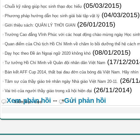
(05/03/2015)
Chuỗi kỹ năng giúp học sinh thạo đọc hiểu
(04/03/2015)
Phương pháp hướng dẫn học sinh giải bài tập vật lý
(26/01/2015)
Giới thiệu sách: QUẢN LÝ THỜI GIAN
Trường Cao đẳng Vĩnh Phúc với các hoạt động chào mừng ngày Học sinh 
Quan điểm của Chủ tịch Hồ Chí Minh về chăm lo bồi dưỡng thế hệ cách m
(08/01/2015)
Dạy học theo Đề án Ngoại ngữ 2020 không khó
(17/12/201
Tư tưởng Hồ Chí Minh về Quân đội nhân dân Việt Nam
Bán kết AFF Cup 2014, thất bại đau đớn của bóng đá Việt Nam. Hãy nhìn 
(26/11
Tâm sự của thầy giáo trẻ nhân ngày Nhà giáo Việt Nam 20-11.
(26/11/2014)
Vai trò của người thầy giáo trong xã hội hiện đại
Xem phản hồi
--
Gửi phản hồi
kiến bạn đọc