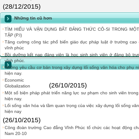
(28/12/2015)
Những tin cũ hơn
TÌM HIỂU VÀ VẬN DỤNG BẤT ĐẲNG THỨC CÔ-SI TRONG MỘT
TẬP (P.I)
Tăng cường công tác phổ biến giáo dục pháp luật ở trường cao
vĩnh phúc
Bồi dưỡng kết nạp đảng viên là học sinh sinh viên ở đảng bộ tr
vĩnh phúc.
Những yêu cầu cơ bản trong xây dựng lối sống văn hóa cho phụ nữ
hiện nay.
Economic
(26/10/2015)
Globalization
Một số biện pháp phát triển năng lực sư phạm cho sinh viên trong
hiện nay.
Lối sống văn hóa và tầm quan trọng của việc xây dựng lối sống vă
hiện nay
(26/10/2015)
Công đoàn trường Cao đẳng Vĩnh Phúc tổ chức các hoạt động ch
Nam 20-10