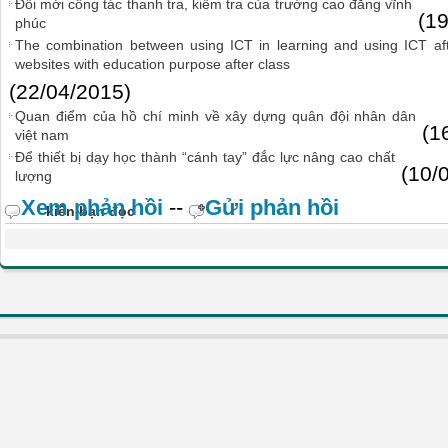
Đổi mới công tác thanh tra, kiểm tra của trường cao đẳng vĩnh
(1
phúc
The combination between using ICT in learning and using ICT afte
websites with education purpose after class
(22/04/2015)
Quan điểm của hồ chí minh về xây dựng quân đội nhân dân
(1
việt nam
Để thiết bị dạy học thành “cánh tay” đắc lực nâng cao chất
(10/
lượng
Xem phản hồi
--
Gửi phản hồi
kiến bạn đọc