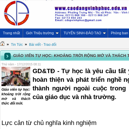
Trang nhất
Giới Thiệu trường
TUYỂN SINH-ĐÀO TẠO
Phòng ban
»
»
Tin Tức
Bài viết - Trao đổi
GIÁO VIÊN TỰ HỌC: KHOẢNG TRỜI RỘNG MỞ VÀ THÁCH T
Thứ năm - 17/12/2015 08:11
GD&TĐ - Tự học là yêu cầu tất 
hoàn thiện và phát triển nghề 
thành người ngoài cuộc trong 
Giáo viên tự học:
khoảng trời rộng
của giáo dục và nhà trường.
mở và thách
thức đổi mới.
Lực cản từ chủ nghĩa kinh nghiệm