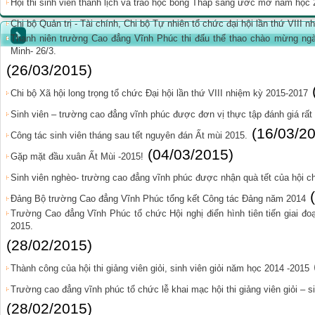
Hội thi sinh viên thanh lịch và trao học bổng Thắp sáng ước mơ năm học
Chi bộ Quản trị - Tài chính, Chi bộ Tự nhiên tổ chức đại hội lần thứ VIII 
Thanh niên trường Cao đẳng Vĩnh Phúc thi đấu thể thao chào mừng ngà
Minh- 26/3.
(26/03/2015)
Chi bộ Xã hội long trọng tổ chức Đại hội lần thứ VIII nhiệm kỳ 2015-2017
Sinh viên – trường cao đẳng vĩnh phúc được đơn vị thực tập đánh giá rất
(16/03/2
Công tác sinh viên tháng sau tết nguyên đán Ất mùi 2015.
(04/03/2015)
Gặp mặt đầu xuân Ất Mùi -2015!
Sinh viên nghèo- trường cao đẳng vĩnh phúc được nhận quà tết của hội ch
Đảng Bộ trường Cao đẳng Vĩnh Phúc tổng kết Công tác Đảng năm 2014
Trường Cao đẳng Vĩnh Phúc tổ chức Hội nghị điển hình tiên tiến giai đ
2015.
(28/02/2015)
Thành công của hội thi giảng viên giỏi, sinh viên giỏi năm học 2014 -2015
Trường cao đẳng vĩnh phúc tổ chức lễ khai mạc hội thi giảng viên giỏi – s
(28/02/2015)