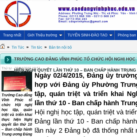
Trang nhất
Giới Thiệu trường
TUYỂN SINH-ĐÀO TẠO
Phòng ban
»
»
»
Tin Tức
Tin tức
Bản tin nội bộ
TRƯỜNG CAO ĐẲNG VĨNH PHÚC TỔ CHỨC HỘI NGHỊ HỌC T
Thứ tư - 08/04/2015 10:51
HIỆN NGHỊ QUYẾT LẦN THỨ 10 – BAN CHẤP HÀNH TRUNG
Ngày 02/4/2015, Đảng ủy trườn
hợp với Đảng ủy Phường Trưng
tập, quán triệt và triển khai 
Trường Cao đẳng
Vĩnh Phúc tổ
lần thứ 10 - Ban chấp hành Trun
chức Hội nghị
học tập, quán
Hội nghị học tập, quán triệt và tr
triệt và triển khai
thực hiện Nghị
Đảng lần thứ 10 - Ban chấp hàn
quyết lần thứ 10
lần này 2 Đảng bộ đã thống nhấ
– Ban chấp hành
Trung ương Đảng