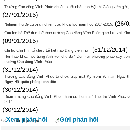
Trường Cao đẳng Vĩnh Phúc chuẩn bị tốt nhất cho Hội thi Giảng viên giỏi,
(27/01/2015)
(26/0
Nghiệm thu đề cương nghiên cứu khoa học năm học 2014-2015.
Câu lạc bộ Thể dục thể thao trường Cao đẳng Vĩnh Phúc giao lưu với Kh
(09/01/2015)
(31/12/2014)
Chi bộ Chính trị tổ chức Lễ kết nạp Đảng viên mới.
Hội thảo khoa học tiếng Anh với chủ đề “ Đổi mới phương pháp dạy tiến
trường Cao đẳng Vĩnh Phúc.
(31/12/2014)
Trường Cao đẳng Vĩnh Phúc tổ chức Gặp mặt Kỷ niệm 70 năm Ngày th
Ngày Hội quốc phòng toàn dân.
(30/12/2014)
Đoàn trường Cao đẳng Vĩnh Phúc tham dự hội trại “ Tuổi trẻ Vĩnh Phúc 
2014.
(30/12/2014)
Xem phản hồi
--
Gửi phản hồi
kiến bạn đọc