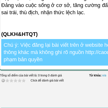
Đảng vào cuộc sống ở cơ sở, tăng cường đấ
sai trái, thù địch, nhận thức lệch lạc.
(QLKH&HTQT)
Chú ý: Việc đăng lại bài viết trên ở website
thông khác mà không ghi rõ nguồn http://cao
phạm bản quyền
Tổng số điểm của bài viết là: 0 trong 0 đánh giá
Từ khóa:
n/a
Click để đánh giá bài viết