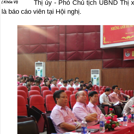
Thị ủy - Phó Chủ tịch UBND Thị 
( Khóa VI)
là báo cáo viên tại Hội nghị.