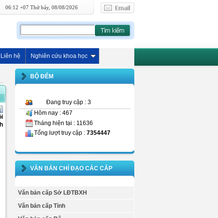
06:12 +07 Thứ bảy, 08/08/2026
Liên hệ
Nghiên cứu khoa học
BỘ ĐẾM
Đang truy cập : 3
Hôm nay : 467
ỏi
Tháng hiện tại : 11636
h
Tổng lượt truy cập :
7354447
VĂN BẢN CHỈ ĐẠO CÁC CẤP
Văn bản cấp Sở LĐTBXH
Văn bản cấp Tỉnh