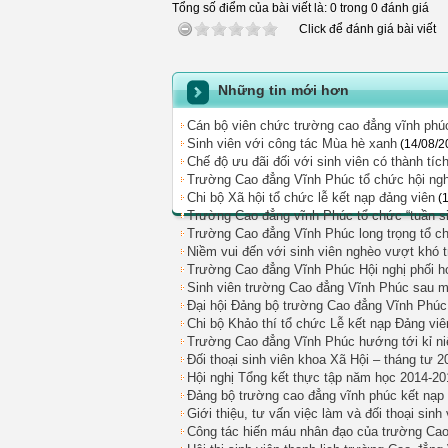
Tổng số điểm của bài viết là: 0 trong 0 đánh giá
Click để đánh giá bài viết
Những tin mới hơn
Cán bộ viên chức trường cao đẳng vĩnh phúc
Sinh viên với công tác Mùa hè xanh
(14/08/2
Chế độ ưu đãi đối với sinh viên có thành tíc
Trường Cao đẳng Vĩnh Phúc tổ chức hội ngh
Chi bộ Xã hội tổ chức lễ kết nạp đảng viên
(
Trường Cao đẳng vĩnh Phúc tổ chức “tuần si
Trường Cao đẳng Vĩnh Phúc long trọng tổ c
Niềm vui đến với sinh viên nghèo vượt khó
Trường Cao đẳng Vĩnh Phúc Hội nghị phối h
Sinh viên trường Cao đẳng Vĩnh Phúc sau m
Đại hội Đảng bộ trường Cao đẳng Vĩnh Phúc 
Chi bộ Khảo thí tổ chức Lễ kết nạp Đảng vi
Trường Cao đẳng Vĩnh Phúc hướng tới kỉ ni
Đối thoại sinh viên khoa Xã Hội – tháng tư 2
Hội nghị Tổng kết thực tập năm học 2014-20
Đảng bộ trường cao đẳng vĩnh phúc kết nạp
Giới thiệu, tư vấn việc làm và đối thoại sinh
Công tác hiến máu nhân đạo của trường Ca