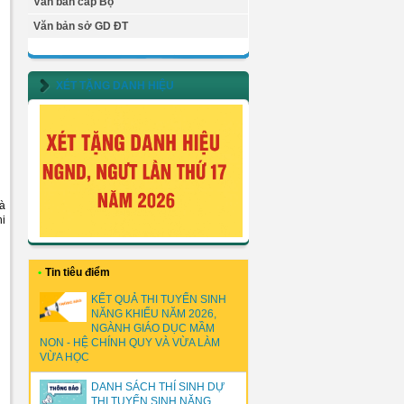
Văn bản cấp Bộ
Văn bản sở GD ĐT
XÉT TẶNG DANH HIỆU
hà
hi
•
Tin tiêu điểm
KẾT QUẢ THI TUYỂN SINH
NĂNG KHIẾU NĂM 2026,
NGÀNH GIÁO DỤC MẦM
NON - HỆ CHÍNH QUY VÀ VỪA LÀM
VỪA HỌC
DANH SÁCH THÍ SINH DỰ
THI TUYỂN SINH NĂNG