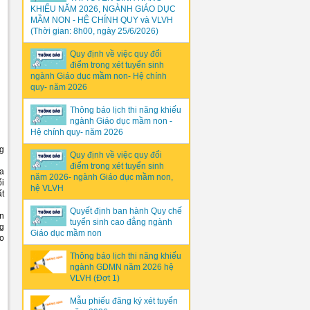
KHIẾU NĂM 2026, NGÀNH GIÁO DỤC
MẦM NON - HỆ CHÍNH QUY và VLVH
(Thời gian: 8h00, ngày 25/6/2026)
Quy định về việc quy đổi
điểm trong xét tuyển sinh
ngành Giáo dục mầm non- Hệ chính
quy- năm 2026
Thông báo lịch thi năng khiếu
ngành Giáo dục mầm non -
Hệ chính quy- năm 2026
ng
Quy định về việc quy đổi
điểm trong xét tuyển sinh
ủa
năm 2026- ngành Giáo dục mầm non,
ổi
hệ VLVH
ất
Quyết định ban hành Quy chế
ên
tuyển sinh cao đẳng ngành
ng
Giáo dục mầm non
áo
Thông báo lịch thi năng khiếu
ngành GDMN năm 2026 hệ
VLVH (Đợt 1)
Mẫu phiếu đăng ký xét tuyển