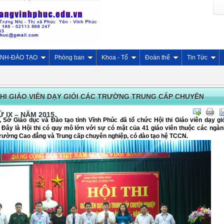
INH-ĐÀO TẠO
Phòng ban
Khoa - Tổ
Đoàn thể
Tin Tức
THI GIÁO VIÊN DẠY GIỎI CÁC TRƯỜNG TRUNG CẤP CHUYÊN
 IX – NĂM 2015.
 Sở Giáo dục và Đào tạo tỉnh Vĩnh Phúc đã tổ chức Hội thi Giáo viên dạy gi
 Đây là Hội thi có quy mô lớn với sự có mặt của 41 giáo viên thuộc các ngàn
trường Cao đẳng và Trung cấp chuyên nghiệp, có đào tạo hệ TCCN.