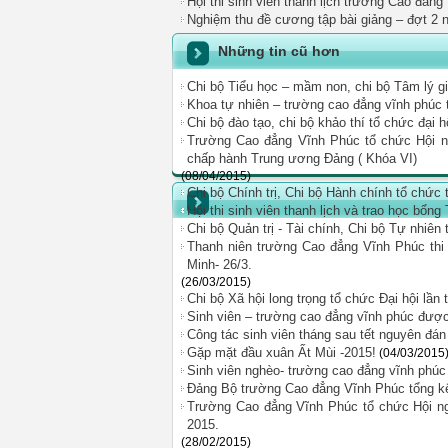
Hội thi sinh viên thanh lịch trường Cao đẳn
Nghiệm thu đề cương tập bài giảng – đợt 2
Những tin cũ hơn
Chi bộ Tiểu học – mầm non, chi bộ Tâm lý giá
Khoa tự nhiên – trường cao đẳng vĩnh phúc t
Chi bộ đào tạo, chi bộ khảo thí tổ chức đại h
Trường Cao đẳng Vĩnh Phúc tổ chức Hội nghị
chấp hành Trung ương Đảng ( Khóa VI)
(08/04/2015)
Chi bộ Chính trị, Chi bộ Hành chính tổ chức 
Hội thi sinh viên thanh lịch và trao học b
Chi bộ Quản trị - Tài chính, Chi bộ Tự nhiên
Thanh niên trường Cao đẳng Vĩnh Phúc thi
Minh- 26/3.
(26/03/2015)
Chi bộ Xã hội long trọng tổ chức Đại hội lần
Sinh viên – trường cao đẳng vĩnh phúc được 
Công tác sinh viên tháng sau tết nguyên đán
Gặp mặt đầu xuân Ất Mùi -2015!
(04/03/2015
Sinh viên nghèo- trường cao đẳng vĩnh phúc
Đảng Bộ trường Cao đẳng Vĩnh Phúc tổng k
Trường Cao đẳng Vĩnh Phúc tổ chức Hội ngh
2015.
(28/02/2015)