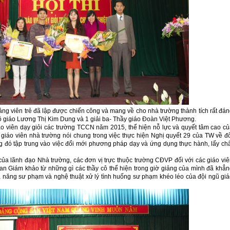
giảng viên trẻ đã lập được chiến công và mang về cho nhà trường thành tích rất đá
cô giáo Lương Thị Kim Dung và 1 giải ba- Thầy giáo Đoàn Việt Phương.
iáo viên dạy giỏi các trường TCCN năm 2015, thể hiện nỗ lực và quyết tâm cao c
ể giáo viên nhà trường nói chung trong việc thực hiện Nghị quyết 29 của TW về đ
g đó tập trung vào việc đổi mới phương pháp dạy và ứng dụng thực hành, lấy ch
của lãnh đạo Nhà trường, các đơn vị trực thuộc trường CĐVP đối với các giáo vi
an Giám khảo từ những gì các thầy cô thể hiện trong giờ giảng của mình đã khẳ
ả năng sư phạm và nghệ thuật xử lý tình huống sư phạm khéo léo của đội ngũ gi