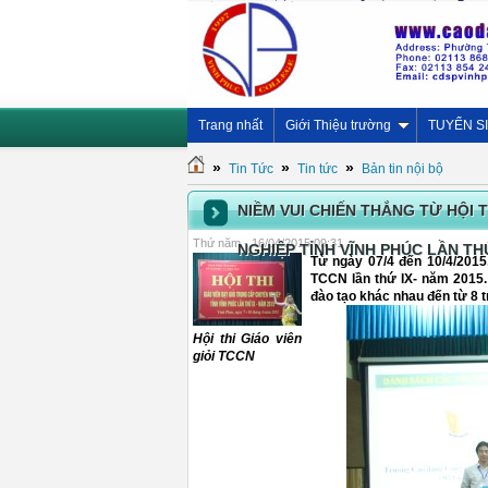
Trang nhất
Giới Thiệu trường
TUYỂN S
»
»
»
Tin Tức
Tin tức
Bản tin nội bộ
NIỀM VUI CHIẾN THẮNG TỪ HỘI 
Thứ năm - 16/04/2015 09:31
NGHIỆP TỈNH VĨNH PHÚC LẦN THỨ
Từ ngày 07/4 đến 10/4/2015,
TCCN lần thứ IX- năm 2015.
đào tạo khác nhau đến từ 8 
Hội thi Giáo viên
giỏi TCCN