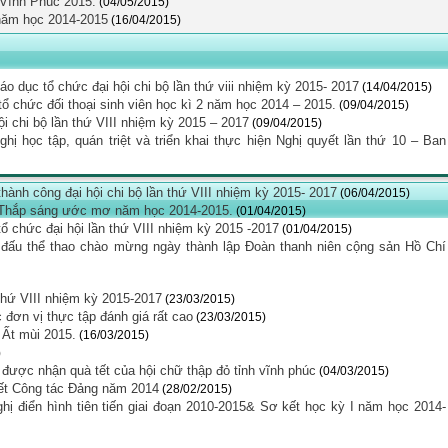
g Vĩnh Phúc 2015.
(04/05/2015)
 năm học 2014-2015
(16/04/2015)
o dục tổ chức đại hội chi bộ lần thứ viii nhiệm kỳ 2015- 2017
(14/04/2015)
ổ chức đối thoại sinh viên học kì 2 năm học 2014 – 2015.
(09/04/2015)
ội chi bộ lần thứ VIII nhiệm kỳ 2015 – 2017
(09/04/2015)
 học tập, quán triệt và triển khai thực hiện Nghị quyết lần thứ 10 – Ban
thành công đại hội chi bộ lần thứ VIII nhiệm kỳ 2015- 2017
(06/04/2015)
ổng Thắp sáng ước mơ năm học 2014-2015.
(01/04/2015)
 tổ chức đại hội lần thứ VIII nhiệm kỳ 2015 -2017
(01/04/2015)
 đấu thể thao chào mừng ngày thành lập Đoàn thanh niên cộng sản Hồ Chí
 thứ VIII nhiệm kỳ 2015-2017
(23/03/2015)
đơn vị thực tập đánh giá rất cao
(23/03/2015)
 Ất mùi 2015.
(16/03/2015)
)
 được nhận quà tết của hội chữ thập đỏ tỉnh vĩnh phúc
(04/03/2015)
ết Công tác Đảng năm 2014
(28/02/2015)
ị điển hình tiên tiến giai đoạn 2010-2015& Sơ kết học kỳ I năm học 2014-