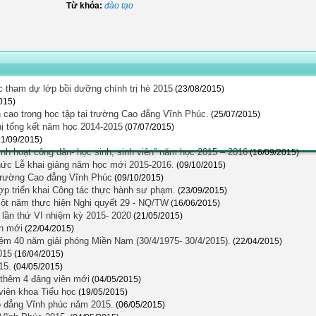
Từ khóa:
đào tạo
 tham dự lớp bồi dưỡng chính trị hè 2015
(23/08/2015)
015)
h cao trong học tập tại trường Cao đẳng Vĩnh Phúc.
(25/07/2015)
ị tổng kết năm học 2014-2015
(07/07/2015)
11/09/2015)
nh hoạt công dân- học sinh, sinh viên” năm học 2015 – 2016
(16/09/2015)
hức Lễ khai giảng năm học mới 2015-2016.
(09/10/2015)
 trường Cao đẳng Vĩnh Phúc
(09/10/2015)
ợp triển khai Công tác thực hành sư phạm.
(23/09/2015)
ột năm thực hiện Nghị quyết 29 - NQ/TW
(16/06/2015)
lần thứ VI nhiệm kỳ 2015- 2020
(21/05/2015)
ên mới
(22/04/2015)
ệm 40 năm giải phóng Miền Nam (30/4/1975- 30/4/2015).
(22/04/2015)
015
(16/04/2015)
15.
(04/05/2015)
 thêm 4 đảng viên mới
(04/05/2015)
 viên khoa Tiểu học
(19/05/2015)
o đẳng Vĩnh phúc năm 2015.
(06/05/2015)