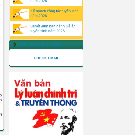
năm 2026
Kế hoạch công tác tuyển sinh
năm 2026
Quyết định ban hành Đề án
tuyển sinh năm 2026
HÒM THƯ ĐIỆN TỬ EMAIL
CHECK EMAIL
ập
ào
)