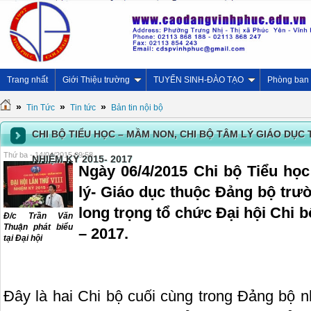
Trang nhất
Giới Thiệu trường
TUYỂN SINH-ĐÀO TẠO
Phòng ban
»
»
»
Tin Tức
Tin tức
Bản tin nội bộ
CHI BỘ TIỂU HỌC – MẦM NON, CHI BỘ TÂM LÝ GIÁO DỤC T
Thứ ba - 14/04/2015 09:58
NHIỆM KỲ 2015- 2017
Ngày 06/4/2015 Chi bộ Tiểu họ
lý- Giáo dục thuộc Đảng bộ tr
long trọng tổ chức Đại hội Chi b
Đ/c Trần Văn
Thuận phát biểu
– 2017.
tại Đại hội
Đây là hai Chi bộ cuối cùng trong Đảng bộ n