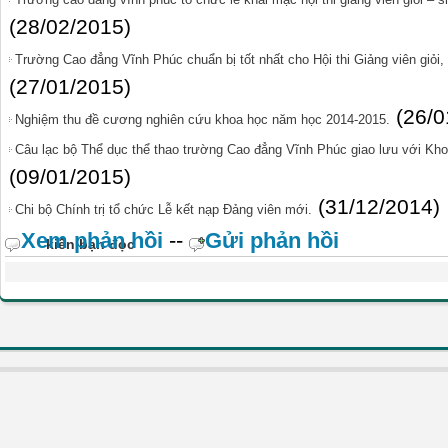
(28/02/2015)
Trường Cao đẳng Vĩnh Phúc chuẩn bị tốt nhất cho Hội thi Giảng viên giỏi,
(27/01/2015)
(26/0
Nghiệm thu đề cương nghiên cứu khoa học năm học 2014-2015.
Câu lạc bộ Thể dục thể thao trường Cao đẳng Vĩnh Phúc giao lưu với Kh
(09/01/2015)
(31/12/2014)
Chi bộ Chính trị tổ chức Lễ kết nạp Đảng viên mới.
Xem phản hồi
--
Gửi phản hồi
kiến bạn đọc