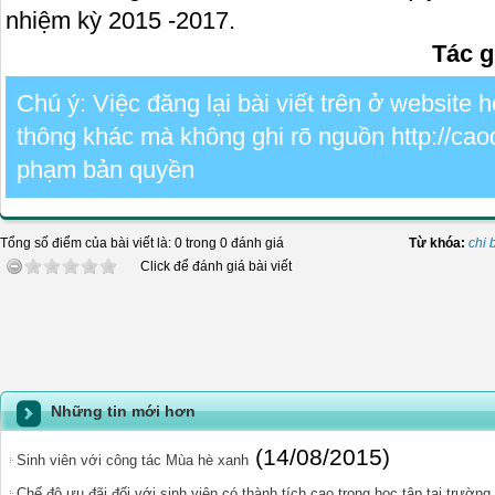
nhiệm kỳ 2015 -2017.
Tác g
Chú ý: Việc đăng lại bài viết trên ở website
thông khác mà không ghi rõ nguồn http://cao
phạm bản quyền
Tổng số điểm của bài viết là: 0 trong 0 đánh giá
Từ khóa:
chi 
Click để đánh giá bài viết
Những tin mới hơn
(14/08/2015)
Sinh viên với công tác Mùa hè xanh
Chế độ ưu đãi đối với sinh viên có thành tích cao trong học tập tại trườn