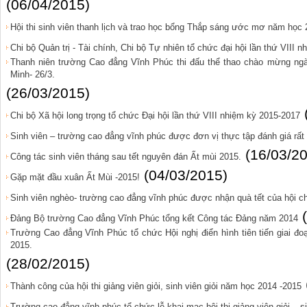
(06/04/2015)
Hội thi sinh viên thanh lịch và trao học bổng Thắp sáng ước mơ năm học
Chi bộ Quản trị - Tài chính, Chi bộ Tự nhiên tổ chức đại hội lần thứ VIII 
Thanh niên trường Cao đẳng Vĩnh Phúc thi đấu thể thao chào mừng ngà
Minh- 26/3.
(26/03/2015)
Chi bộ Xã hội long trọng tổ chức Đại hội lần thứ VIII nhiệm kỳ 2015-2017
Sinh viên – trường cao đẳng vĩnh phúc được đơn vị thực tập đánh giá rất
(16/03/2
Công tác sinh viên tháng sau tết nguyên đán Ất mùi 2015.
(04/03/2015)
Gặp mặt đầu xuân Ất Mùi -2015!
Sinh viên nghèo- trường cao đẳng vĩnh phúc được nhận quà tết của hội ch
Đảng Bộ trường Cao đẳng Vĩnh Phúc tổng kết Công tác Đảng năm 2014
Trường Cao đẳng Vĩnh Phúc tổ chức Hội nghị điển hình tiên tiến giai đ
2015.
(28/02/2015)
Thành công của hội thi giảng viên giỏi, sinh viên giỏi năm học 2014 -2015
Trường cao đẳng vĩnh phúc tổ chức lễ khai mạc hội thi giảng viên giỏi – s