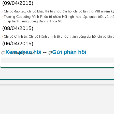
(09/04/2015)
Chi bộ đào tạo, chi bộ khảo thí tổ chức đại hội chi bộ lần thứ VIII nhiệm 
Trường Cao đẳng Vĩnh Phúc tổ chức Hội nghị học tập, quán triệt và tri
chấp hành Trung ương Đảng ( Khóa VI)
(08/04/2015)
Chi bộ Chính trị, Chi bộ Hành chính tổ chức thành công đại hội chi bộ lần
(06/04/2015)
Xem phản hồi
--
Gửi phản hồi
kiến bạn đọc