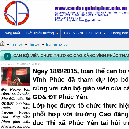
Trang nhất
Giới Thiệu trường
TUYỂN SINH-ĐÀO TẠO
Phòng ban
»
»
»
Tin Tức
Tin tức
Bản tin nội bộ
CÁN BỘ VIÊN CHỨC TRƯỜNG CAO ĐẲNG VĨNH PHÚC THAM
Chủ nhật - 23/08/2015 06:42
Ngày 18/8/2015, toàn thể cán b
Vĩnh Phúc đã tham dự lớp bồi
cùng với cán bộ giáo viên của 
Đ/c Hoàng Văn
Bình- Thị ủy viên,
GD& ĐT Phúc Yên.
Phó Giám đốc Sở
GD&ĐT tỉnh Vĩnh
Lớp học được tổ chức thực hiệ
Phúc- Hiệu
trưởng trường
phối hợp với trường Cao đẳng
Cao đẳng Vĩnh
dục Thị xã Phúc Yên tại hội 
Phúc phát biểu
khai mạc lớp học.