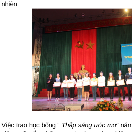
nhiên.
Việc trao học bổng “
Thắp sáng ước mơ
” nă