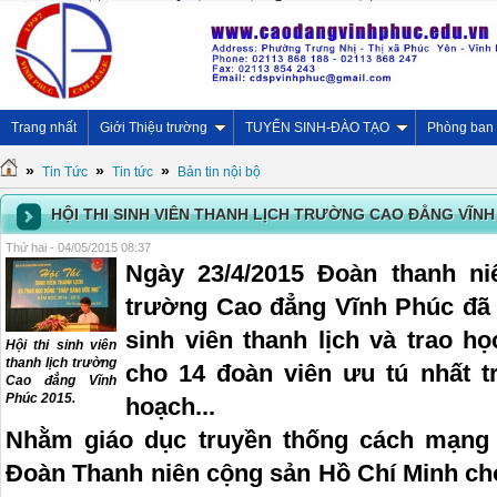
Trang nhất
Giới Thiệu trường
TUYỂN SINH-ĐÀO TẠO
Phòng ban
»
»
»
Tin Tức
Tin tức
Bản tin nội bộ
HỘI THI SINH VIÊN THANH LỊCH TRƯỜNG CAO ĐẲNG VĨNH
Thứ hai - 04/05/2015 08:37
Ngày 23/4/2015 Đoàn thanh n
trường Cao đẳng Vĩnh Phúc đã 
sinh viên thanh lịch và trao 
Hội thi sinh viên
thanh lịch trường
cho 14 đoàn viên ưu tú nhất 
Cao đẳng Vĩnh
Phúc 2015.
hoạch...
Nhằm giáo dục truyền thống cách mạng 
Đoàn Thanh niên cộng sản Hồ Chí Minh cho