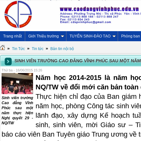
Trang nhất
Giới Thiệu trường
TUYỂN SINH-ĐÀO TẠO
Phòng ban
»
»
»
Tin Tức
Tin tức
Bản tin nội bộ
SINH VIÊN TRƯỜNG CAO ĐẲNG VĨNH PHÚC SAU MỘT NĂM 
Thứ ba - 16/06/2015 15:26
Năm học 2014-2015 là năm học
NQ/TW về đổi mới căn bản toàn d
Thực hiện chỉ đạo của Ban giám h
Sinh viên trường
Cao đẳng Vĩnh
năm học, phòng Công tác sinh vi
Phúc sau một
năm thực hiện
lãnh đạo, xây dựng Kế hoạch tu
Nghị quyết 29 -
NQ/TW
sinh, sinh viên, mời Giáo sư – T
báo cáo viên Ban Tuyên giáo Trung ương về t