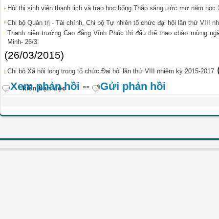
Hội thi sinh viên thanh lịch và trao học bổng Thắp sáng ước mơ năm học
Chi bộ Quản trị - Tài chính, Chi bộ Tự nhiên tổ chức đại hội lần thứ VIII 
Thanh niên trường Cao đẳng Vĩnh Phúc thi đấu thể thao chào mừng ngà
Minh- 26/3.
(26/03/2015)
Chi bộ Xã hội long trọng tổ chức Đại hội lần thứ VIII nhiệm kỳ 2015-2017
Xem phản hồi
--
Gửi phản hồi
kiến bạn đọc