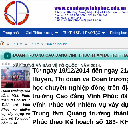
Trang nhất
Giới Thiệu trường
TUYỂN SINH-ĐÀO TẠO
Phòng ban
»
»
»
Tin Tức
Tin tức
Bản tin nội bộ
ĐOÀN TRƯỜNG CAO ĐẲNG VĨNH PHÚC THAM DỰ HỘI TRẠI 
Thứ ba - 30/12/2014 09:22
XÂY DỰNG VÀ BẢO VỆ TỔ QUỐC” NĂM 2014.
Từ ngày 19/12/2014 đến ngày 21
Huyện, Thị đoàn và Đoàn trường
học chuyên nghiệp đóng trên đị
Đoàn trường Cao
trường Cao đẳng Vĩnh Phúc đã 
đẳng Vĩnh Phúc
tham dự hội trại “
Vĩnh Phúc với nhiệm vụ xây dự
Tuổi trẻ Vĩnh
Phúc với nhiệm
Trung tâm Quảng trường thành
vụ xây dựng và
bảo vệ Tổ quốc”
Phúc theo Kế hoạch số 183- K
năm 2014.