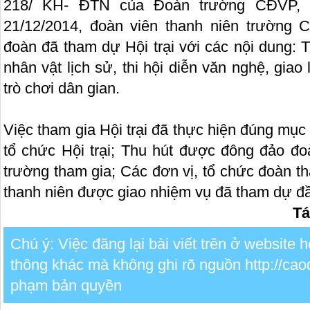
218/ KH- ĐTN của Đoàn trường CĐVP, t
21/12/2014, đoàn viên thanh niên trường
đoàn đã tham dự Hội trại với các nội dung: Th
nhân vật lịch sử, thi hội diễn văn nghệ, giao 
trò chơi dân gian.
Việc tham gia Hội trại đã thực hiện đúng mục 
tổ chức Hội trại; Thu hút được đông đảo đo
trường tham gia; Các đơn vị, tổ chức đoàn th
thanh niên được giao nhiệm vụ đã tham dự đầy
Tá
Chú ý: Việc đăng lại bài viết trên ở website
thông khác mà không ghi rõ nguồn http://cao
phạm bản quyền