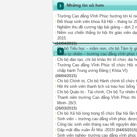
Những tin cũ hơn
Trường Cao đẳng Vĩnh Phúc hướng tới kỉ ni
Đối thoại sinh viên khoa Xã Hội – tháng tư 2
Nghiệm thu đề cương tập bài giảng – đợt 2
Niềm vui chiến thắng từ hội thi giáo viên d
2015.
(16/04/2015)
Chi bộ Tiểu học – mầm non, chi bộ Tâm lý giá
Khoa tự nhiên – trường cao đẳng vĩnh phúc t
Chi bộ đào tạo, chi bộ khảo thí tổ chức đại h
Trường Cao đẳng Vĩnh Phúc tổ chức Hội nghị
chấp hành Trung ương Đảng ( Khóa VI)
(08/04/2015)
Chi bộ Chính trị, Chi bộ Hành chính tổ chức 
Hội thi sinh viên thanh lịch và trao học b
Chi bộ Quản trị - Tài chính, Chi bộ Tự nhiên
Thanh niên trường Cao đẳng Vĩnh Phúc thi
Minh- 26/3.
(26/03/2015)
Chi bộ Xã hội long trọng tổ chức Đại hội lần
Sinh viên – trường cao đẳng vĩnh phúc được 
Công tác sinh viên tháng sau tết nguyên đán
Gặp mặt đầu xuân Ất Mùi -2015!
(04/03/2015
Sinh viên nghèo- trường cao đẳng vĩnh phúc