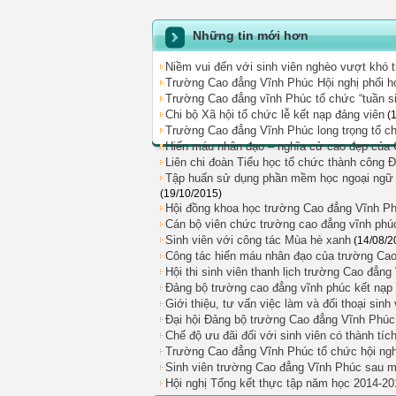
Những tin mới hơn
Niềm vui đến với sinh viên nghèo vượt khó
Trường Cao đẳng Vĩnh Phúc Hội nghị phối h
Trường Cao đẳng vĩnh Phúc tổ chức “tuần si
Chi bộ Xã hội tổ chức lễ kết nạp đảng viên
(
Trường Cao đẳng Vĩnh Phúc long trọng tổ c
Hiến máu nhân đạo – nghĩa cử cao đẹp của 
Liên chi đoàn Tiểu học tổ chức thành công 
Tập huấn sử dụng phần mềm học ngoại ngữ ch
(19/10/2015)
Hội đồng khoa học trường Cao đẳng Vĩnh Ph
Cán bộ viên chức trường cao đẳng vĩnh phúc
Sinh viên với công tác Mùa hè xanh
(14/08/2
Công tác hiến máu nhân đạo của trường Ca
Hội thi sinh viên thanh lịch trường Cao đẳn
Đảng bộ trường cao đẳng vĩnh phúc kết nạp
Giới thiệu, tư vấn việc làm và đối thoại sinh
Đại hội Đảng bộ trường Cao đẳng Vĩnh Phúc 
Chế độ ưu đãi đối với sinh viên có thành tíc
Trường Cao đẳng Vĩnh Phúc tổ chức hội ngh
Sinh viên trường Cao đẳng Vĩnh Phúc sau m
Hội nghị Tổng kết thực tập năm học 2014-20