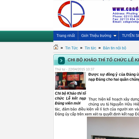
Trang nhất
Giới Thiệu trường
TUYỂN S
»
»
»
Tin Tức
Tin tức
Bản tin nội bộ
CHI BỘ KHẢO THÍ TỔ CHỨC LỄ K
Thứ tư - 22/04/2015 10:37
Được sự đồng ý của Đảng ủy
nạp Đảng cho hai quần chúng
Chi bộ Khảo thí tổ
chức Lễ kết nạp
Thực hiện kế hoạch xây dựng 
Đảng viên mới
chúng ưu tú Nguyễn Hữu Hiệp,
tác, đảm bảo điều kiện về lí lịch của người xin 
Đảng ủy cấp trên xem xét ra quyết định kết nạp Đ