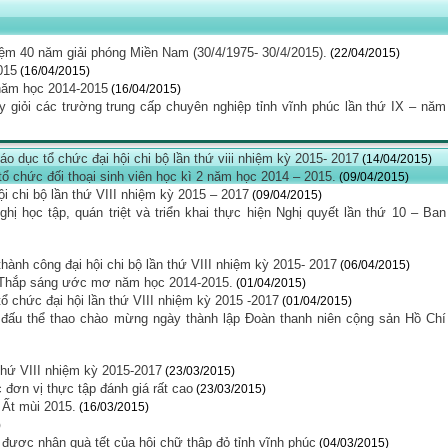
ệm 40 năm giải phóng Miền Nam (30/4/1975- 30/4/2015).
(22/04/2015)
015
(16/04/2015)
 năm học 2014-2015
(16/04/2015)
ạy giỏi các trường trung cấp chuyên nghiệp tỉnh vĩnh phúc lần thứ IX – năm
o dục tổ chức đại hội chi bộ lần thứ viii nhiệm kỳ 2015- 2017
(14/04/2015)
ổ chức đối thoại sinh viên học kì 2 năm học 2014 – 2015.
(09/04/2015)
ội chi bộ lần thứ VIII nhiệm kỳ 2015 – 2017
(09/04/2015)
 học tập, quán triệt và triển khai thực hiện Nghị quyết lần thứ 10 – Ban
thành công đại hội chi bộ lần thứ VIII nhiệm kỳ 2015- 2017
(06/04/2015)
ổng Thắp sáng ước mơ năm học 2014-2015.
(01/04/2015)
 tổ chức đại hội lần thứ VIII nhiệm kỳ 2015 -2017
(01/04/2015)
 đấu thể thao chào mừng ngày thành lập Đoàn thanh niên cộng sản Hồ Chí
 thứ VIII nhiệm kỳ 2015-2017
(23/03/2015)
đơn vị thực tập đánh giá rất cao
(23/03/2015)
 Ất mùi 2015.
(16/03/2015)
)
 được nhận quà tết của hội chữ thập đỏ tỉnh vĩnh phúc
(04/03/2015)