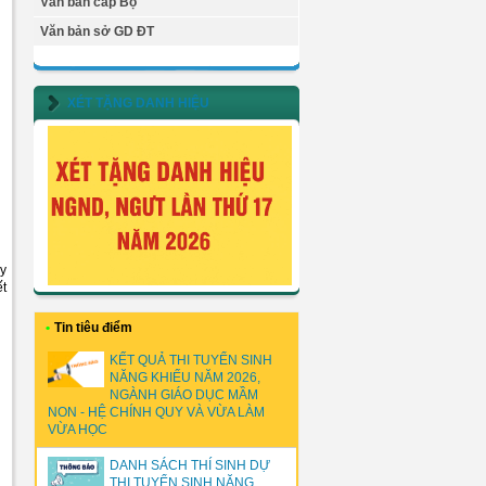
Văn bản cấp Bộ
Văn bản sở GD ĐT
XÉT TẶNG DANH HIỆU
y
ết
•
Tin tiêu điểm
KẾT QUẢ THI TUYỂN SINH
NĂNG KHIẾU NĂM 2026,
NGÀNH GIÁO DỤC MẦM
NON - HỆ CHÍNH QUY VÀ VỪA LÀM
VỪA HỌC
DANH SÁCH THÍ SINH DỰ
THI TUYỂN SINH NĂNG