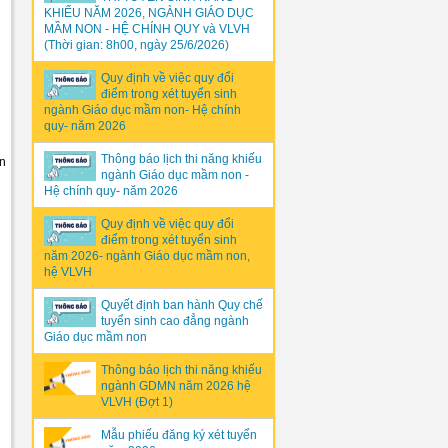
KHIẾU NĂM 2026, NGÀNH GIÁO DỤC
MẦM NON - HỆ CHÍNH QUY và VLVH
(Thời gian: 8h00, ngày 25/6/2026)
Quy định về việc quy đổi
điểm trong xét tuyển sinh
ngành Giáo dục mầm non- Hệ chính
quy- năm 2026
Thông báo lịch thi năng khiếu
ần
ngành Giáo dục mầm non -
Hệ chính quy- năm 2026
Quy định về việc quy đổi
điểm trong xét tuyển sinh
năm 2026- ngành Giáo dục mầm non,
hệ VLVH
Quyết định ban hành Quy chế
tuyển sinh cao đẳng ngành
Giáo dục mầm non
Thông báo lịch thi năng khiếu
ngành GDMN năm 2026 hệ
VLVH (Đợt 1)
Mẫu phiếu đăng ký xét tuyển