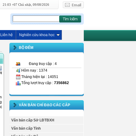
21:03 +07 Chủ nhật, 09/08/2026
Liên hệ
Nghiên cứu khoa học
BỘ ĐẾM
Đang truy cập : 4
Hôm nay : 1374
t
Tháng hiện tại : 14051
Tổng lượt truy cập :
7356862
ần
ng
VĂN BẢN CHỈ ĐẠO CÁC CẤP
hị
Văn bản cấp Sở LĐTBXH
Văn bản cấp Tỉnh