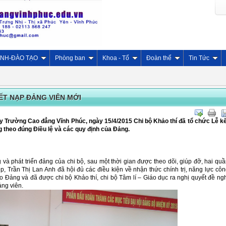
INH-ĐÀO TẠO
Phòng ban
Khoa - Tổ
Đoàn thể
Tin Tức
ẾT NẠP ĐẢNG VIÊN MỚI
 Trường Cao đẳng Vĩnh Phúc, ngày 15/4/2015 Chi bộ Khảo thí đã tổ chức Lễ kế
 theo đúng Điều lệ và các quy định của Đảng.
và phát triển đảng của chi bộ, sau một thời gian được theo dõi, giúp đỡ, hai qu
 Trần Thị Lan Anh đã hội đủ các điều kiện về nhận thức chính trị, năng lực cô
vào Đảng và đã được chi bộ Khảo thí, chi bộ Tâm lí – Giáo dục ra nghị quyết đề ng
ảng viên.