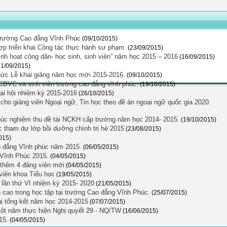
 trường Cao đẳng Vĩnh Phúc
(09/10/2015)
ợp triển khai Công tác thực hành sư phạm.
(23/09/2015)
nh hoạt công dân- học sinh, sinh viên” năm học 2015 – 2016
(16/09/2015)
11/09/2015)
hức Lễ khai giảng năm học mới 2015-2016.
(09/10/2015)
CBVC và sinh viên trường cao đẳng vĩnh phúc.
(19/10/2015)
Đại hội nhiệm kỳ 2015-2016
(26/10/2015)
o giảng viên Ngoại ngữ, Tin học theo đề án ngoại ngữ quốc gia 2020.
úc nghiệm thu đề tài NCKH cấp trường năm học 2014- 2015.
(19/10/2015)
 tham dự lớp bồi dưỡng chính trị hè 2015
(23/08/2015)
015)
o đẳng Vĩnh phúc năm 2015.
(06/05/2015)
g Vĩnh Phúc 2015.
(04/05/2015)
 thêm 4 đảng viên mới
(04/05/2015)
 viên khoa Tiểu học
(19/05/2015)
lần thứ VI nhiệm kỳ 2015- 2020
(21/05/2015)
h cao trong học tập tại trường Cao đẳng Vĩnh Phúc.
(25/07/2015)
ị tổng kết năm học 2014-2015
(07/07/2015)
ột năm thực hiện Nghị quyết 29 - NQ/TW
(16/06/2015)
15.
(04/05/2015)