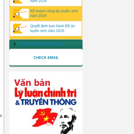
năm 2026
Kế hoạch công tác tuyển sinh
năm 2026
Quyết định ban hành Đề án
tuyển sinh năm 2026
HÒM THƯ ĐIỆN TỬ EMAIL
CHECK EMAIL
ên