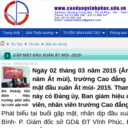
Trang nhất
Giới Thiệu trường
TUYỂN SINH-ĐÀO TẠO
Phòng ban
»
»
»
Tin Tức
Tin tức
Bản tin nội bộ
GẶP MẶT ĐẦU XUÂN ẤT MÙI -2015!
Thứ tư - 04/03/2015 08:34
Ngày 02 tháng 03 năm 2015 (Âm
năm Ất mùi), trường Cao đẳng
mặt đầu xuân Ất mùi- 2015. Tha
Đ/c Hoàng Văn
này có Đảng ủy, Ban giám hiệu 
Bình - Hiệu
trưởng phát biểu
viên, nhân viên trường Cao đẳn
tại cuộc gặp mặt
Phát biểu tại buổi gặp mặt, nhân dịp đầu 
Bình- P. Giám đốc sở GD& ĐT Vĩnh Phúc, B