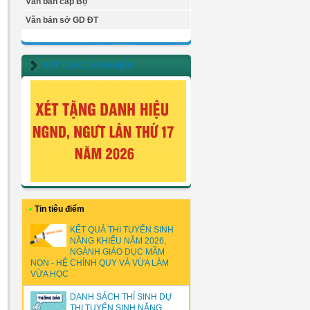
Văn bản cấp Bộ
Văn bản sở GD ĐT
XÉT TẶNG DANH HIỆU
•
Tin tiêu điểm
KẾT QUẢ THI TUYỂN SINH
NĂNG KHIẾU NĂM 2026,
NGÀNH GIÁO DỤC MẦM
NON - HỆ CHÍNH QUY VÀ VỪA LÀM
VỪA HỌC
DANH SÁCH THÍ SINH DỰ
THI TUYỂN SINH NĂNG