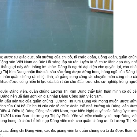
; được sự giáo dục, bồi dưỡng của chi bộ, tổ chức đoàn, Công đoàn, quần chú
ng sản Việt Nam do Bác Hồ sáng lập và rèn luyện là tổ chức lãnh đạo duy nh
thắng lợi này đến thắng lợi khác. Đảng là người đại diện cho quyền lợi, cho nh
g Thị Kim Dung nhận thức rất sâu sắc rằng được đứng trong hàng ngũ của Đảng 
n thân quần chúng rất nhiệt tình, cố gắng trong công tác chuyên môn cũng như c
át khao được cống hiến trí lực của bản thân cho đất nước, cho sự nghiệp trồng ngư
a người Đảng viên, quần chúng Lương Thị Kim Dung thấy bản thân mình có đủ ti
a Đảng nên đã làm đơn xin gia nhập Đảng Cộng sản Việt Nam.
 phấn đấu liên tục của quần chúng Lương Thị Kim Dung với mong muốn được đứn
ình của Chi bộ Chính trị của các tổ chức đoàn thể nhà trường và Đảng viên đư
Điều 4, Điều lệ Đảng Cộng sản Việt Nam, thực hiện Nghị quyết của Đảng ủy trườ
11/2014 của Ban thường vụ Thị ủy Phúc Yên về việc chuẩn y kết nạp Đảng viê
 long trọng tổ chức Lễ kết nạp Đảng viên mới cho quần chúng ưu tú Lương Thị K
 các đồng chí Đảng viên, các đ/c giảng viên là quần chúng ưu tú đã được tham 
ị.