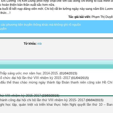
t, Đ/c Lương Thị Kim Dung phối hợp chặt chẽ với các đồng chí trong tổ của mình 
c hoàn thiện bản thân xuất sắc hơn nữa.
của buổi lễ kết nạp đảng viên mới. Chi bộ rất tin tưởng ngày này sang năm Đ/c Lươ
 thức…!
Tác giả bài viết:
Phạm Thị Duyê
ặc các phương tiện truyền thông khác mà không ghi rõ nguồn
quyền
Từ khóa:
n/a
ổng Thắp sáng ước mơ năm học 2014-2015.
(01/04/2015)
 tổ chức đại hội lần thứ VIII nhiệm kỳ 2015 -2017
(01/04/2015)
 đấu thể thao chào mừng ngày thành lập Đoàn thanh niên cộng sản Hồ Chí
 thứ VIII nhiệm kỳ 2015-2017
(23/03/2015)
thành công đại hội chi bộ lần thứ VIII nhiệm kỳ 2015- 2017
(06/04/2015)
 học tập, quán triệt và triển khai thực hiện Nghị quyết lần thứ 10 – Ban