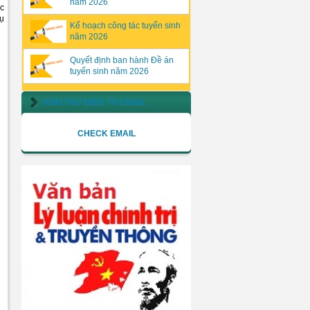
năm 2026
úc
vụ
Kế hoạch công tác tuyển sinh
năm 2026
Quyết định ban hành Đề án
tuyển sinh năm 2026
HÒM THƯ ĐIỆN TỬ EMAIL
CHECK EMAIL