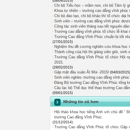
(08/04/2015)
Chi bộ Tiểu học – mầm non, chi bộ Tâm lý giá
Khoa tự nhiên – trường cao đẳng vĩnh phúc t
Chi bộ đào tạo, chi bộ khảo thí tổ chức đại h
Sinh viên – trường cao đẳng vĩnh phúc được 
Công tác sinh viên tháng sau tết nguyên đán
Trường cao đẳng vĩnh phúc tổ chức lễ khai mạ
Trường Cao đẳng Vĩnh Phúc chuẩn bị tốt nhất
(27/01/2015)
Nghiệm thu đề cương nghiên cứu khoa học 
Thành công của hội thi giảng viên giỏi, sinh
Trường Cao đẳng Vĩnh Phúc tổ chức Hội ngh
2015.
(28/02/2015)
Gặp mặt đầu xuân Ất Mùi -2015!
(04/03/2015
Sinh viên nghèo- trường cao đẳng vĩnh phúc
Đảng Bộ trường Cao đẳng Vĩnh Phúc tổng k
Câu lạc bộ Thể dục thể thao trường Cao đẳ
(09/01/2015)
Những tin cũ hơn
Hội thảo khoa học tiếng Anh với chủ đề “ Đ
trường Cao đẳng Vĩnh Phúc.
(31/12/2014)
Trường Cao đẳng Vĩnh Phúc tổ chức Gặp m