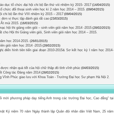
o dục tổ chức đại hội chi bộ lần thứ viii nhiệm kỳ 2015- 2017
(14/04/2015)
ổ chức đối thoại sinh viên học kì 2 năm học 2014 – 2015.
(09/04/2015)
ội chi bộ lần thứ VIII nhiệm kỳ 2015 – 2017
(09/04/2015)
đơn vị thực tập đánh giá rất cao
(23/03/2015)
 Ất mùi 2015.
(16/03/2015)
c hội thi giảng viên giỏi – sinh viên giỏi năm học 2014 -2015
(28/02/2015)
 cho Hội thi Giảng viên giỏi, Sinh viên giỏi năm học 2014 – 2015.
năm học 2014-2015.
(26/01/2015)
 viên giỏi năm học 2014 -2015
(28/02/2015)
ị điển hình tiên tiến giai đoạn 2010-2015& Sơ kết học kỳ I năm học 2014-
)
 được nhận quà tết của hội chữ thập đỏ tỉnh vĩnh phúc
(04/03/2015)
ết Công tác Đảng năm 2014
(28/02/2015)
ng Vĩnh Phúc giao lưu với Khoa Toán - Trường Đại học Sư phạm Hà Nội 2.
ổi mới phương pháp dạy tiếng Anh trong các trường Đại học, Cao đẳng” tại
ặt Kỷ niệm 70 năm Ngày thành lập Quân đội nhân dân Việt Nam, 25 năm