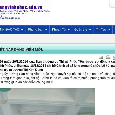
INH-ĐÀO TẠO
Phòng ban
Khoa - Tổ
Đoàn thể
Tin Tức
KẾT NẠP ĐẢNG VIÊN MỚI.
966 ngày 26/11/2014 của Ban thường vụ Thị uỷ Phúc Yên, được sự đồng ý củ
 Phúc, chiều ngày 18/12/2014 chi bộ Chính trị đã long trọng tổ chức Lễ kết n
ng ưu tú Lương Thị Kim Dung .
g ủy trường Cao đẳng Vĩnh Phúc, Nghị quyết đại hội chi bộ Chính trị về công t
Trong thời gian qua, chi bộ Chính trị đã chỉ đạo tổ chức nhiều phong trào thi đ
ồi dưỡng giúp đỡ các quần chúng ưu tú.