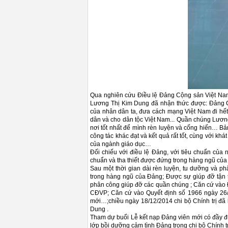
Qua nghiên cứu Điều lệ Đảng Cộng sản Việt Nam
Lương Thị Kim Dung đã nhận thức được: Đảng Cộ
của nhân dân ta, đưa cách mạng Việt Nam đi hết 
dân và cho dân tộc Việt Nam... Quần chúng Lươn
nơi tốt nhất để mình rèn luyện và cống hiến… Bả
công tác khác đạt và kết quả rất tốt, cùng với kh
của ngành giáo dục…
Đối chiếu với điều lệ Đảng, với tiêu chuẩn củ
chuẩn và tha thiết được đứng trong hàng ngũ củ
Sau một thời gian dài rèn luyện, tu dưỡng và
trong hàng ngũ của Đảng; Được sự giúp đỡ tận t
phân công giúp đỡ các quần chúng ; Căn cứ vào 
CĐVP; Căn cứ vào Quyết định số 1966 ngày 26/
mới…;chiều ngày 18/12/2014 chi bộ Chính trị đã
Dung .
Tham dự buổi Lễ kết nạp Đảng viên mới có đầy đủ
lớp bồi dưỡng cảm tình Đảng trong chi bộ Chính tr