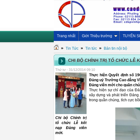
Trang nhất
Giới Thiệu trường
TUYỂN S
»
»
»
Tin Tức
Tin tức
Bản tin nội bộ
CHI BỘ CHÍNH TRỊ TỔ CHỨC LỄ 
Thứ tư - 31/12/2014 09:10
Thực hiện Quyết định số 1
Đảng uỷ Trường Cao đẳng Vĩnh
Đảng viên mới cho quần chú
Thực hiện sự chỉ đạo của Đản
xây dựng và phát triển Đảng. 
trong quần chúng, tích cực b
Chi bộ Chính trị
tổ chức Lễ kết
nạp Đảng viên
mới.