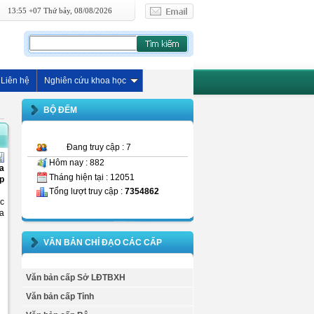
13:55 +07 Thứ bảy, 08/08/2026
Liên hệ
Nghiên cứu khoa học
BỘ ĐẾM
Đang truy cập : 7
Hôm nay : 882
a
Tháng hiện tại : 12051
ạp
Tổng lượt truy cập :
7354862
ác
ua
VĂN BẢN CHỈ ĐẠO CÁC CẤP
Văn bản cấp Sở LĐTBXH
Văn bản cấp Tỉnh