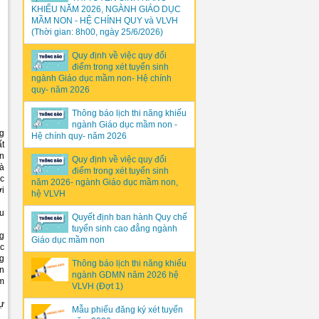
KHIẾU NĂM 2026, NGÀNH GIÁO DỤC
MẦM NON - HỆ CHÍNH QUY và VLVH
(Thời gian: 8h00, ngày 25/6/2026)
Quy định về việc quy đổi
điểm trong xét tuyển sinh
ngành Giáo dục mầm non- Hệ chính
quy- năm 2026
Thông báo lịch thi năng khiếu
ngành Giáo dục mầm non -
ng
Hệ chính quy- năm 2026
ất
ân
Quy định về việc quy đổi
là
điểm trong xét tuyển sinh
ác
năm 2026- ngành Giáo dục mầm non,
ời
hệ VLVH
êu
Quyết định ban hành Quy chế
tuyển sinh cao đẳng ngành
g
Giáo dục mầm non
ợc
ng
Thông báo lịch thi năng khiếu
n
ngành GDMN năm 2026 hệ
im
VLVH (Đợt 1)
dự
Mẫu phiếu đăng ký xét tuyển