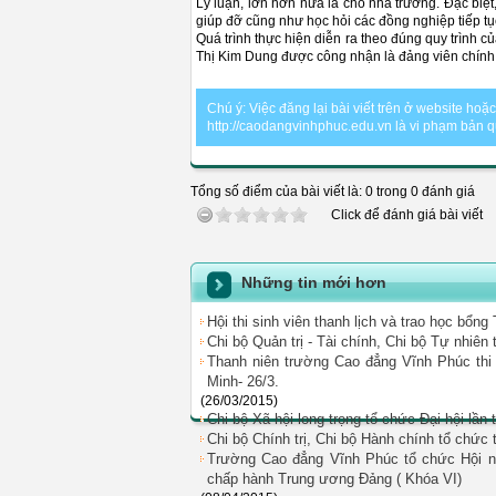
Lý luận, lớn hơn nữa là cho nhà trường. Đặc biệ
giúp đỡ cũng như học hỏi các đồng nghiệp tiếp tụ
Quá trình thực hiện diễn ra theo đúng quy trình 
Thị Kim Dung được công nhận là đảng viên chính
Chú ý: Việc đăng lại bài viết trên ở website ho
http://caodangvinhphuc.edu.vn là vi phạm bản 
Tổng số điểm của bài viết là: 0 trong 0 đánh giá
Click để đánh giá bài viết
Những tin mới hơn
Hội thi sinh viên thanh lịch và trao học b
Chi bộ Quản trị - Tài chính, Chi bộ Tự nhiên
Thanh niên trường Cao đẳng Vĩnh Phúc thi
Minh- 26/3.
(26/03/2015)
Chi bộ Xã hội long trọng tổ chức Đại hội lần
Chi bộ Chính trị, Chi bộ Hành chính tổ chức 
Trường Cao đẳng Vĩnh Phúc tổ chức Hội nghị
chấp hành Trung ương Đảng ( Khóa VI)