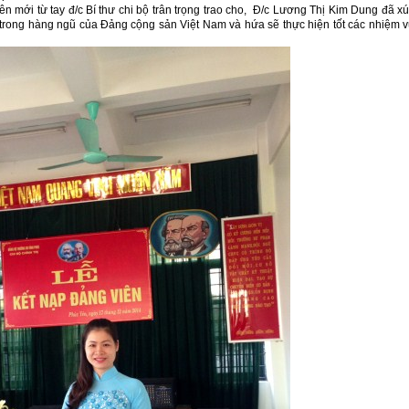
ên mới từ tay đ/c Bí thư chi bộ trân trọng trao cho, Đ/c Lương Thị Kim Dung đã x
 trong hàng ngũ của Đảng cộng sản Việt Nam và hứa sẽ thực hiện tốt các nhiệm 