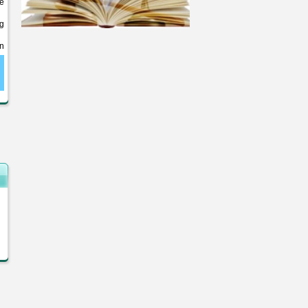
để
ng
n