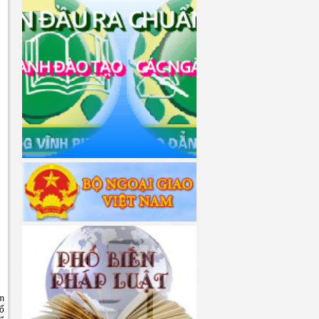
im
Tổ