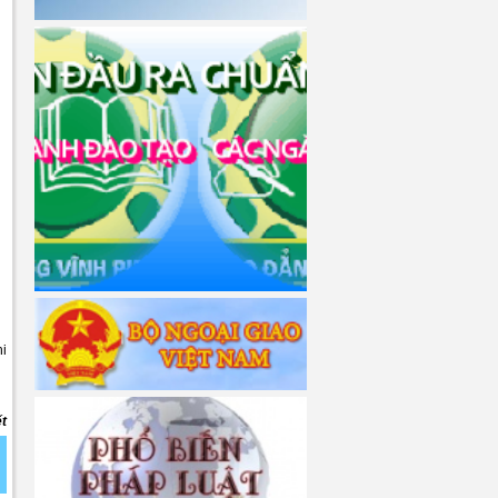
hi
ết