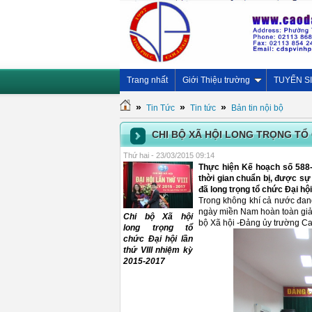
Trang nhất
Giới Thiệu trường
TUYỂN S
»
»
»
Tin Tức
Tin tức
Bản tin nội bộ
CHI BỘ XÃ HỘI LONG TRỌNG TỔ C
Thứ hai - 23/03/2015 09:14
Thực hiện Kế hoạch số 588-
thời gian chuẩn bị, được sự
đã long trọng tổ chức Đại hội
Trong không khí cả nước đan
ngày miền Nam hoàn toàn giải
Chi bộ Xã hội
bộ Xã hội -Đảng ủy trường Cao
long trọng tổ
chức Đại hội lần
thứ VIII nhiệm kỳ
2015-2017