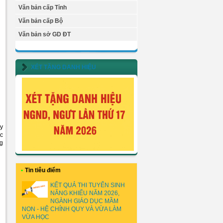
Văn bản cấp Tỉnh
Văn bản cấp Bộ
Văn bản sở GD ĐT
XÉT TẶNG DANH HIỆU
ây
ác
ng
•
Tin tiêu điểm
KẾT QUẢ THI TUYỂN SINH
NĂNG KHIẾU NĂM 2026,
NGÀNH GIÁO DỤC MẦM
NON - HỆ CHÍNH QUY VÀ VỪA LÀM
VỪA HỌC