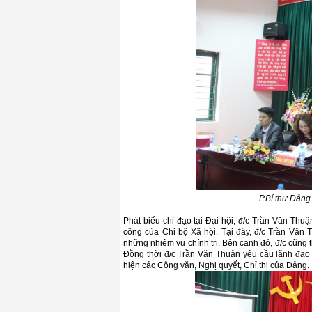
P.Bí thư Đảng
Phát biểu chỉ đạo tại Đại hội, đ/c Trần Văn Thu
công của Chi bộ Xã hội. Tại đây, đ/c Trần Văn 
những nhiệm vụ chính trị. Bên cạnh đó, đ/c cũng 
Đồng thời đ/c Trần Văn Thuận yêu cầu lãnh đạo Ch
hiện các Công văn, Nghị quyết, Chỉ thị của Đảng.