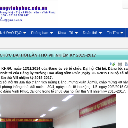
INH-ĐÀO TẠO
Phòng ban
Khoa - Tổ
Đoàn thể
Tin Tức
HỨC ĐẠI HỘI LẦN THỨ VIII NHIỆM KỲ 2015-2017
 KH/ĐU ngày 12/11/2014 của Đảng ủy về tổ chức Đại hội Chi bộ, Đảng bộ, sa
 nhất trí của Đảng ủy trường Cao đẳng Vĩnh Phúc, ngày 20/3/2015 Chi bộ Xã h
 lần thứ VIII nhiệm kỳ 2015-2017.
g sôi nổi thi đua lập thành tích mừng Đảng, mừng xuân Ất mùi, chào mừng 40 n
 phóng thống nhất đất nước- 30/4, ngày quốc tế lao động- 1/5, ngày 20/3/2015 C
 đẳng Vĩnh Phúc, đã long trọng tổ chức Đại hội lần thứ VIII nhiệm kỳ 2015-2017.