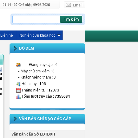
01:14 +07 Chủ nhật, 09/08/2026
Liên hệ
Nghiên cứu khoa học
BỘ ĐẾM
Đang truy cập : 6
•
Máy chủ tìm kiếm : 3
u
•
Khách viếng thăm : 3
ội
Hôm nay : 196
ăm
Tháng hiện tại : 12873
hi
Tổng lượt truy cập :
7355684
VĂN BẢN CHỈ ĐẠO CÁC CẤP
Văn bản cấp Sở LĐTBXH