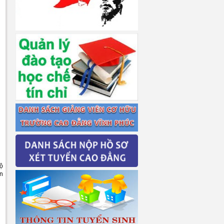
bộ
ẩn