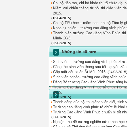
Chi bộ đào tạo, chi bộ khảo thí tổ chức đại h
Niềm vui chiến thắng từ hội thi giáo viên d
2015.
(16/04/2015)
Chi bộ Tiểu học – mầm non, chi bộ Tâm lý giá
Khoa tự nhiên – trường cao đẳng vĩnh phúc t
Thanh niên trường Cao đẳng Vĩnh Phúc thi
Minh- 26/3.
(26/03/2015)
Những tin cũ hơn
Sinh viên – trường cao đẳng vĩnh phúc được 
Công tác sinh viên tháng sau tết nguyên đán
Gặp mặt đầu xuân Ất Mùi -2015!
(04/03/2015
Sinh viên nghèo- trường cao đẳng vĩnh phúc
Đảng Bộ trường Cao đẳng Vĩnh Phúc tổng k
Trường Cao đẳng Vĩnh Phúc tổ chức Hội ngh
2015.
(28/02/2015)
Thành công của hội thi giảng viên giỏi, sinh
Trường cao đẳng vĩnh phúc tổ chức lễ khai mạ
Trường Cao đẳng Vĩnh Phúc chuẩn bị tốt nhất
(27/01/2015)
Nghiệm thu đề cương nghiên cứu khoa học 
Câu lạc bộ Thể dục thể thao trường Cao đẳ