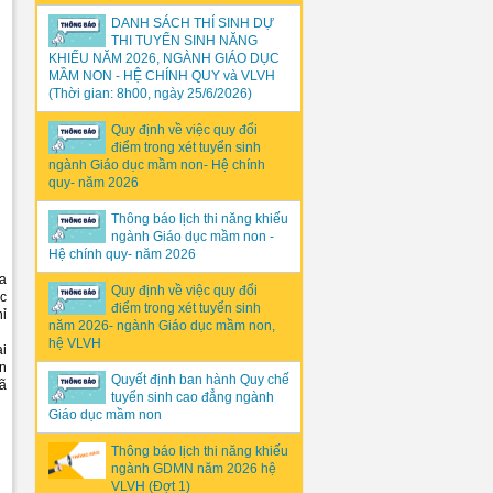
DANH SÁCH THÍ SINH DỰ
THI TUYỂN SINH NĂNG
KHIẾU NĂM 2026, NGÀNH GIÁO DỤC
MẦM NON - HỆ CHÍNH QUY và VLVH
(Thời gian: 8h00, ngày 25/6/2026)
Quy định về việc quy đổi
điểm trong xét tuyển sinh
ngành Giáo dục mầm non- Hệ chính
quy- năm 2026
Thông báo lịch thi năng khiếu
ngành Giáo dục mầm non -
Hệ chính quy- năm 2026
ủa
Quy định về việc quy đổi
ực
điểm trong xét tuyển sinh
hỉ
năm 2026- ngành Giáo dục mầm non,
hệ VLVH
ại
ên
Quyết định ban hành Quy chế
đã
tuyển sinh cao đẳng ngành
Giáo dục mầm non
Thông báo lịch thi năng khiếu
ngành GDMN năm 2026 hệ
VLVH (Đợt 1)