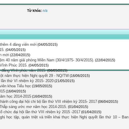
Từ khóa:
n/a
 thêm 4 đảng viên mới
(04/05/2015)
15.
(04/05/2015)
ên mới
(22/04/2015)
ệm 40 năm giải phóng Miền Nam (30/4/1975- 30/4/2015).
(22/04/2015)
g Vĩnh Phúc 2015.
(04/05/2015)
o đẳng Vĩnh phúc năm 2015.
(06/05/2015)
ột năm thực hiện Nghị quyết 29 - NQ/TW
(16/06/2015)
lần thứ VI nhiệm kỳ 2015- 2020
(21/05/2015)
 viên khoa Tiểu học
(19/05/2015)
015
(16/04/2015)
 năm học 2014-2015
(16/04/2015)
thành công đại hội chi bộ lần thứ VIII nhiệm kỳ 2015- 2017
(06/04/2015)
ổng Thắp sáng ước mơ năm học 2014-2015.
(01/04/2015)
 tổ chức đại hội lần thứ VIII nhiệm kỳ 2015 -2017
(01/04/2015)
 học tập, quán triệt và triển khai thực hiện Nghị quyết lần thứ 10 – Ban