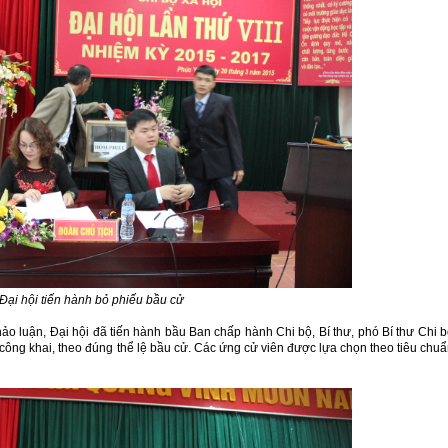
Đại hội tiến hành bỏ phiếu bầu cử
hảo luận, Đại hội đã tiến hành bầu Ban chấp hành Chi bộ, Bí thư, phó Bí thư Chi 
 công khai, theo đúng thể lệ bầu cử. Các ứng cử viên được lựa chọn theo tiêu chu