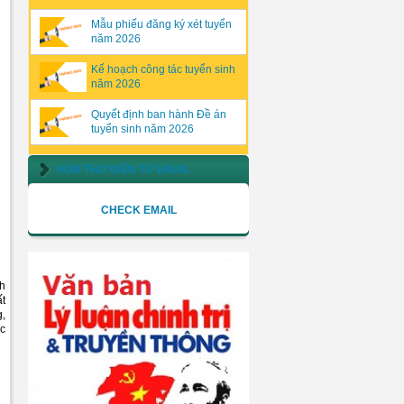
Mẫu phiếu đăng ký xét tuyển
năm 2026
Kế hoạch công tác tuyển sinh
năm 2026
Quyết định ban hành Đề án
tuyển sinh năm 2026
HÒM THƯ ĐIỆN TỬ EMAIL
CHECK EMAIL
nh
ất
g,
ực