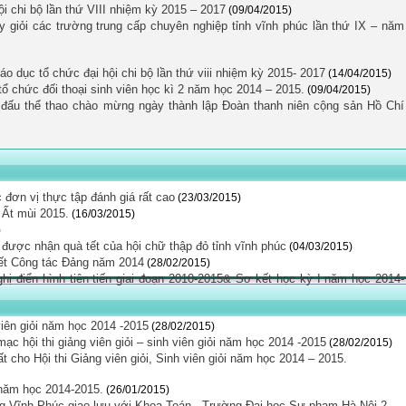
ội chi bộ lần thứ VIII nhiệm kỳ 2015 – 2017
(09/04/2015)
ạy giỏi các trường trung cấp chuyên nghiệp tỉnh vĩnh phúc lần thứ IX – năm
o dục tổ chức đại hội chi bộ lần thứ viii nhiệm kỳ 2015- 2017
(14/04/2015)
ổ chức đối thoại sinh viên học kì 2 năm học 2014 – 2015.
(09/04/2015)
 đấu thể thao chào mừng ngày thành lập Đoàn thanh niên cộng sản Hồ Chí
đơn vị thực tập đánh giá rất cao
(23/03/2015)
 Ất mùi 2015.
(16/03/2015)
)
 được nhận quà tết của hội chữ thập đỏ tỉnh vĩnh phúc
(04/03/2015)
ết Công tác Đảng năm 2014
(28/02/2015)
ị điển hình tiên tiến giai đoạn 2010-2015& Sơ kết học kỳ I năm học 2014-
 viên giỏi năm học 2014 -2015
(28/02/2015)
c hội thi giảng viên giỏi – sinh viên giỏi năm học 2014 -2015
(28/02/2015)
 cho Hội thi Giảng viên giỏi, Sinh viên giỏi năm học 2014 – 2015.
năm học 2014-2015.
(26/01/2015)
ng Vĩnh Phúc giao lưu với Khoa Toán - Trường Đại học Sư phạm Hà Nội 2.