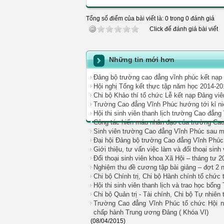
Tổng số điểm của bài viết là: 0 trong 0 đánh giá
Click để đánh giá bài viết
Những tin mới hơn
Đảng bộ trường cao đẳng vĩnh phúc kết nạp
Hội nghị Tổng kết thực tập năm học 2014-20
Chi bộ Khảo thí tổ chức Lễ kết nạp Đảng vi
Trường Cao đẳng Vĩnh Phúc hướng tới kỉ ni
Hội thi sinh viên thanh lịch trường Cao đẳn
Công tác hiến máu nhân đạo của trường Ca
Sinh viên trường Cao đẳng Vĩnh Phúc sau m
Đại hội Đảng bộ trường Cao đẳng Vĩnh Phúc 
Giới thiệu, tư vấn việc làm và đối thoại sinh
Đối thoại sinh viên khoa Xã Hội – tháng tư 2
Nghiệm thu đề cương tập bài giảng – đợt 2
Chi bộ Chính trị, Chi bộ Hành chính tổ chức 
Hội thi sinh viên thanh lịch và trao học b
Chi bộ Quản trị - Tài chính, Chi bộ Tự nhiên
Trường Cao đẳng Vĩnh Phúc tổ chức Hội nghị
chấp hành Trung ương Đảng ( Khóa VI)
(08/04/2015)