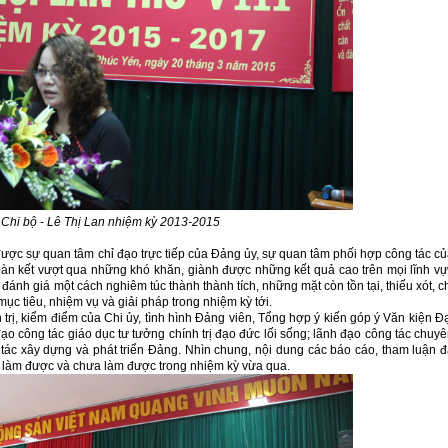
 Chi bộ - Lê Thị Lan nhiệm kỳ 2013-2015
, được sự quan tâm chỉ đạo trực tiếp của Đảng ủy, sự quan tâm phối hợp công tác c
oàn kết vượt qua những khó khăn, giành được những kết quả cao trên mọi lĩnh v
c đánh giá một cách nghiêm túc thành thành tích, những mặt còn tồn tại, thiếu xót, c
c tiêu, nhiệm vụ và giải pháp trong nhiệm kỳ tới.
 trị, kiểm điểm của Chi ủy, tình hình Đảng viên, Tổng hợp ý kiến góp ý Văn kiện Đ
ạo công tác giáo dục tư tưởng chính trị đạo đức lối sống; lãnh đạo công tác chuy
tác xây dựng và phát triển Đảng. Nhìn chung, nội dung các báo cáo, tham luận 
 đã làm được và chưa làm được trong nhiệm kỳ vừa qua.