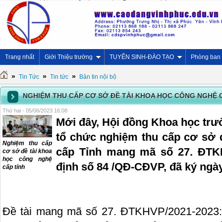
Trang nhất
Giới Thiệu trường
TUYỂN SINH-ĐÀO TẠO
Phòng ban
»
»
»
Tin Tức
Tin tức
Bản tin nội bộ
NGHIỆM THU CẤP CƠ SỞ ĐỀ TÀI KHOA HỌC CÔNG NGHỆ 
Thứ hai - 05/06/2023 16:08
Mới đây, Hội đồng Khoa học tr
tổ chức nghiệm thu cấp cơ sở 
Nghiệm thu cấp
cấp Tỉnh mang mã số 27. ĐTK
cơ sở đề tài khoa
học công nghệ
định số 84 /QĐ-CĐVP, đã ký ngày 
cấp tỉnh
Đề tài mang mã số 27. ĐTKHVP/2021-2023