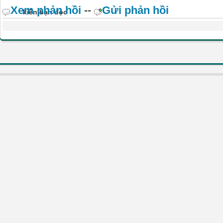
Xem phản hồi
--
Gửi phản hồi
kiến bạn đọc