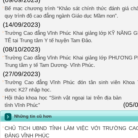
(09/09/2023)
Bế mạc chương trình “Khảo sát chính thức đánh giá chấ
quy trình độ cao đẳng ngành Giáo dục Mầm non”.
(14/09/2023)
Trường Cao đẳng Vĩnh Phúc Khai giảng lớp KỸ NĂN
TẾ tại Trung tâm Y tế huyện Tam Đảo.
(08/10/2023)
Trường Cao đẳng Vĩnh Phúc Khai giảng lớp PHƯƠNG
Trung tâm y tế Tam Dương- Vĩnh Phúc.
(27/09/2023)
Trường Cao đẳng Vĩnh Phúc đón tân sinh viên Khoa
dược K27 nhập học.
Hội thảo khoa học “Sinh vật ngoại lai trên địa bàn
(05/
tỉnh Vĩnh Phúc”
Những tin cũ hơn
CHỦ TỊCH UBND TỈNH LÀM VIỆC VỚI TRƯỜNG CA
ĐẲNG VĨNH PHÚC