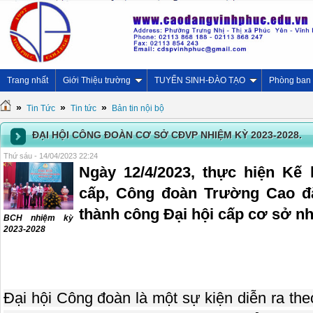
Trang nhất
Giới Thiệu trường
TUYỂN SINH-ĐÀO TẠO
Phòng ban
»
»
»
Tin Tức
Tin tức
Bản tin nội bộ
ĐẠI HỘI CÔNG ĐOÀN CƠ SỞ CĐVP NHIỆM KỲ 2023-2028.
Thứ sáu - 14/04/2023 22:24
Ngày 12/4/2023, thực hiện Kế
cấp, Công đoàn Trường Cao đ
thành công Đại hội cấp cơ sở n
BCH nhiệm kỳ
2023-2028
Đại hội Công đoàn là một sự kiện diễn ra the