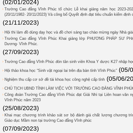
(02/01/2024)
Trường Cao đẳng Vĩnh Phúc tổ chức Lễ khai giảng năm học 2023-20
(20/11/1982- 20/11/2023) Và công bố Quyết định đạt tiêu chuẩn kiểm định 
(21/11/2023)
Hội thi làm đồ dùng dạy học và đồ chơi sáng tạo chào mừng ngày Nhà giá
Trường Cao đẳng Vĩnh Phúc Khai giảng lớp PHƯƠNG PHÁP SƯ PH
Dương- Vĩnh Phúc.
(27/09/2023)
Trường Cao đẳng Vĩnh Phúc đón tân sinh viên Khoa Y dược K27 nhập họ
(05/
Hội thảo khoa học “Sinh vật ngoại lai trên địa bàn tỉnh Vĩnh Phúc”
(05/06/2
Nghiệm thu cấp cơ sở đề tài khoa học công nghệ cấp tỉnh
CHỦ TỊCH UBND TỈNH LÀM VIỆC VỚI TRƯỜNG CAO ĐẲNG VĨNH PHÚ
Công đoàn Trường Cao đẳng Vĩnh Phúc đạt Giải Nhì tại Liên hoan văn ng
Vĩnh Phúc năm 2023
(25/08/2023)
Khai mạc chương trình khảo sát sơ bộ đánh giá chất lượng chương trì
Giáo dục Mầm non tại trường Cao đẳng Vĩnh phúc
(07/09/2023)