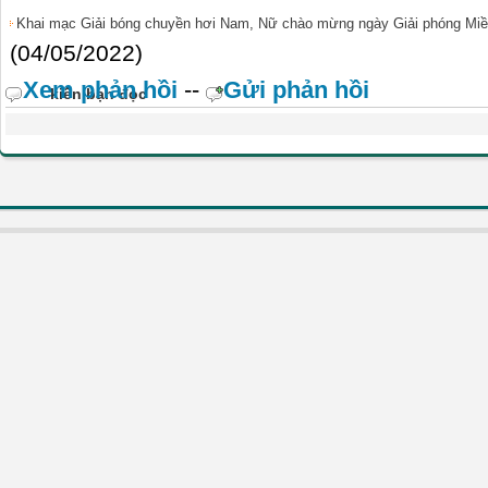
Khai mạc Giải bóng chuyền hơi Nam, Nữ chào mừng ngày Giải phóng Miền
(04/05/2022)
Xem phản hồi
--
Gửi phản hồi
kiến bạn đọc