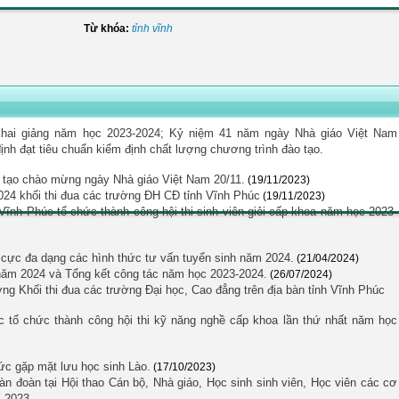
Từ khóa:
tỉnh vĩnh
hai giảng năm học 2023-2024; Kỷ niệm 41 năm ngày Nhà giáo Việt Nam
ịnh đạt tiêu chuẩn kiểm định chất lượng chương trình đào tạo.
g tạo chào mừng ngày Nhà giáo Việt Nam 20/11.
(19/11/2023)
2024 khối thi đua các trường ĐH CĐ tỉnh Vĩnh Phúc
(19/11/2023)
nh Phúc tổ chức thành công hội thi sinh viên giỏi cấp khoa năm học 2023-
h cực đa dạng các hình thức tư vấn tuyển sinh năm 2024.
(21/04/2024)
 năm 2024 và Tổng kết công tác năm học 2023-2024.
(26/07/2024)
ởng Khối thi đua các trường Đại học, Cao đẳng trên địa bàn tỉnh Vĩnh Phúc
tổ chức thành công hội thi kỹ năng nghề cấp khoa lần thứ nhất năm học
c gặp mặt lưu học sinh Lào.
(17/10/2023)
n đoàn tại Hội thao Cán bộ, Nhà giáo, Học sinh sinh viên, Học viên các cơ
 2023.