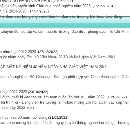
RƯỜNG CAO ĐẲNG VĨNH PHÚC
(23/05/2023)
i tư vấn tuyển sinh Giáo dục nghề nghiệp năm 2023.
(15/05/2023)
KỲ 2023-2028.
(14/04/2023)
ể thao cán bộ, giảng viên Khối thi đua các trường Đại học, Cao đẳng tỉnh
ệt chuyên đề học tập và làm theo tư tưởng, đạo đức, phong cách Hồ Chí Minh
ên năm học 2022-2023.
(27/12/2022)
 kỷ niệm ngày Phụ nữ Việt Nam- 20/10 và Nhà giáo Việt Nam- 20/11.
GẶP MẶT KỶ NIỆM 40 NĂM NGÀY NHÀ GIÁO VIỆT NAM 20/11.
oan văn nghệ do Sở Giáo dục- Đào tạo phối hợp với Công đoàn ngành Giáo
m học 2022-2023
(23/10/2022)
ội thi thiết bị đào tạo tự làm toàn quốc lần thứ VII, năm 2022.
(18/10/2022)
 thi “Tôi - Đảng viên trẻ tương lai ” chào mừng Đại hội Đoàn các cấp tiến
I nhiệm kỳ 2022-2027.
ng Huy hiệu 30 năm tuổi Đảng
(21/09/2022)
hao chào mừng kỷ niệm 77 năm ngày truyền thống ngành lao động, Thương