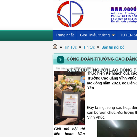
Trang nhất
Giới Thiệu trường
TUYỂN S
»
»
»
Tin Tức
Tin tức
Bản tin nội bộ
CÔNG ĐOÀN TRƯỜNG CAO ĐẲNG V
Thứ sáu - 25/08/2023 09:18
VIÊN CHỨC, NGƯỜI LAO ĐỘNG T
Thực hiện Kế hoạch của các 
Trường Cao đẳng Vĩnh Phúc đ
lao động năm 2023, do Liên 
Yên.
Đây là một trong các hoạt đ
cán bộ viên chức. Đối tượng 
Vĩnh Phúc.
Giải nhì hội thi
liên hoan Văn