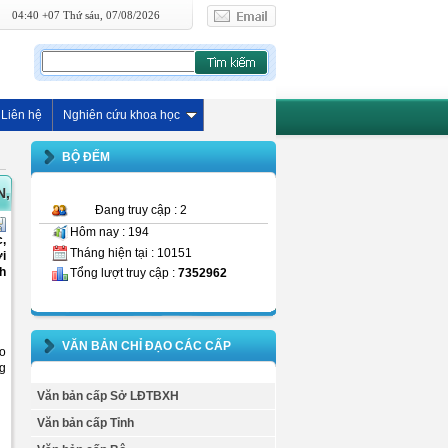
04:40 +07 Thứ sáu, 07/08/2026
Liên hệ
Nghiên cứu khoa học
BỘ ĐẾM
N,
Đang truy cập : 2
Hôm nay : 194
c,
Tháng hiện tại : 10151
ời
nh
Tổng lượt truy cập :
7352962
VĂN BẢN CHỈ ĐẠO CÁC CẤP
ho
ng
Văn bản cấp Sở LĐTBXH
Văn bản cấp Tỉnh