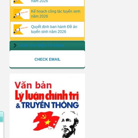
năm 2026
Kế hoạch công tác tuyển sinh
năm 2026
Quyết định ban hành Đề án
tuyển sinh năm 2026
HÒM THƯ ĐIỆN TỬ EMAIL
CHECK EMAIL