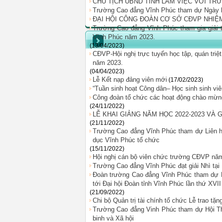
CHỦ TỊCH UBND TỈNH LÀM VIỆC VỚI T
Trường Cao đẳng Vĩnh Phúc tham dự Ngày hộ
ĐẠI HỘI CÔNG ĐOÀN CƠ SỞ CĐVP NHIỆM 
Trường Cao đẳng Vĩnh Phúc tham gia giải th
Vĩnh Phúc năm 2023.
(13/04/2023)
CĐVP-Hội nghị trực tuyến học tập, quán tri
năm 2023.
(04/04/2023)
Lễ Kết nạp đảng viên mới
(17/02/2023)
“Tuần sinh hoạt Công dân– Học sinh sinh vi
Công đoàn tổ chức các hoạt động chào mừng
(24/11/2022)
LỄ KHAI GIẢNG NĂM HỌC 2022-2023 VÀ 
(21/11/2022)
Trường Cao đẳng Vĩnh Phúc tham dự Liên h
dục Vĩnh Phúc tổ chức
(15/11/2022)
Hội nghị cán bộ viên chức trường CĐVP nă
Trường Cao đẳng Vĩnh Phúc đạt giải Nhì tại H
Đoàn trường Cao đẳng Vĩnh Phúc tham dự Hội
tới Đại hội Đoàn tỉnh Vĩnh Phúc lần thứ XVI
(21/09/2022)
Chi bộ Quản trị tài chính tổ chức Lễ trao tặ
Trường Cao đẳng Vinh Phúc tham dự Hội T
binh và Xã hội