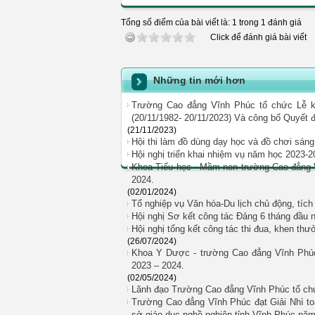
Tổng số điểm của bài viết là: 1 trong 1 đánh giá
Click để đánh giá bài viết
Những tin mới hơn
Trường Cao đẳng Vĩnh Phúc tổ chức Lễ k
(20/11/1982- 20/11/2023) Và công bố Quyết đ
(21/11/2023)
Hội thi làm đồ dùng dạy học và đồ chơi sán
Hội nghị triển khai nhiệm vụ năm học 2023-
Khoa Tiểu học - Mầm non trường Cao đẳng Vĩ
2024.
(02/01/2024)
Tổ nghiệp vụ Văn hóa-Du lịch chủ động, tíc
Hội nghị Sơ kết công tác Đảng 6 tháng đầu
Hội nghị tổng kết công tác thi đua, khen thư
(26/07/2024)
Khoa Y Dược - trường Cao đẳng Vĩnh Phúc 
2023 – 2024.
(02/05/2024)
Lãnh đạo Trường Cao đẳng Vĩnh Phúc tổ chứ
Trường Cao đẳng Vĩnh Phúc đạt Giải Nhì toà
sở giáo dục nghề nghiệp tỉnh Vĩnh Phúc năm