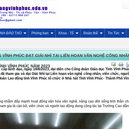
INH-ĐÀO TẠO
Phòng ban
Khoa - Tổ
Đoàn thể
Tin Tức
ĨNH PHÚC ĐẠT GIẢI NHÌ TẠI LIÊN HOAN VĂN NGHỆ CÔNG NHÂ
ỈNH VĨNH PHÚC NĂM 2023
cấp lãnh đạo, ngày 18/8/2023, đại diện cho Công đoàn Giáo dục Tỉnh Vĩnh Phú
ã tham gia và đạt Giải Nhì tại Liên hoan văn nghệ công nhân, viên chức, ngư
đoàn Lao động tỉnh Vĩnh Phúc tổ chức ở Nhà hát Tỉnh Vĩnh Phúc- Thành Phố Vĩ
ộng nhằm đẩy mạnh hoạt động văn hóa văn nghệ, nâng cao đời sống tinh thần c
tham gia là cán bộ, viên chức và người lao động đang công tác tại Trường Cao đẳ