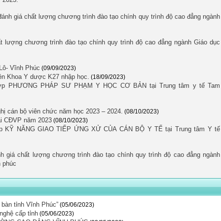
ánh giá chất lượng chương trình đào tạo chính quy trình độ cao đẳng ngành
t lượng chương trình đào tạo chính quy trình độ cao đẳng ngành Giáo dục
 Lô- Vĩnh Phúc
(09/09/2023)
iên Khoa Y dược K27 nhập học.
(18/09/2023)
g lớp PHƯƠNG PHÁP SƯ PHẠM Y HỌC CƠ BẢN tại Trung tâm y tế Tam
hị cán bộ viên chức năm học 2023 – 2024.
(08/10/2023)
tại CĐVP năm 2023
(08/10/2023)
 lớp KỸ NĂNG GIAO TIẾP ỨNG XỬ CỦA CÁN BỘ Y TẾ tại Trung tâm Y tế
h giá chất lượng chương trình đào tạo chính quy trình độ cao đẳng ngành
h phúc
a bàn tỉnh Vĩnh Phúc”
(05/06/2023)
nghệ cấp tỉnh
(05/06/2023)