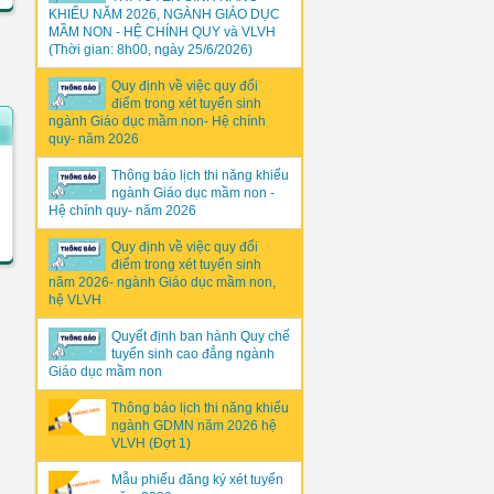
KHIẾU NĂM 2026, NGÀNH GIÁO DỤC
MẦM NON - HỆ CHÍNH QUY và VLVH
(Thời gian: 8h00, ngày 25/6/2026)
Quy định về việc quy đổi
điểm trong xét tuyển sinh
ngành Giáo dục mầm non- Hệ chính
quy- năm 2026
Thông báo lịch thi năng khiếu
ngành Giáo dục mầm non -
Hệ chính quy- năm 2026
Quy định về việc quy đổi
điểm trong xét tuyển sinh
năm 2026- ngành Giáo dục mầm non,
hệ VLVH
Quyết định ban hành Quy chế
tuyển sinh cao đẳng ngành
Giáo dục mầm non
Thông báo lịch thi năng khiếu
ngành GDMN năm 2026 hệ
VLVH (Đợt 1)
Mẫu phiếu đăng ký xét tuyển