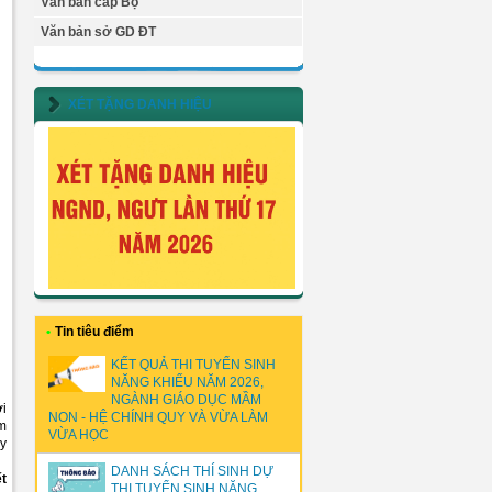
Văn bản cấp Bộ
Văn bản sở GD ĐT
XÉT TẶNG DANH HIỆU
•
Tin tiêu điểm
KẾT QUẢ THI TUYỂN SINH
NĂNG KHIẾU NĂM 2026,
NGÀNH GIÁO DỤC MẦM
ơi
NON - HỆ CHÍNH QUY VÀ VỪA LÀM
am
VỪA HỌC
uy
DANH SÁCH THÍ SINH DỰ
ết
THI TUYỂN SINH NĂNG