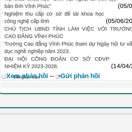
(05/
bàn tỉnh Vĩnh Phúc”
Nghiệm thu cấp cơ sở đề tài khoa học
(05/06/2
công nghệ cấp tỉnh
CHỦ TỊCH UBND TỈNH LÀM VIỆC VỚI TRƯỜN
CAO ĐẲNG VĨNH PHÚC
Trường Cao đẳng Vĩnh Phúc tham dự Ngày hội tư vấ
dục nghề nghiệp năm 2023.
ĐẠI HỘI CÔNG ĐOÀN CƠ SỞ CĐVP
(14/04
NHIỆM KỲ 2023-2028.
Xem phản hồi
--
Gửi phản hồi
kiến bạn đọc