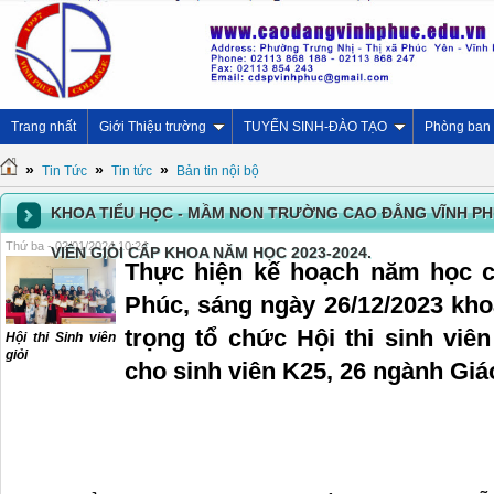
Trang nhất
Giới Thiệu trường
TUYỂN SINH-ĐÀO TẠO
Phòng ban
»
»
»
Tin Tức
Tin tức
Bản tin nội bộ
KHOA TIỂU HỌC - MẦM NON TRƯỜNG CAO ĐẲNG VĨNH PH
Thứ ba - 02/01/2024 10:24
VIÊN GIỎI CẤP KHOA NĂM HỌC 2023-2024.
Thực hiện kế hoạch năm học
Phúc, sáng ngày 26/12/2023 kho
trọng tổ chức Hội thi sinh viê
Hội thi Sinh viên
giỏi
cho sinh viên K25, 26 ngành Gi