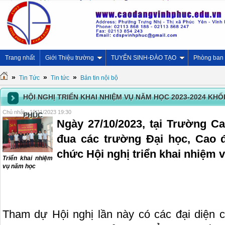
Trang nhất
Giới Thiệu trường
TUYỂN SINH-ĐÀO TẠO
Phòng ban
»
»
»
Tin Tức
Tin tức
Bản tin nội bộ
HỘI NGHỊ TRIỂN KHAI NHIỆM VỤ NĂM HỌC 2023-2024 KHỐ
Chủ nhật - 19/11/2023 19:30
PHÚC
Ngày 27/10/2023, tại Trường C
đua các trường Đại học, Cao 
chức Hội nghị triển khai nhiệm 
Triển khai nhiệm
vụ năm học
Tham dự Hội nghị lần này có các đại diện 