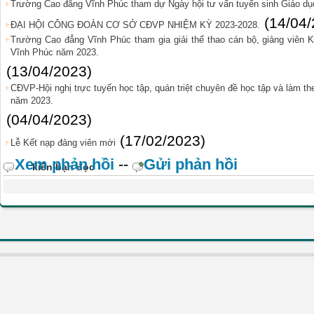
Trường Cao đẳng Vĩnh Phúc tham dự Ngày hội tư vấn tuyển sinh Giáo dụ
(14/04
ĐẠI HỘI CÔNG ĐOÀN CƠ SỞ CĐVP NHIỆM KỲ 2023-2028.
Trường Cao đẳng Vĩnh Phúc tham gia giải thể thao cán bộ, giảng viên K
Vĩnh Phúc năm 2023.
(13/04/2023)
CĐVP-Hội nghị trực tuyến học tập, quán triệt chuyên đề học tập và làm t
năm 2023.
(04/04/2023)
(17/02/2023)
Lễ Kết nạp đảng viên mới
Xem phản hồi
--
Gửi phản hồi
kiến bạn đọc