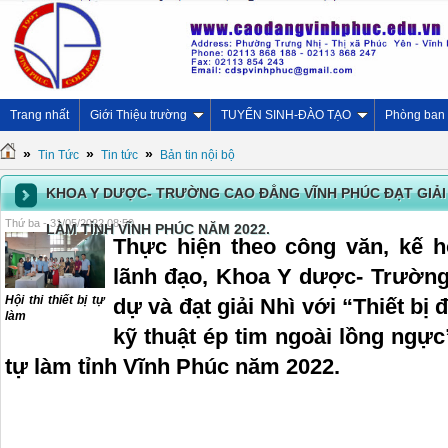
Trang nhất
Giới Thiệu trường
TUYỂN SINH-ĐÀO TẠO
Phòng ban
»
»
»
Tin Tức
Tin tức
Bản tin nội bộ
KHOA Y DƯỢC- TRƯỜNG CAO ĐẲNG VĨNH PHÚC ĐẠT GIẢI N
Thứ ba - 31/05/2022 08:50
LÀM TỈNH VĨNH PHÚC NĂM 2022.
Thực hiện theo công văn, kế h
lãnh đạo, Khoa Y dược- Trườn
Hội thi thiết bị tự
dự và đạt giải Nhì với “Thiết bị
làm
kỹ thuật ép tim ngoài lồng ngực” 
tự làm tỉnh Vĩnh Phúc năm 2022.