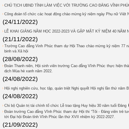
CHỦ TỊCH UBND TỈNH LÀM VIỆC VỚI TRƯỜNG CAO ĐẲNG VĨNH PHÚ
Công đoàn tổ chức các hoạt động chào mừng kỷ niệm ngày Phụ nữ Việt N
(24/11/2022)
LỄ KHAI GIẢNG NĂM HỌC 2022-2023 VÀ GẶP MẶT KỶ NIỆM 40 NĂM N
(21/11/2022)
Trường Cao đẳng Vinh Phúc tham dự Hội Thao chào mừng kỷ niệm 77 nă
binh và Xã hội
(28/08/2022)
Đoàn Thanh niên, Hội sinh viên trường Cao đẳng Vĩnh Phúc thực hiện th
dịch Mùa hè xanh năm 2022.
(24/08/2022)
Hội nghị nghiên cứu, học tập, quán triệt Nghị quyết Hội nghị lần thứ năm
(24/08/2022)
Chi bộ Quản trị tài chính tổ chức Lễ trao tặng Huy hiệu 30 năm tuổi Đảng
Đoàn trường Cao đẳng Vĩnh Phúc tham dự Hội thi “Tôi - Đảng viên trẻ tư
tới Đại hội Đoàn tỉnh Vĩnh Phúc lần thứ XVII nhiệm kỳ 2022-2027.
(21/09/2022)