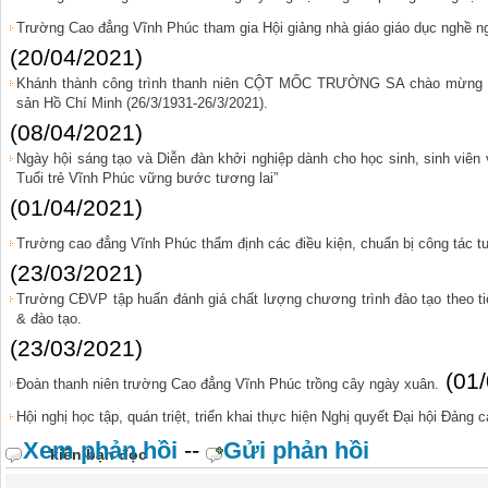
Trường Cao đẳng Vĩnh Phúc tham gia Hội giảng nhà giáo giáo dục nghề n
(20/04/2021)
Khánh thành công trình thanh niên CỘT MỐC TRƯỜNG SA chào mừng 9
sản Hồ Chí Minh (26/3/1931-26/3/2021).
(08/04/2021)
Ngày hội sáng tạo và Diễn đàn khởi nghiệp dành cho học sinh, sinh viê
Tuổi trẻ Vĩnh Phúc vững bước tương lai”
(01/04/2021)
Trường cao đẳng Vĩnh Phúc thẩm định các điều kiện, chuẩn bị công tác
(23/03/2021)
Trường CĐVP tập huấn đánh giá chất lượng chương trình đào tạo theo ti
& đào tạo.
(23/03/2021)
(01
Đoàn thanh niên trường Cao đẳng Vĩnh Phúc trồng cây ngày xuân.
Hội nghị học tập, quán triệt, triển khai thực hiện Nghị quyết Đại hội Đảng 
Xem phản hồi
--
Gửi phản hồi
kiến bạn đọc