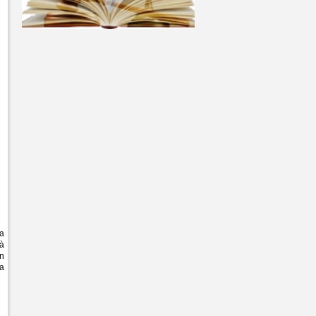
ua
và
an
ra