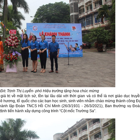
Đ/c Trịnh Thị Luyến- phó Hiệu trưởng tặng hoa chúc mừng
á trị về mặt lịch sử, tồn tại lâu dài với thời gian và có thể là nơi giáo dục truy
quê hương, tổ quốc cho các bạn học sinh, sinh viên nhằm chào mừng thành công Đ
 thành lập Đoàn TNCS Hồ Chí Minh (26/3/1931 - 26/3/2021), Ban thường vụ Đoà
định tiến hành xây dựng công trình “Cột mốc Trường Sa”.