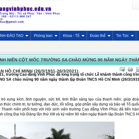
INH-ĐÀO TẠO
Phòng ban
Khoa - Tổ
Đoàn thể
Tin Tức
NH NIÊN CỘT MỐC TRƯỜNG SA CHÀO MỪNG 90 NĂM NGÀY THÀ
HỒ CHÍ MINH (26/3/1931-26/3/2021).
1, trường Cao đẳng Vĩnh Phúc đã long trọng tổ chức Lễ khánh thành công trì
G SA chào mừng 90 năm ngày thành lập Đoàn TNCS Hồ Chí Minh (26/3/1931
trò xung kích, tình nguyện, sức trẻ, tinh thần sáng tạo của thanh niên; giúp đo
n thức chính trị, tư tưởng, đạo đức, lối sống, góp phần xây dựng và bảo vệ Tổ quố
 Thanh niên phối hợp với Hội sinh viên trường Cao đẳng Vĩnh Phúc đã tiến hà
h công Đại hội Đảng lần thứ XIII và kỷ niệm 90 năm ngày thành lập Đoàn TNCS 