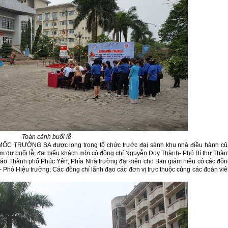
Toàn cảnh buổi lễ
T MỐC TRƯỜNG SA được long trọng tổ chức trước đại sảnh khu nhà điều hành củ
ự buổi lễ, đại biểu khách mời có đồng chí Nguyễn Duy Thành- Phó Bí thư Thà
 báo Thành phố Phúc Yên; Phía Nhà trường đại diện cho Ban giám hiệu có các đồ
 Phó Hiệu trưởng; Các đồng chí lãnh đạo các đơn vị trực thuộc cùng các đoàn vi