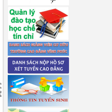
àn
ần
ng
và