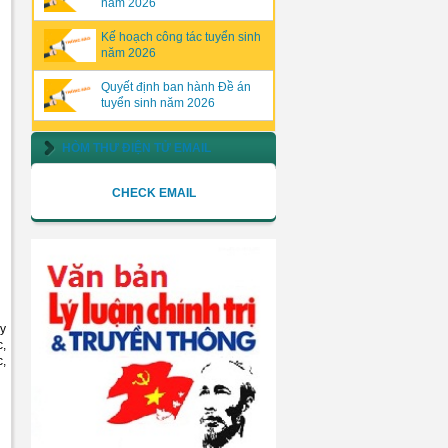
năm 2026
Kế hoạch công tác tuyển sinh
năm 2026
Quyết định ban hành Đề án
tuyển sinh năm 2026
HÒM THƯ ĐIỆN TỬ EMAIL
CHECK EMAIL
ậy
c,
c,