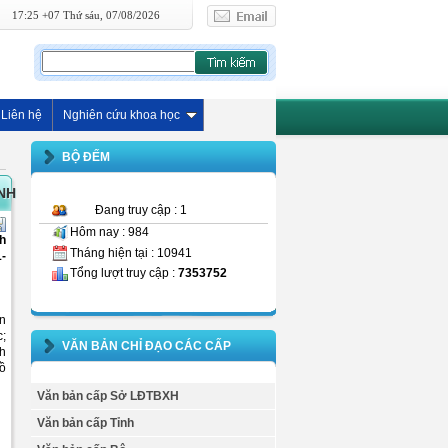
17:25 +07 Thứ sáu, 07/08/2026
Liên hệ
Nghiên cứu khoa học
BỘ ĐẾM
NH
Đang truy cập : 1
Hôm nay : 984
nh
Tháng hiện tại : 10941
-
Tổng lượt truy cập :
7353752
àn
c;
VĂN BẢN CHỈ ĐẠO CÁC CẤP
nh
Hồ
Văn bản cấp Sở LĐTBXH
Văn bản cấp Tỉnh