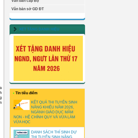
Văn bản cấp Bộ
Văn bản sở GD ĐT
XÉT TẶNG DANH HIỆU
a
nh
•
Tin tiêu điểm
ng
KẾT QUẢ THI TUYỂN SINH
ên
NĂNG KHIẾU NĂM 2026,
NGÀNH GIÁO DỤC MẦM
NON - HỆ CHÍNH QUY VÀ VỪA LÀM
VỪA HỌC
DANH SÁCH THÍ SINH DỰ
THI TUYỂN SINH NĂNG