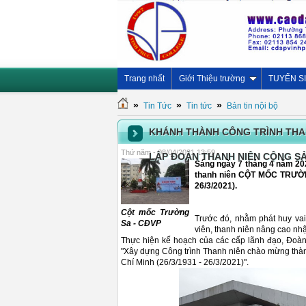
Trang nhất
Giới Thiệu trường
TUYỂN S
»
»
»
Tin Tức
Tin tức
Bản tin nội bộ
KHÁNH THÀNH CÔNG TRÌNH THA
Thứ năm - 08/04/2021 13:59
LẬP ĐOÀN THANH NIÊN CỘNG SẢN 
Sáng ngày 7 tháng 4 năm 202
thanh niên CỘT MỐC TRƯỜN
26/3/2021).
Cột mốc Trường
Trước đó, nhằm phát huy vai 
Sa - CĐVP
viên, thanh niên nâng cao nhậ
Thực hiện kế hoạch của các cấp lãnh đạo, Đoàn
"Xây dựng Công trình Thanh niên chào mừng thàn
Chí Minh (26/3/1931 - 26/3/2021)".