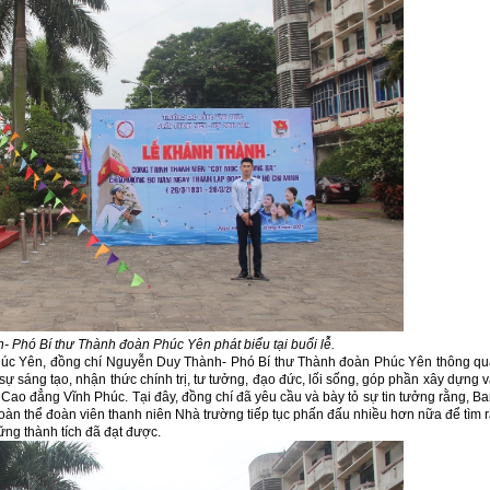
 Phó Bí thư Thành đoàn Phúc Yên phát biểu tại buổi lễ.
 Phúc Yên, đồng chí Nguyễn Duy Thành- Phó Bí thư Thành đoàn Phúc Yên thông q
 sự sáng tạo, nhận thức chính trị, tư tưởng, đạo đức, lối sống, góp phần xây dựng 
Cao đẳng Vĩnh Phúc. Tại đây, đồng chí đã yêu cầu và bày tỏ sự tin tưởng rằng, B
oàn thể đoàn viên thanh niên Nhà trường tiếp tục phấn đấu nhiều hơn nữa để tìm 
ững thành tích đã đạt được.