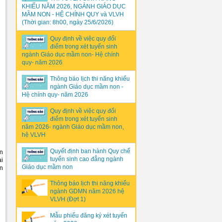
KHIẾU NĂM 2026, NGÀNH GIÁO DỤC
MẦM NON - HỆ CHÍNH QUY và VLVH
(Thời gian: 8h00, ngày 25/6/2026)
Quy định về việc quy đổi
điểm trong xét tuyển sinh
ngành Giáo dục mầm non- Hệ chính
quy- năm 2026
Thông báo lịch thi năng khiếu
ngành Giáo dục mầm non -
Hệ chính quy- năm 2026
Quy định về việc quy đổi
điểm trong xét tuyển sinh
năm 2026- ngành Giáo dục mầm non,
hệ VLVH
Quyết định ban hành Quy chế
ền
tuyển sinh cao đẳng ngành
ại
Giáo dục mầm non
n
Thông báo lịch thi năng khiếu
ngành GDMN năm 2026 hệ
VLVH (Đợt 1)
Mẫu phiếu đăng ký xét tuyển