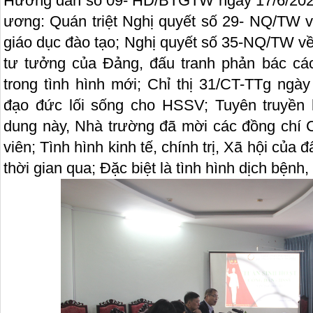
Hướng dẫn số 09- HD/BTGTW ngày 17/6/2021
ương: Quán triệt Nghị quyết số 29- NQ/TW v
giáo dục đào tạo; Nghị quyết số 35-NQ/TW v
tư tưởng của Đảng, đấu tranh phản bác các 
trong tình hình mới; Chỉ thị 31/CT-TTg ng
đạo đức lối sống cho HSSV; Tuyên truyền 
dung này, Nhà trường đã mời các đồng chí C
viên; Tình hình kinh tế, chính trị, Xã hội của 
thời gian qua; Đặc biệt là tình hình dịch bện