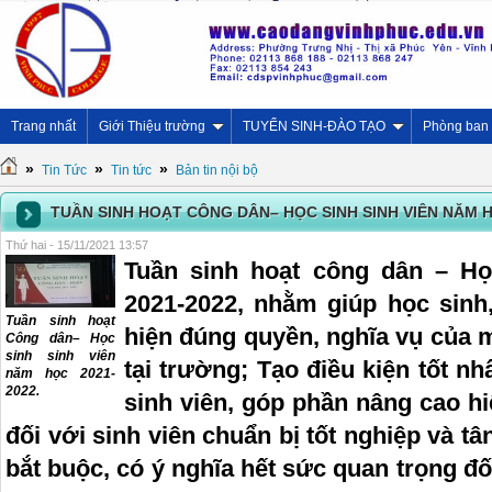
Trang nhất
Giới Thiệu trường
TUYỂN SINH-ĐÀO TẠO
Phòng ban
»
»
»
Tin Tức
Tin tức
Bản tin nội bộ
TUẦN SINH HOẠT CÔNG DÂN– HỌC SINH SINH VIÊN NĂM H
Thứ hai - 15/11/2021 13:57
Tuần sinh hoạt công dân – Họ
2021-2022, nhằm giúp học sinh,
Tuần sinh hoạt
hiện đúng quyền, nghĩa vụ của m
Công dân– Học
sinh sinh viên
tại trường; Tạo điều kiện tốt n
năm học 2021-
2022.
sinh viên, góp phần nâng cao hi
đối với sinh viên chuẩn bị tốt nghiệp và tâ
bắt buộc, có ý nghĩa hết sức quan trọng đố