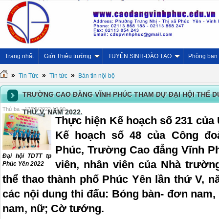
Trang nhất
Giới Thiệu trường
TUYỂN SINH-ĐÀO TẠO
Phòng ban
»
»
»
Tin Tức
Tin tức
Bản tin nội bộ
TRƯỜNG CAO ĐẲNG VĨNH PHÚC THAM DỰ ĐẠI HỘI THỂ D
Thứ ba - 17/05/2022 10:00
THỨ V, NĂM 2022.
Thực hiện Kế hoạch số 231 của
Kế hoạch số 48 của Công đo
Phúc, Trường Cao đẳng Vĩnh Ph
Đại hội TDTT tp
viên, nhân viên của Nhà trườn
Phúc Yên 2022
thể thao thành phố Phúc Yên lần thứ V, 
các nội dung thi đấu: Bóng bàn- đơn nam,
nam, nữ; Cờ tướng.