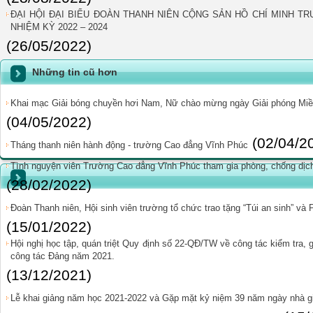
ĐẠI HỘI ĐẠI BIỂU ĐOÀN THANH NIÊN CỘNG SẢN HỒ CHÍ MINH T
NHIỆM KỲ 2022 – 2024
(26/05/2022)
Những tin cũ hơn
Khai mạc Giải bóng chuyền hơi Nam, Nữ chào mừng ngày Giải phóng Miền
(04/05/2022)
(02/04/2
Tháng thanh niên hành động - trường Cao đẳng Vĩnh Phúc
Tình nguyện viên Trường Cao đẳng Vĩnh Phúc tham gia phòng, chống dịch 
(28/02/2022)
Đoàn Thanh niên, Hội sinh viên trường tổ chức trao tặng “Túi an sinh” và
(15/01/2022)
Hội nghị học tập, quán triệt Quy định số 22-QĐ/TW về công tác kiểm tra, 
công tác Đảng năm 2021.
(13/12/2021)
Lễ khai giảng năm học 2021-2022 và Gặp mặt kỷ niệm 39 năm ngày nhà gi