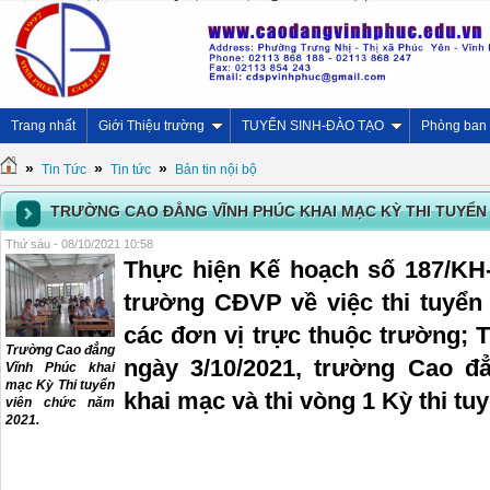
Trang nhất
Giới Thiệu trường
TUYỂN SINH-ĐÀO TẠO
Phòng ban
»
»
»
Tin Tức
Tin tức
Bản tin nội bộ
TRƯỜNG CAO ĐẲNG VĨNH PHÚC KHAI MẠC KỲ THI TUYỂN 
Thứ sáu - 08/10/2021 10:58
Thực hiện Kế hoạch số 187/KH
trường CĐVP về việc thi tuyển 
các đơn vị trực thuộc trường; 
Trường Cao đẳng
ngày 3/10/2021, trường Cao đ
Vĩnh Phúc khai
mạc Kỳ Thi tuyển
khai mạc và thi vòng 1 Kỳ thi t
viên chức năm
2021.