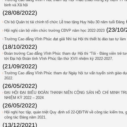
binh và Xã hội
(28/08/2022)
Chi bộ Quản trị tài chính tổ chức Lễ trao tặng Huy hiệu 30 năm tuổi Đảng
(23/10/
Hội nghị cán bộ viên chức trường CĐVP năm học 2022-2023
Trường Cao đẳng Vĩnh Phúc đạt giải Nhì tại Hội thi thiết bị đào tạo tự làm
(18/10/2022)
Đoàn trường Cao đẳng Vĩnh Phúc tham dự Hội thi “Tôi - Đảng viên trẻ tư
tới Đại hội Đoàn tỉnh Vĩnh Phúc lần thứ XVII nhiệm kỳ 2022-2027.
(21/09/2022)
Trường Cao đẳng Vĩnh Phúc tham dự Ngày hội tư vấn tuyển sinh giáo dục
2022.
(26/05/2022)
ĐẠI HỘI ĐẠI BIỂU ĐOÀN THANH NIÊN CỘNG SẢN HỒ CHÍ MINH T
NHIỆM KỲ 2022 – 2024
(26/05/2022)
Hội nghị học tập, quán triệt Quy định số 22-QĐ/TW về công tác kiểm tra, 
công tác Đảng năm 2021.
(13/12/2021)