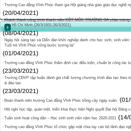
Trường Cao đẳng Vĩnh Phúc tham gia Hội giảng nhà giáo giáo dục nghề n
(20/04/2021)
Khánh thành công trình thanh niên CỘT MỐC TRƯỜNG SA chào mừng 9
sản Hồ Chí Minh (26/3/1931-26/3/2021).
(08/04/2021)
Ngày hội sáng tạo và Diễn đàn khởi nghiệp dành cho học sinh, sinh viê
Tuổi trẻ Vĩnh Phúc vững bước tương lai”
(01/04/2021)
Trường cao đẳng Vĩnh Phúc thẩm định các điều kiện, chuẩn bị công tác
(23/03/2021)
Trường CĐVP tập huấn đánh giá chất lượng chương trình đào tạo theo ti
& đào tạo.
(23/03/2021)
(01
Đoàn thanh niên trường Cao đẳng Vĩnh Phúc trồng cây ngày xuân.
Hội nghị học tập, quán triệt, triển khai thực hiện Nghị quyết Đại hội Đảng 
(14/
Tuần sinh hoạt công dân – Học sinh sinh viên năm học 2020-2021
Trường cao đẳng Vĩnh Phúc tổ chức gặp mặt chia tay cán bộ lãnh đạo ng