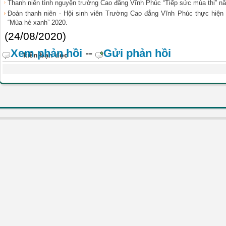
Thanh niên tình nguyện trường Cao đẳng Vĩnh Phúc “Tiếp sức mùa thi” n
Đoàn thanh niên - Hội sinh viên Trường Cao đẳng Vĩnh Phúc thực hiện 
“Mùa hè xanh” 2020.
(24/08/2020)
Xem phản hồi
--
Gửi phản hồi
kiến bạn đọc