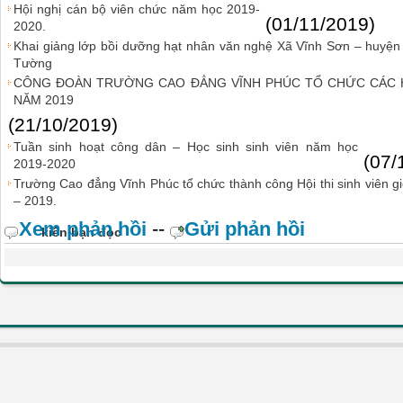
Hội nghị cán bộ viên chức năm học 2019-
(01/11/2019)
2020.
Khai giảng lớp bồi dưỡng hạt nhân văn nghệ Xã Vĩnh Sơn – huyện
Tường
CÔNG ĐOÀN TRƯỜNG CAO ĐẲNG VĨNH PHÚC TỔ CHỨC CÁC 
NĂM 2019
(21/10/2019)
Tuần sinh hoạt công dân – Học sinh sinh viên năm học
(07/
2019-2020
Trường Cao đẳng Vĩnh Phúc tổ chức thành công Hội thi sinh viên g
– 2019.
Xem phản hồi
--
Gửi phản hồi
kiến bạn đọc