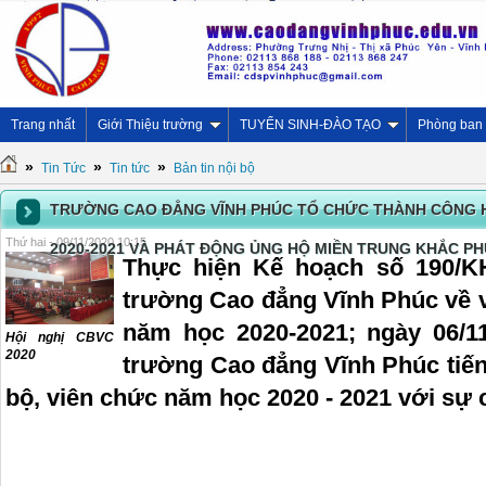
Trang nhất
Giới Thiệu trường
TUYỂN SINH-ĐÀO TẠO
Phòng ban
»
»
»
Tin Tức
Tin tức
Bản tin nội bộ
TRƯỜNG CAO ĐẲNG VĨNH PHÚC TỔ CHỨC THÀNH CÔNG H
Thứ hai - 09/11/2020 10:15
2020-2021 VÀ PHÁT ĐỘNG ỦNG HỘ MIỀN TRUNG KHẮC PHỤ
Thực hiện Kế hoạch số 190/KH
trường Cao đẳng Vĩnh Phúc về 
năm học 2020-2021; ngày 06/11
Hội nghị CBVC
2020
trường Cao đẳng Vĩnh Phúc tiến
bộ, viên chức năm học 2020 - 2021 với sự