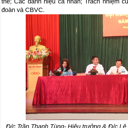
thể; Các danh hiệu cá nhân; Trách nhiệm c
đoàn và CBVC.
Đ/c Trần Thanh Tùng-
Hiệu trưởng & Đ/c Lê