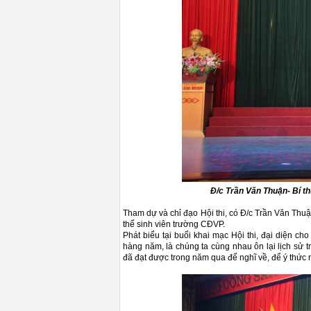
Đ/c Trần Văn Thuận- Bí t
Tham dự và chỉ đạo Hội thi, có Đ/c Trần Văn Thuậ
thể sinh viên trường CĐVP.
Phát biểu tại buổi khai mạc Hội thi, đại diện 
hàng năm, là chúng ta cùng nhau ôn lại lịch sử t
đã đạt được trong năm qua để nghĩ về, để ý thức 