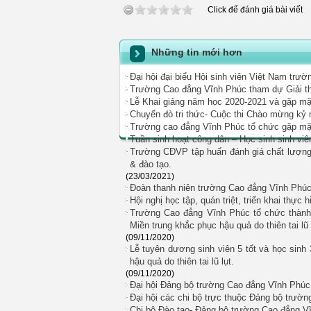
Click để đánh giá bài viết
Những tin mới hơn
Đại hội đại biểu Hội sinh viên Việt Nam trư
Trường Cao đẳng Vĩnh Phúc tham dự Giả
Lễ Khai giảng năm học 2020-2021 và gặp mặ
Chuyến đò tri thức- Cuộc thi Chào mừng kỷ
Trường cao đẳng Vĩnh Phúc tổ chức gặp mặt 
Tuần sinh hoạt công dân – Học sinh sinh vi
Trường CĐVP tập huấn đánh giá chất lượng 
& đào tạo.
(23/03/2021)
Đoàn thanh niên trường Cao đẳng Vĩnh Phúc
Hội nghị học tập, quán triệt, triển khai thực
Trường Cao đẳng Vĩnh Phúc tổ chức thành
Miền trung khắc phục hậu quả do thiên tai lũ 
(09/11/2020)
Lễ tuyên dương sinh viên 5 tốt và học sinh
hậu quả do thiên tai lũ lụt.
(09/11/2020)
Đại hội Đảng bộ trường Cao đẳng Vĩnh Phúc 
Đại hội các chi bộ trực thuộc Đảng bộ trườ
Chi bộ Đào tao- Đảng bộ trường Cao đẳng Vĩ