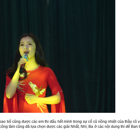
 bao bố cũng được các em thi đấu hết mình trong sự cổ cũ nồng nhiệt của thầy cô 
 công tâm cũng đã lựa chọn được các giải Nhất, Nhì, Ba ở các nội dung thi để Ban 