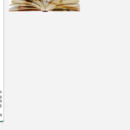
ỗi
ng
ốt
vệ
t