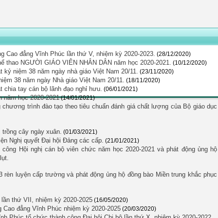
ờng Cao đẳng Vĩnh Phúc lần thứ V, nhiệm kỳ 2020-2023.
(28/12/2020)
i thể thao NGƯỜI GIÁO VIÊN NHÂN DÂN năm học 2020-2021.
(10/12/2020)
t kỷ niệm 38 năm ngày nhà giáo Việt Nam 20/11.
(23/11/2020)
 niệm 38 năm ngày Nhà giáo Việt Nam 20/11.
(18/11/2020)
chia tay cán bộ lãnh đạo nghỉ hưu.
(06/01/2021)
ên năm học 2020-2021
(14/01/2021)
chương trình đào tạo theo tiêu chuẩn đánh giá chất lượng của Bộ giáo dục
 trồng cây ngày xuân.
(01/03/2021)
 hiện Nghị quyết Đại hội Đảng các cấp.
(21/01/2021)
 công Hội nghị cán bộ viên chức năm học 2020-2021 và phát động ủng hộ
lụt.
 3 rèn luyện cấp trường và phát động ủng hộ đồng bào Miền trung khắc phục
lần thứ VII, nhiệm kỳ 2020-2025
(16/05/2020)
ng Cao đẳng Vĩnh Phúc nhiệm kỳ 2020-2025
(20/03/2020)
nh Phúc tổ chức thành công Đại hội Chi bộ lần thứ X, nhiệm kỳ 2020-2022.