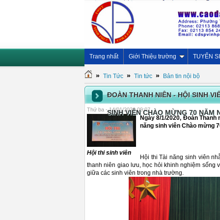
Trang nhất
Giới Thiệu trường
TUYỂN S
»
»
»
Tin Tức
Tin tức
Bản tin nội bộ
ĐOÀN THANH NIÊN - HỘI SINH V
Thứ ba - 14/01/2020 09:07
SINH VIÊN CHÀO MỪNG 70 NĂM NG
Ngày 8/1/2020, Đoàn Thanh n
năng sinh viên Chào mừng 70
Hội thi sinh viên
Hội thi Tài năng sinh viên n
thanh niên giao lưu, học hỏi khinh nghiệm sống và 
giữa các sinh viên trong nhà trường.