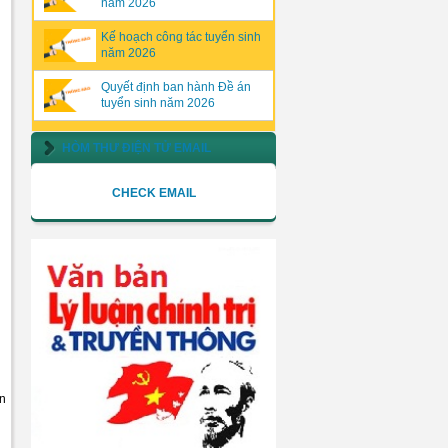
năm 2026
Kế hoạch công tác tuyển sinh
năm 2026
Quyết định ban hành Đề án
tuyển sinh năm 2026
HÒM THƯ ĐIỆN TỬ EMAIL
CHECK EMAIL
ân