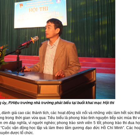
 ủy, P.Hiệu trưởng nhà trường phát biểu tại buổi khai mạc Hội thi
đánh giá cao các thành tích, các hoạt động sôi nổi và những việc làm hết sức thi
ng trong thời gian vừa qua: Tiêu biểu là phong trào tình nguyện tiếp sức mùa thi 
ơn đáp nghĩa, vì người nghèo; phong trào sinh viên 5 tốt; phong trào thi đua h
ực “Cuộc vận động học tập và làm theo tấm gương đạo đức Hồ Chí Minh”. Các ho
xuyên được tổ chức.