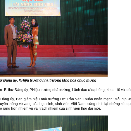
hư Đảng ủy, P.Hiệu trưởng nhà trường
tặng hoa chúc mừng
n- Bí thư Đảng ủy, P.Hiệu trưởng nhà trường; Lãnh đạo các phòng, khoa , tổ và to
cho Đảng ủy, Ban giám hiệu nhà trường Đ/c Trần Văn Thuận nhấn mạnh: Mỗi dịp 9
ruyền thống vẻ vang của học sinh, sinh viên Việt Nam, cùng nhìn lại những kết q
rõ ràng hơn nhiệm vụ và trách nhiệm của sinh viên thời đại mới.