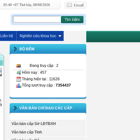
05:40 +07 Thứ bảy, 08/08/2026
Liên hệ
Nghiên cứu khoa học
BỘ ĐẾM
Đang truy cập : 2
Hôm nay : 457
ài
Tháng hiện tại : 11626
Tổng lượt truy cập :
7354437
n,
ết
VĂN BẢN CHỈ ĐẠO CÁC CẤP
Văn bản cấp Sở LĐTBXH
Văn bản cấp Tỉnh