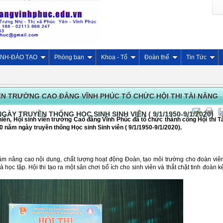
INH-ĐÀO TẠO
Phòng ban
Khoa - Tổ
Đoàn thể
Tin Tức
IÊN TRƯỜNG CAO ĐẲNG VĨNH PHÚC TỔ CHỨC HỘI THI TÀI NĂNG
ÀY TRUYỀN THỐNG HỌC SINH SINH VIÊN ( 9/1/1950-9/1/2020)
iên, Hội sinh viên trường Cao đẳng Vĩnh Phúc đã tổ chức thành công Hội thi T
 năm ngày truyền thống Học sinh Sinh viên ( 9/1/1950-9/1/2020).
hằm nâng cao nội dung, chất lượng hoạt động Đoàn, tạo môi trường cho đoàn viê
học tập. Hội thi tạo ra một sân chơi bổ ích cho sinh viên và thắt chặt tinh đoàn k