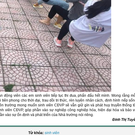
ần động viên các em sinh viên tiếp tục thi đua, phấn đấu hết mình. Mong rằng m
tiên phong cho thời đại, trau dồi tri thức, rèn luyện nhân cách, định hình nếp số
iên trường mong muốn sinh viên CĐVP sẽ vẫn giữ gìn và phát huy truyền thống t
sinh viên CĐVP, góp phần vào sự nghiệp công nghiệp hóa, hiện đại hóa và bảo 
n vào sự ổn định và phát triển của Nhà trường nói riêng.
Đinh Thị Tuyế
Từ khóa:
sinh viên