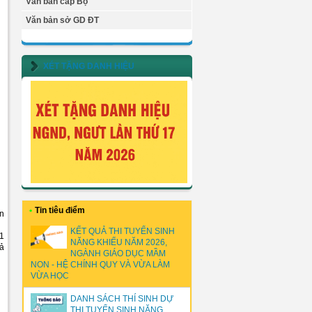
Văn bản cấp Bộ
Văn bản sở GD ĐT
XÉT TẶNG DANH HIỆU
•
Tin tiêu điểm
àn
KẾT QUẢ THI TUYỂN SINH
/1
NĂNG KHIẾU NĂM 2026,
uả
NGÀNH GIÁO DỤC MẦM
NON - HỆ CHÍNH QUY VÀ VỪA LÀM
VỪA HỌC
DANH SÁCH THÍ SINH DỰ
THI TUYỂN SINH NĂNG