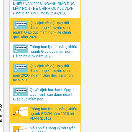
KHIẾU NĂM 2026, NGÀNH GIÁO DỤC
MẦM NON - HỆ CHÍNH QUY và VLVH
(Thời gian: 8h00, ngày 25/6/2026)
Quy định về việc quy đổi
điểm trong xét tuyển sinh
ngành Giáo dục mầm non- Hệ chính
quy- năm 2026
Thông báo lịch thi năng khiếu
ngành Giáo dục mầm non -
Hệ chính quy- năm 2026
Quy định về việc quy đổi
điểm trong xét tuyển sinh
năm 2026- ngành Giáo dục mầm non,
hệ VLVH
Quyết định ban hành Quy chế
tuyển sinh cao đẳng ngành
Giáo dục mầm non
ết
Thông báo lịch thi năng khiếu
và
ngành GDMN năm 2026 hệ
ọc
VLVH (Đợt 1)
ạt
Mẫu phiếu đăng ký xét tuyển