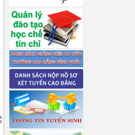
và
tổ