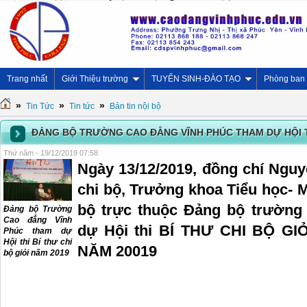
Trang nhất
Giới Thiệu trường
TUYỂN SINH-ĐÀO TẠO
Phòng ban
»
»
»
Tin Tức
Tin tức
Bản tin nội bộ
ĐẢNG BỘ TRƯỜNG CAO ĐẲNG VĨNH PHÚC THAM DỰ HỘI TH
Thứ năm - 19/12/2019 07:58
Ngày 13/12/2019, đồng chí Ngu
chi bộ, Trưởng khoa Tiểu học- 
bộ trực thuộc Đảng bộ trường
Đảng bộ Trường
Cao đẳng Vĩnh
dự Hội thi BÍ THƯ CHI BỘ G
Phúc tham dự
Hội thi Bí thư chi
NĂM 20019
bộ giỏi năm 2019