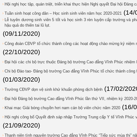
Hội nghị học tập, quán triệt, triển khai thực hiện Nghị quyết Đại hội Đảng 
(14/
Tuần sinh hoạt công dân – Học sinh sinh viên năm học 2020-2021
Lễ tuyên dương sinh viên 5 tốt và học sinh 3 rèn luyện cấp trường và p
hậu quả do thiên tai lũ lụt.
(09/11/2020)
Công đoàn CĐVP tổ chức thành công các hoạt động chào mừng kỷ niệm 
(22/10/2020)
Đại hội các chi bộ trực thuộc Đảng bộ trường Cao đẳng Vĩnh Phúc nhiệm
Chi bộ Đào tao- Đảng bộ trường Cao đẳng Vĩnh Phúc tổ chức thành công Đ
(01/03/2020)
(17/02/202
Trường CĐVP dọn vệ sinh khử khuẩn phòng dịch bệnh
Đại hội Đảng bộ trường Cao đẳng Vĩnh Phúc lần thứ VII, nhiệm kỳ 2020-2
(16/
Khai mạc Giải bóng chuyền hơi nam cán bộ viên chức năm 2020
Hội nghị công bố Quyết định sáp nhập Trường Trung cấp Y tế Vĩnh Phúc
(21/09/2020)
Thanh niên tình nguyện trường Cao đẳng Vĩnh Phúc “Tiếp sức mùa thi” n