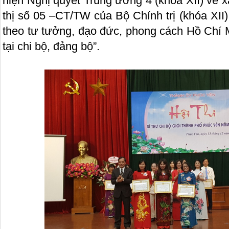
hiện Nghị quyết Trung ương 4 (khóa XII) về 
thị số 05 –CT/TW của Bộ Chính trị (khóa XII
theo tư tưởng, đạo đức, phong cách Hồ Chí M
tại chi bộ, đảng bộ”.