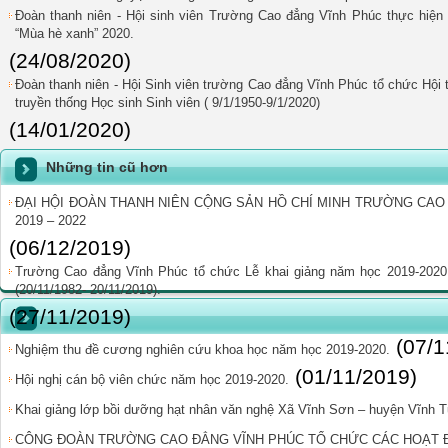
Đoàn thanh niên - Hội sinh viên Trường Cao đẳng Vĩnh Phúc thực hiện 
“Mùa hè xanh” 2020.
(24/08/2020)
Đoàn thanh niên - Hội Sinh viên trường Cao đẳng Vĩnh Phúc tổ chức Hội
truyền thống Học sinh Sinh viên ( 9/1/1950-9/1/2020)
(14/01/2020)
Những tin cũ hơn
ĐẠI HỘI ĐOÀN THANH NIÊN CỘNG SẢN HỒ CHÍ MINH TRƯỜNG CAO 
2019 – 2022
(06/12/2019)
Trường Cao đẳng Vĩnh Phúc tổ chức Lễ khai giảng năm học 2019-202
(20/11/1982- 20/11/2019).
(27/11/2019)
(07/1
Nghiệm thu đề cương nghiên cứu khoa học năm học 2019-2020.
(01/11/2019)
Hội nghị cán bộ viên chức năm học 2019-2020.
Khai giảng lớp bồi dưỡng hạt nhân văn nghệ Xã Vĩnh Sơn – huyện Vĩnh 
CÔNG ĐOÀN TRƯỜNG CAO ĐẲNG VĨNH PHÚC TỔ CHỨC CÁC HOẠT Đ