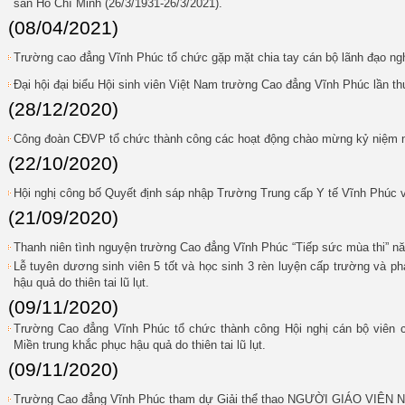
sản Hồ Chí Minh (26/3/1931-26/3/2021).
(08/04/2021)
Trường cao đẳng Vĩnh Phúc tổ chức gặp mặt chia tay cán bộ lãnh đạo ng
Đại hội đại biểu Hội sinh viên Việt Nam trường Cao đẳng Vĩnh Phúc lần t
(28/12/2020)
Công đoàn CĐVP tổ chức thành công các hoạt động chào mừng kỷ niệm 
(22/10/2020)
Hội nghị công bố Quyết định sáp nhập Trường Trung cấp Y tế Vĩnh Phúc
(21/09/2020)
Thanh niên tình nguyện trường Cao đẳng Vĩnh Phúc “Tiếp sức mùa thi” n
Lễ tuyên dương sinh viên 5 tốt và học sinh 3 rèn luyện cấp trường và p
hậu quả do thiên tai lũ lụt.
(09/11/2020)
Trường Cao đẳng Vĩnh Phúc tổ chức thành công Hội nghị cán bộ viên 
Miền trung khắc phục hậu quả do thiên tai lũ lụt.
(09/11/2020)
Trường Cao đẳng Vĩnh Phúc tham dự Giải thể thao NGƯỜI GIÁO VIÊ