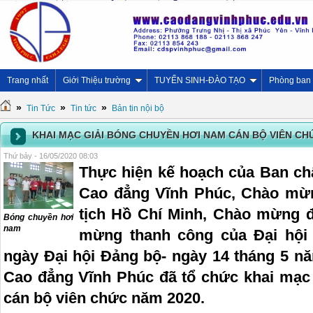
Trang nhất
Giới Thiệu trường
TUYỂN SINH-ĐÀO TẠO
Phòng ban
»
»
»
Tin Tức
Tin tức
Bản tin nội bộ
KHAI MẠC GIẢI BÓNG CHUYỀN HƠI NAM CÁN BỘ VIÊN CH
Thứ bảy - 16/05/2020 08:03
Thực hiện kế hoạch của Ban c
Cao đẳng Vĩnh Phúc, Chào mừ
tịch Hồ Chí Minh, Chào mừng đ
Bóng chuyền hơi
nam
mừng thanh công của Đại hội
ngày Đại hội Đảng bộ- ngày 14 tháng 5 n
Cao đẳng Vĩnh Phúc đã tổ chức khai mạc
cán bộ viên chức năm 2020.