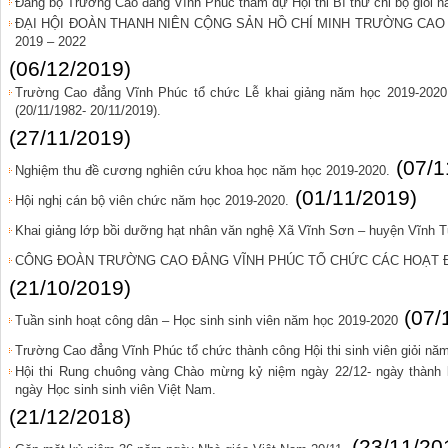
Đảng bộ Trường Cao đẳng Vĩnh Phúc tham dự Hội thi Bí thư chi bộ giỏi 
ĐẠI HỘI ĐOÀN THANH NIÊN CỘNG SẢN HỒ CHÍ MINH TRƯỜNG CAO 
2019 – 2022
(06/12/2019)
Trường Cao đẳng Vĩnh Phúc tổ chức Lễ khai giảng năm học 2019-202
(20/11/1982- 20/11/2019).
(27/11/2019)
(07/1
Nghiệm thu đề cương nghiên cứu khoa học năm học 2019-2020.
(01/11/2019)
Hội nghị cán bộ viên chức năm học 2019-2020.
Khai giảng lớp bồi dưỡng hạt nhân văn nghệ Xã Vĩnh Sơn – huyện Vĩnh 
CÔNG ĐOÀN TRƯỜNG CAO ĐẲNG VĨNH PHÚC TỔ CHỨC CÁC HOẠT Đ
(21/10/2019)
(07/
Tuần sinh hoạt công dân – Học sinh sinh viên năm học 2019-2020
Trường Cao đẳng Vĩnh Phúc tổ chức thành công Hội thi sinh viên giỏi nă
Hội thi Rung chuông vàng Chào mừng kỷ niệm ngày 22/12- ngày thành 
ngày Học sinh sinh viên Việt Nam.
(21/12/2018)
(23/11/20