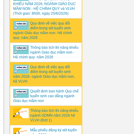
KHIẾU NĂM 2026, NGÀNH GIÁO DỤC
MẦM NON - HỆ CHÍNH QUY và VLVH
(Thời gian: 8h00, ngày 25/6/2026)
Quy định về việc quy đổi
điểm trong xét tuyển sinh
ngành Giáo dục mầm non- Hệ chính
quy- năm 2026
Thông báo lịch thi năng khiếu
ngành Giáo dục mầm non -
Hệ chính quy- năm 2026
Quy định về việc quy đổi
điểm trong xét tuyển sinh
năm 2026- ngành Giáo dục mầm non,
hệ VLVH
Quyết định ban hành Quy chế
tuyển sinh cao đẳng ngành
Giáo dục mầm non
Thông báo lịch thi năng khiếu
ngành GDMN năm 2026 hệ
VLVH (Đợt 1)
Mẫu phiếu đăng ký xét tuyển