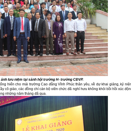
ảnh lưu niệm tại sảnh hội trường H- trường CĐVP.
cống hiến cho mái trường Cao đẳng Vĩnh Phúc thân yêu, về dự khai giảng, kỷ ni
ầy cô giáo, các đồng chí cán bộ viên chức đã nghỉ hưu không khỏi bồi hồi xúc độ
rong những năm tháng đã qua.