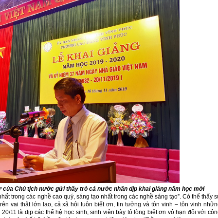
 của Chủ tịch nước gửi thầy trò cả nước nhân dịp khai giảng năm học mới
ất trong các nghề cao quý, sáng tạo nhất trong các nghề sáng tạo”. Có thể thấy 
vai thật lớn lao, cả xã hội luôn biết ơn, tin tưởng và tôn vinh – tôn vinh nhữ
/11 là dịp các thế hệ học sinh, sinh viên bày tỏ lòng biết ơn vô hạn đối với cô