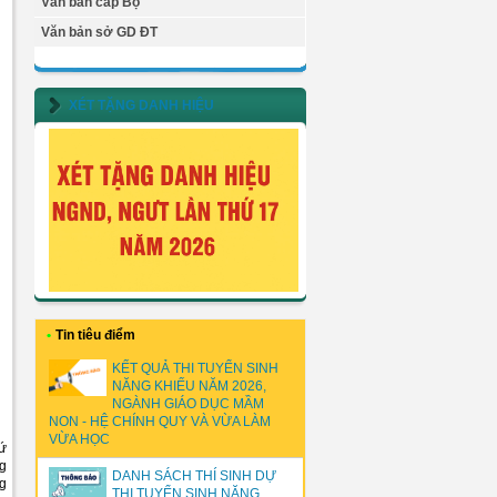
Văn bản cấp Bộ
Văn bản sở GD ĐT
XÉT TẶNG DANH HIỆU
•
Tin tiêu điểm
KẾT QUẢ THI TUYỂN SINH
NĂNG KHIẾU NĂM 2026,
NGÀNH GIÁO DỤC MẦM
NON - HỆ CHÍNH QUY VÀ VỪA LÀM
VỪA HỌC
sứ
ng
DANH SÁCH THÍ SINH DỰ
ng
THI TUYỂN SINH NĂNG