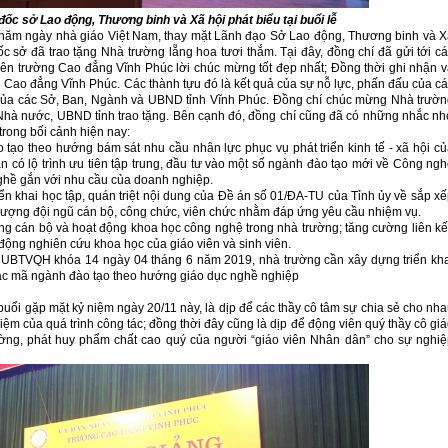
đốc sở Lao động, Thương binh và Xã hội phát biểu tại buổi lễ
 năm ngày nhà giáo Việt Nam, thay mặt Lãnh đạo Sở Lao động, Thương binh và 
c sở đã trao tặng Nhà trường lẵng hoa tươi thắm. Tại đây, đồng chí đã gửi tới c
 viên trường Cao đẳng Vĩnh Phúc lời chúc mừng tốt đẹp nhất; Đồng thời ghi nhận 
 Cao đẳng Vĩnh Phúc. Các thành tựu đó là kết quả của sự nỗ lực, phấn đấu của c
rợ của các Sở, Ban, Ngành và UBND tỉnh Vĩnh Phúc. Đồng chí chúc mừng Nhà trườ
à nước, UBND tỉnh trao tặng. Bên cạnh đó, đồng chí cũng đã có những nhắc n
trong bối cảnh hiện nay:
o tạo theo hướng bám sát nhu cầu nhân lực phục vụ phát triển kinh tế - xã hội c
ần có lộ trình ưu tiên tập trung, đầu tư vào một số ngành đào tạo mới về Công ng
 nghề gắn với nhu cầu của doanh nghiệp.
riển khai học tập, quán triệt nội dung của Đề án số 01/ĐA-TU của Tỉnh ủy về sắp x
t lượng đội ngũ cán bộ, công chức, viên chức nhằm đáp ứng yêu cầu nhiệm vụ.
g cán bộ và hoạt động khoa học công nghệ trong nhà trường; tăng cường liên kế
t động nghiên cứu khoa học của giáo viên và sinh viên.
ủa UBTVQH khóa 14 ngày 04 tháng 6 năm 2019, nhà trường cần xây dựng triển kh
các mã ngành đào tạo theo hướng giáo dục nghề nghiệp
uổi gặp mặt kỷ niệm ngày 20/11 này, là dịp để các thầy cô tâm sự chia sẻ cho nh
m của quá trình công tác; đồng thời đây cũng là dịp để động viên quý thầy cô gi
rường, phát huy phẩm chất cao quý của người “giáo viên Nhân dân” cho sự nghi