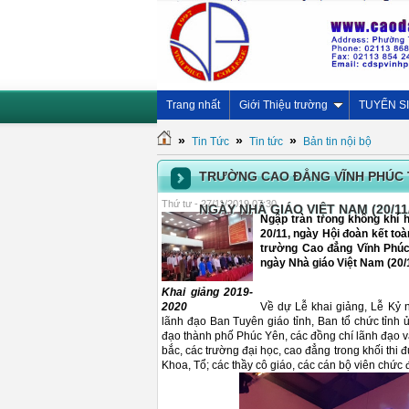
Trang nhất
Giới Thiệu trường
TUYỂN S
»
»
»
Tin Tức
Tin tức
Bản tin nội bộ
TRƯỜNG CAO ĐẲNG VĨNH PHÚC T
Thứ tư - 27/11/2019 07:30
NGÀY NHÀ GIÁO VIỆT NAM (20/11/1
Ngập tràn trong không khí
20/11, ngày Hội đoàn kết to
trường Cao đẳng Vĩnh Phúc
ngày Nhà giáo Việt Nam (20/
Khai giảng 2019-
2020
Về dự Lễ khai giảng, Lễ Kỷ n
lãnh đạo Ban Tuyên giáo tỉnh, Ban tổ chức tỉnh 
đạo thành phố Phúc Yên, các đồng chí lãnh đạo v
bắc, các trường đại học, cao đẳng trong khối thi
Khoa, Tổ; các thầy cô giáo, các cán bộ viên chức