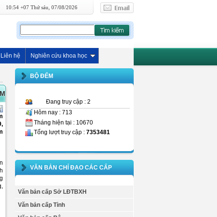
10:54 +07 Thứ sáu, 07/08/2026
Liên hệ
Nghiên cứu khoa học
BỘ ĐẾM
ĂM
Đang truy cập : 2
Hôm nay : 713
m
Tháng hiện tại : 10670
9,
m
Tổng lượt truy cập :
7353481
ện
VĂN BẢN CHỈ ĐẠO CÁC CẤP
nh
ng
g,
Văn bản cấp Sở LĐTBXH
Văn bản cấp Tỉnh