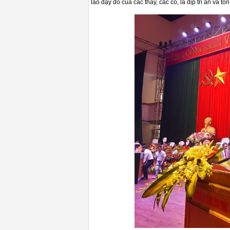
lao dạy dỗ của các thầy, các cô, là dịp tri ân và t