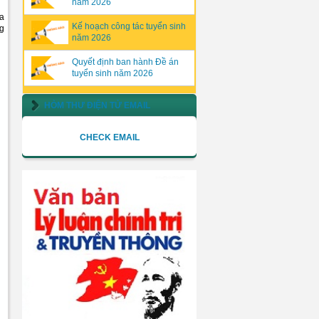
năm 2026
ủa
Kế hoạch công tác tuyển sinh
ng
năm 2026
Quyết định ban hành Đề án
tuyển sinh năm 2026
HÒM THƯ ĐIỆN TỬ EMAIL
CHECK EMAIL