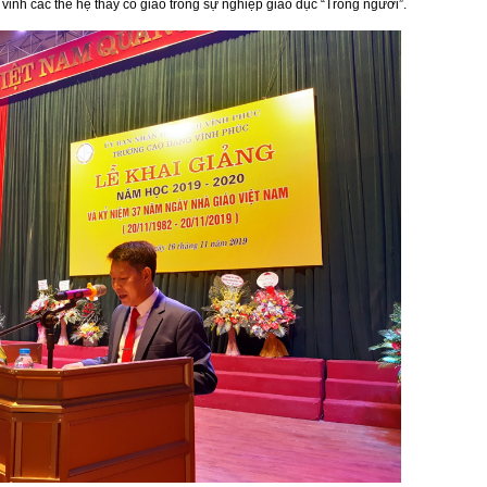
ôn vinh các thế hệ thầy cô giáo trong sự nghiệp giáo dục “Trồng người”.