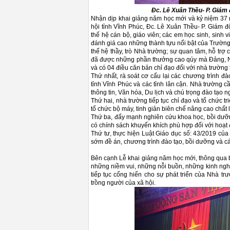
Đc. Lê Xuân Thều- P. Giám 
Nhận dịp khai giảng năm học mới và kỷ niệm 37
hội tỉnh Vĩnh Phúc, Đc. Lê Xuân Thều- P. Giám đố
thế hệ cán bộ, giáo viên; các em học sinh, sinh
đánh giá cao những thành tựu nổi bật của Trường
thế hệ thầy, trò Nhà trường; sự quan tâm, hỗ t
đã được những phần thưởng cao qúy mà Đảng, Nh
và có 04 điều căn bản chỉ đạo đối với nhà trường 
Thứ nhất, rà soát cơ cấu lại các chương trình đà
tỉnh Vĩnh Phúc và các tỉnh lân cận. Nhà trường c
thông tin, Văn hóa, Du lịch và chú trọng đào tạo
Thứ hai, nhà trường tiếp tục chỉ đạo và tổ chức t
tổ chức bộ máy, tinh giản biên chế nâng cao chấ
Thứ ba, đẩy mạnh nghiên cứu khoa học, bồi dưỡn
có chính sách khuyến khích phù hợp đối với hoạ
Thứ tư, thực hiện Luật Giáo dục số: 43/2019 c
sớm đề án, chương trình đào tạo, bồi dưỡng và 
Bên cạnh Lễ khai giảng năm học mới, thông qua b
những niềm vui, những nỗi buồn, những kinh nghiệ
tiếp tục cống hiến cho sự phát triển của Nhà t
trồng người của xã hội.