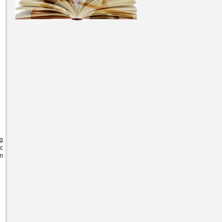
ng
úc
ân