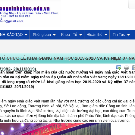
INH-ĐÀO TẠO
Phòng ban
Khoa - Tổ
Đoàn thể
Tin Tức
Ổ CHỨC LỄ KHAI GIẢNG NĂM HỌC 2019-2020 VÀ KỶ NIỆM 37 N
982- 20/11/2019).
 hân hoan trên khắp mọi miền của đất nước hướng về ngày nhà giáo Việt Na
àn dân và Kỷ niệm ngày thành lập Quân đội nhân dân Việt Nam; ngày 16/11/201
 đã long trọng tổ chức Lễ khai giảng năm học 2019-2020 và Kỷ niệm 37 nă
11/1982- 20/11/2019)
iệm ngày Nhà giáo Việt Nam lần này với nhà trường có các đồng chí là: đại di
ủy, Sở Lao động, Thương binh xã hội, Sở Nội vụ, Ban giám đốc Công an tỉnh, lã
à nguyên là lãnh đạo Nhà trường, đại diện các trường đại học, cao đẳng cụm Tru
 đua, các cơ quan đơn vị đóng trên địa bàn thành phố Phúc Yên, lãnh đạo các Phòn
 đã nghỉ hưu và đang công tác tại Nhà trường cùng các em sinh viên của trường.