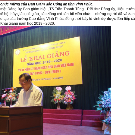
 chúc mừng của Ban Giám đốc Công an tỉnh Vĩnh Phúc.
 mặt Đảng ủy, Ban giám hiệu, TS.Trần Thanh Tùng - P.Bí thư Đảng ủy, Hiệu trưở
c thế hệ thầy giáo, cô giáo, các đồng chí cán bộ viên chức – những người đã và đa
o tạo của trường Cao đẳng Vĩnh Phúc, đồng thời bày tỏ vinh dự được đón tiếp c
bố Khai giảng năm học 2019 - 2020.