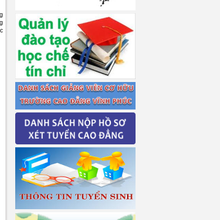
ng
ng
ác