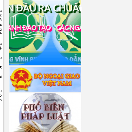
Xã
ác
và
ác
ng
hở
ủa
hệ
ếp
t;
ai
au
áo
ệp