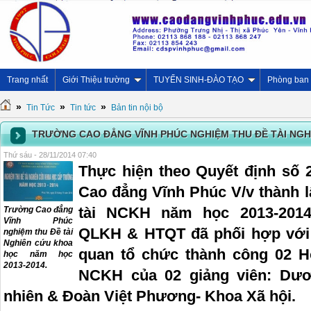
Trang nhất
Giới Thiệu trường
TUYỂN SINH-ĐÀO TẠO
Phòng ban
»
»
»
Tin Tức
Tin tức
Bản tin nội bộ
TRƯỜNG CAO ĐẲNG VĨNH PHÚC NGHIỆM THU ĐỀ TÀI NGH
Thứ sáu - 28/11/2014 07:40
Thực hiện theo Quyết định số
Cao đẳng Vĩnh Phúc V/v thành 
tài NCKH năm học 2013-2014,
Trường Cao đẳng
Vĩnh Phúc
QLKH & HTQT đã phối hợp với 
nghiệm thu Đề tài
Nghiên cứu khoa
quan tổ chức thành công 02 H
học năm học
2013-2014.
NCKH của 02 giảng viên: Dư
nhiên & Đoàn Việt Phương- Khoa Xã hội.