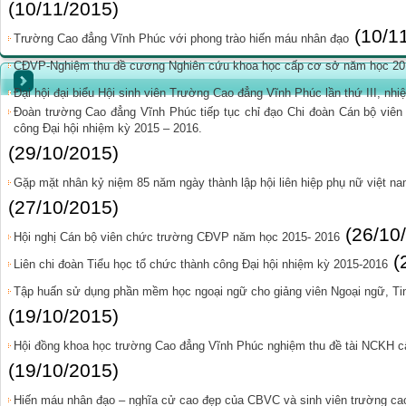
(10/11/2015)
(10/1
Trường Cao đẳng Vĩnh Phúc với phong trào hiến máu nhân đạo
CĐVP-Nghiệm thu đề cương Nghiên cứu khoa học cấp cơ sở năm học 20
Đại hội đại biểu Hội sinh viên Trường Cao đẳng Vĩnh Phúc lần thứ III, nh
Đoàn trường Cao đẳng Vĩnh Phúc tiếp tục chỉ đạo Chi đoàn Cán bộ viên 
công Đại hội nhiệm kỳ 2015 – 2016.
(29/10/2015)
Gặp mặt nhân kỷ niệm 85 năm ngày thành lập hội liên hiệp phụ nữ việt na
(27/10/2015)
(26/10
Hội nghị Cán bộ viên chức trường CĐVP năm học 2015- 2016
(
Liên chi đoàn Tiểu học tổ chức thành công Đại hội nhiệm kỳ 2015-2016
Tập huấn sử dụng phần mềm học ngoại ngữ cho giảng viên Ngoại ngữ, Tin
(19/10/2015)
Hội đồng khoa học trường Cao đẳng Vĩnh Phúc nghiệm thu đề tài NCKH c
(19/10/2015)
Hiến máu nhân đạo – nghĩa cử cao đẹp của CBVC và sinh viên trường ca