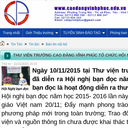
Trang nhất
Giới Thiệu trường
TUYỂN SINH-ĐÀO TẠO
Phòng ban
»
»
»
Tin Tức
Tin tức
Bản tin nội bộ
THƯ VIỆN TRƯỜNG CAO ĐẲNG VĨNH PHÚC TỔ CHỨC HỘI 
Thứ tư - 11/11/2015 16:31
Ngày 10/11/2015 tại Thư viện 
đã diễn ra Hội nghị bạn đọc nă
bạn đọc là hoạt động diễn ra th
Hội Nghị bạn đọc
Hội nghị bạn đọc năm học 2015- 2016 lần 
giáo Việt nam 20/11; Đẩy mạnh phong trào
phương pháp mới trong toàn trường; Trao đổ
viện và nguồn thông tin chưa được khai thác t