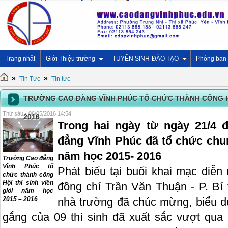
Trang nhất
Giới Thiệu trường
TUYỂN SINH-ĐÀO TẠO
Phòng ban
»
»
Tin Tức
Tin tức
TRƯỜNG CAO ĐẲNG VĨNH PHÚC TỔ CHỨC THÀNH CÔNG HỘI
Thứ sáu - 06/05/2016 14:54
2016
Trong hai ngày từ ngày 21/4 
đẳng Vĩnh Phúc đã tổ chức chung
năm học 2015- 2016
Trường Cao đẳng
Vĩnh Phúc tổ
Phát biểu tại buổi khai mạc diễn
chức thành công
Hội thi sinh viên
đồng chí Trần Văn Thuận - P. Bí 
giỏi năm học
2015 – 2016
nhà trường đã chúc mừng, biểu dư
gắng của 09 thí sinh đã xuất sắc vượt qu