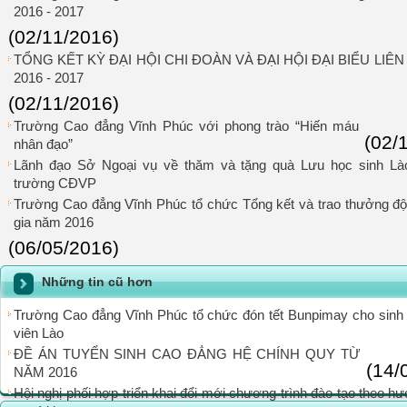
2016 - 2017
(02/11/2016)
TỔNG KẾT KỲ ĐẠI HỘI CHI ĐOÀN VÀ ĐẠI HỘI ĐẠI BIỂU LIÊ
2016 - 2017
(02/11/2016)
Trường Cao đẳng Vĩnh Phúc với phong trào “Hiến máu
(02/
nhân đạo”
Lãnh đạo Sở Ngoại vụ về thăm và tặng quà Lưu học sinh Lào
trường CĐVP
Trường Cao đẳng Vĩnh Phúc tổ chức Tổng kết và trao thưởng độ
gia năm 2016
(06/05/2016)
Những tin cũ hơn
Trường Cao đẳng Vĩnh Phúc tổ chức đón tết Bunpimay cho sinh
viên Lào
ĐỀ ÁN TUYỂN SINH CAO ĐẲNG HỆ CHÍNH QUY TỪ
(14/
NĂM 2016
Hội nghị phối hợp triển khai đổi mới chương trình đào tạo theo hư