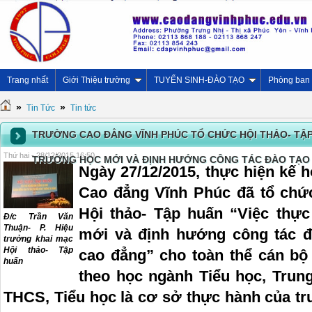
Trang nhất
Giới Thiệu trường
TUYỂN SINH-ĐÀO TẠO
Phòng ban
»
»
Tin Tức
Tin tức
TRƯỜNG CAO ĐẲNG VĨNH PHÚC TỔ CHỨC HỘI THẢO- TẬP
Thứ hai - 28/12/2015 16:50
TRƯỜNG HỌC MỚI VÀ ĐỊNH HƯỚNG CÔNG TÁC ĐÀO TẠO 
Ngày 27/12/2015, thực hiện kế 
Cao đẳng Vĩnh Phúc đã tổ chứ
Hội thảo- Tập huấn “Việc thự
Đ/c Trần Văn
Thuận- P. Hiệu
mới và định hướng công tác đ
trưởng khai mạc
Hội thảo- Tập
cao đẳng” cho toàn thể cán bộ 
huấn
theo học ngành Tiểu học, Trun
THCS, Tiểu học là cơ sở thực hành của tr