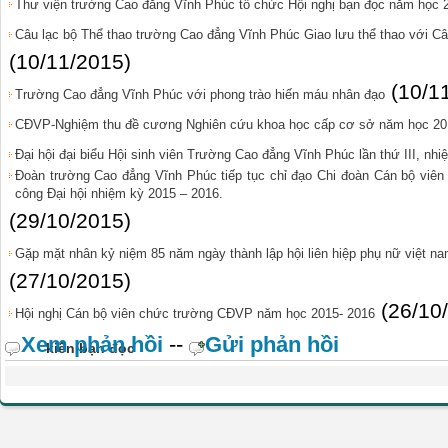
Thư viện trường Cao đẳng Vĩnh Phúc tổ chức Hội nghị bạn đọc năm học 
Câu lạc bộ Thể thao trường Cao đẳng Vĩnh Phúc Giao lưu thể thao với Câ
(10/11/2015)
(10/1
Trường Cao đẳng Vĩnh Phúc với phong trào hiến máu nhân đạo
CĐVP-Nghiệm thu đề cương Nghiên cứu khoa học cấp cơ sở năm học 20
Đại hội đại biểu Hội sinh viên Trường Cao đẳng Vĩnh Phúc lần thứ III, nh
Đoàn trường Cao đẳng Vĩnh Phúc tiếp tục chỉ đạo Chi đoàn Cán bộ viên 
công Đại hội nhiệm kỳ 2015 – 2016.
(29/10/2015)
Gặp mặt nhân kỷ niệm 85 năm ngày thành lập hội liên hiệp phụ nữ việt na
(27/10/2015)
(26/10
Hội nghị Cán bộ viên chức trường CĐVP năm học 2015- 2016
Xem phản hồi
--
Gửi phản hồi
kiến bạn đọc