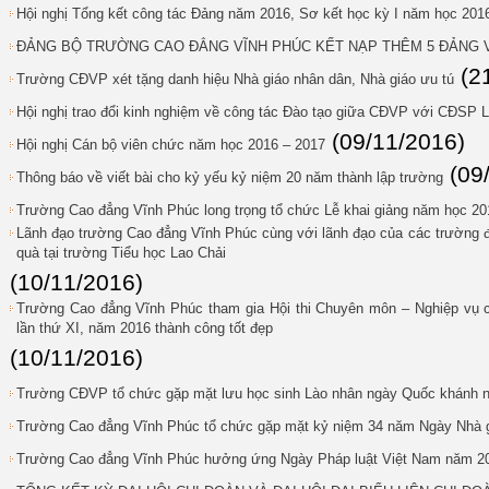
Hội nghị Tổng kết công tác Đảng năm 2016, Sơ kết học kỳ I năm học 201
ĐẢNG BỘ TRƯỜNG CAO ĐẲNG VĨNH PHÚC KẾT NẠP THÊM 5 ĐẢNG V
(2
Trường CĐVP xét tặng danh hiệu Nhà giáo nhân dân, Nhà giáo ưu tú
Hội nghị trao đổi kinh nghiệm về công tác Đào tạo giữa CĐVP với CĐSP
(09/11/2016)
Hội nghị Cán bộ viên chức năm học 2016 – 2017
(09
Thông báo về viết bài cho kỷ yếu kỷ niệm 20 năm thành lập trường
Trường Cao đẳng Vĩnh Phúc long trọng tổ chức Lễ khai giảng năm học 20
Lãnh đạo trường Cao đẳng Vĩnh Phúc cùng với lãnh đạo của các trường đ
quà tại trường Tiểu học Lao Chải
(10/11/2016)
Trường Cao đẳng Vĩnh Phúc tham gia Hội thi Chuyên môn – Nghiệp vụ 
lần thứ XI, năm 2016 thành công tốt đẹp
(10/11/2016)
Trường CĐVP tổ chức gặp mặt lưu học sinh Lào nhân ngày Quốc khán
Trường Cao đẳng Vĩnh Phúc tổ chức gặp mặt kỷ niệm 34 năm Ngày Nhà g
Trường Cao đẳng Vĩnh Phúc hưởng ứng Ngày Pháp luật Việt Nam năm 2