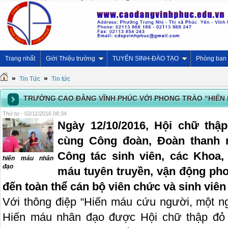
Trang nhất
Giới Thiệu trường
TUYỂN SINH-ĐÀO TẠO
Phòng ban
»
»
Tin Tức
Tin tức
TRƯỜNG CAO ĐẲNG VĨNH PHÚC VỚI PHONG TRÀO “HIẾN
Thứ tư - 02/11/2016 08:34
Ngày 12/10/2016, Hội chữ thậ
cùng Công đoàn, Đoàn thanh n
Công tác sinh viên, các Khoa,
hiến máu nhân
đạo
máu tuyên truyền, vận động ph
đến toàn thể cán bộ viên chức và sinh viên
Với thông điệp “Hiến máu cứu người, một ng
Hiến máu nhân đạo được Hội chữ thập đỏ 