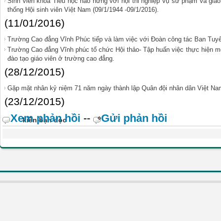
Sinh viên khoa Tiểu học hào hứng với hội thi nghiệp vụ sư phạm và gi
thống Hội sinh viên Việt Nam (09/1/1944 -09/1/2016).
(11/01/2016)
Trường Cao đẳng Vĩnh Phúc tiếp và làm việc với Đoàn công tác Ban Tuyê
Trường Cao đẳng Vĩnh phúc tổ chức Hội thảo- Tập huấn việc thực hiện m
đào tạo giáo viên ở trường cao đẳng.
(28/12/2015)
Gặp mặt nhân kỷ niệm 71 năm ngày thành lập Quân đội nhân dân Việt Nam
(23/12/2015)
Xem phản hồi
--
Gửi phản hồi
kiến bạn đọc