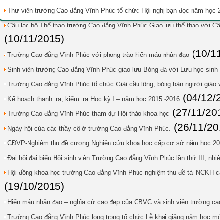
Thư viện trường Cao đẳng Vĩnh Phúc tổ chức Hội nghị bạn đọc năm học 
Câu lạc bộ Thể thao trường Cao đẳng Vĩnh Phúc Giao lưu thể thao với Câ
(10/11/2015)
(10/1
Trường Cao đẳng Vĩnh Phúc với phong trào hiến máu nhân đạo
Sinh viên trường Cao đẳng Vĩnh Phúc giao lưu Bóng đá với Lưu học sinh 
Trường Cao đẳng Vĩnh Phúc tổ chức Giải cầu lông, bóng bàn người giáo 
(04/12/
Kế hoạch thanh tra, kiểm tra Học kỳ I – năm học 2015 -2016
(27/11/20
Trường Cao đẳng Vĩnh Phúc tham dự Hội thảo khoa học
(26/11/20
Ngày hội của các thầy cô ở trường Cao đẳng Vĩnh Phúc.
CĐVP-Nghiệm thu đề cương Nghiên cứu khoa học cấp cơ sở năm học 20
Đại hội đại biểu Hội sinh viên Trường Cao đẳng Vĩnh Phúc lần thứ III, nh
Hội đồng khoa học trường Cao đẳng Vĩnh Phúc nghiệm thu đề tài NCKH c
(19/10/2015)
Hiến máu nhân đạo – nghĩa cử cao đẹp của CBVC và sinh viên trường ca
Trường Cao đẳng Vĩnh Phúc long trọng tổ chức Lễ khai giảng năm học mớ