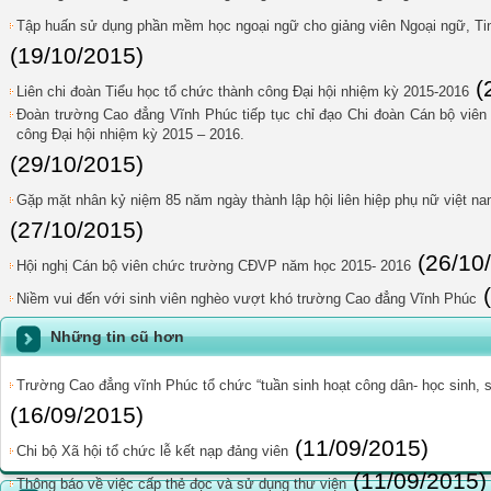
Tập huấn sử dụng phần mềm học ngoại ngữ cho giảng viên Ngoại ngữ, Tin
(19/10/2015)
(
Liên chi đoàn Tiểu học tổ chức thành công Đại hội nhiệm kỳ 2015-2016
Đoàn trường Cao đẳng Vĩnh Phúc tiếp tục chỉ đạo Chi đoàn Cán bộ viên 
công Đại hội nhiệm kỳ 2015 – 2016.
(29/10/2015)
Gặp mặt nhân kỷ niệm 85 năm ngày thành lập hội liên hiệp phụ nữ việt na
(27/10/2015)
(26/10
Hội nghị Cán bộ viên chức trường CĐVP năm học 2015- 2016
Niềm vui đến với sinh viên nghèo vượt khó trường Cao đẳng Vĩnh Phúc
Những tin cũ hơn
Trường Cao đẳng vĩnh Phúc tổ chức “tuần sinh hoạt công dân- học sinh, 
(16/09/2015)
(11/09/2015)
Chi bộ Xã hội tổ chức lễ kết nạp đảng viên
(11/09/2015)
Thông báo về việc cấp thẻ đọc và sử dụng thư viện