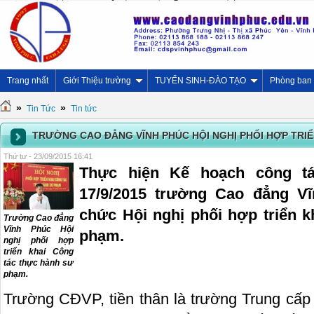
Trang nhất
Giới Thiệu trường
TUYỂN SINH-ĐÀO TẠO
Phòng ban
»
»
Tin Tức
Tin tức
TRƯỜNG CAO ĐẲNG VĨNH PHÚC HỘI NGHỊ PHỐI HỢP TRI
Thứ tư - 23/09/2015 16:41
Thực hiện Kế hoạch công tá
17/9/2015 trường Cao đẳng Vĩ
chức Hội nghị phối hợp triển 
Trường Cao đẳng
Vĩnh Phúc Hội
phạm.
nghị phối hợp
triển khai Công
tác thực hành sư
phạm.
Trường CĐVP, tiền thân là trường Trung cấ