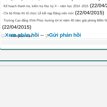
(22/04/
Kế hoạch thanh tra, kiểm tra Học kỳ II – năm học 2014 -2015
(22/04/2015)
Chi bộ Khảo thí tổ chức Lễ kết nạp Đảng viên mới
Trường Cao đẳng Vĩnh Phúc hướng tới kỉ niệm 40 năm giải phóng Miền Na
(22/04/2015)
Xem phản hồi
--
Gửi phản hồi
kiến bạn đọc