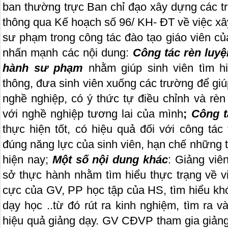
ban thường trực Ban chỉ đạo xây dựng các 
thông qua Kế hoạch số 96/ KH- ĐT về việc x
sư phạm trong công tác đào tạo giáo viên c
nhấn mạnh các nội dung:
Công tác rèn luy
hành sư phạm
nhằm giúp sinh viên tìm hi
thông, đưa sinh viên xuống các trường để gi
nghề nghiệp, có ý thức tự điều chỉnh và rè
với nghề nghiệp tương lai của mình
;
Công t
thực hiện tốt, có hiệu quả đối với công tá
đúng năng lực của sinh viên, hạn chế những tồ
hiện nay;
Một số nội dung khác
: Giảng viê
sở thực hành nhằm tìm hiểu thực trạng về v
cực của GV, PP học tập của HS, tìm hiểu khó
dạy học ..từ đó rút ra kinh nghiệm, tìm ra 
hiệu quả giảng dạy. GV CĐVP tham gia giản